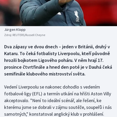
Baseball a softbal
Soutěže
Basketbal
Historické návraty
Biatlon
Aplikace ČT sport
Jürgen Klopp
Zdroj:
REUTERS/Russell Cheyne
Boby a skeleton
AZ kvíz
Dva zápasy ve dvou dnech – jeden v Británii, druhý v
Kataru. To čeká fotbalisty Liverpoolu, kteří původně
Box
hrozili bojkotem Ligového poháru. V něm hrají 17.
Curling
prosince čtvrtfinále a hned den poté je v Dauhá čeká
semifinále klubového mistrovství světa.
Dostihy
Vedení Liverpoolu se nakonec dohodlo s vedením
Florbal
fotbalové ligy (EFL) a termín utkání na hřišti Aston Villy
akceptovalo. "Není to ideální scénář, ale řešení, ke
Futsal
kterému jsme se dobrali v zájmu soutěže, soupeřů i nás
samotných," konstatoval anglický klub v prohlášení.
Golf