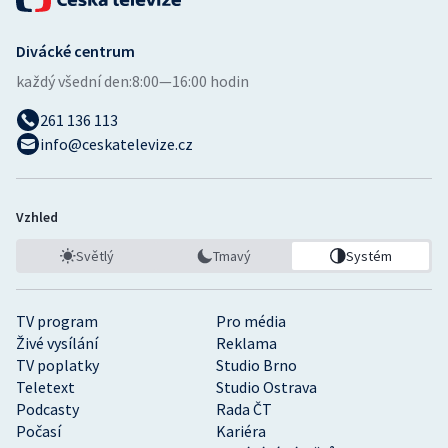
Divácké centrum
každý všední den:
8:00—16:00 hodin
261 136 113
info@ceskatelevize.cz
Vzhled
Světlý
Tmavý
Systém
TV program
Pro média
Živé vysílání
Reklama
TV poplatky
Studio Brno
Teletext
Studio Ostrava
Podcasty
Rada ČT
Počasí
Kariéra