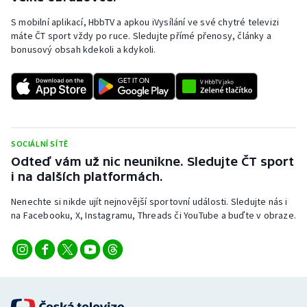
Stolní tenis
S mobilní aplikací, HbbTV a apkou iVysílání ve své chytré televizi
máte ČT sport vždy po ruce. Sledujte přímé přenosy, články a
Triatlon
bonusový obsah kdekoli a kdykoli.
Veslování
Vodní slalom
Volejbal
SOCIÁLNÍ SÍTĚ
Odteď vám už nic neunikne. Sledujte ČT sport
Ostatní
i na dalších platformách.
Nenechte si nikde ujít nejnovější sportovní události. Sledujte nás i
na Facebooku, X, Instagramu, Threads či YouTube a buďte v obraze.