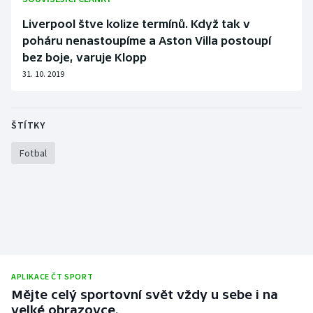
Olympijské hry
Liverpool štve kolize termínů. Když tak v
poháru nenastoupíme a Aston Villa postoupí
Parasport
bez boje, varuje Klopp
31. 10. 2019
Plavání
Plážový volejbal
ŠTÍTKY
Fotbal
Ragby
Rychlobruslení
Rychlostní kanoistika
Short track
APLIKACE ČT SPORT
Sportovní střelba
Mějte celý sportovní svět vždy u sebe i na
velké obrazovce.