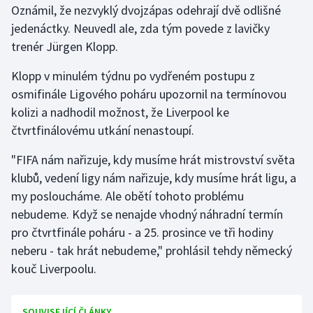
Oznámil, že nezvyklý dvojzápas odehrají dvě odlišné
jedenáctky. Neuvedl ale, zda tým povede z lavičky
Gymnastika
trenér Jürgen Klopp.
Házená
Klopp v minulém týdnu po vydřeném postupu z
osmifinále Ligového poháru upozornil na termínovou
Jezdectví
kolizi a nadhodil možnost, že Liverpool ke
čtvrtfinálovému utkání nenastoupí.
Judo
"FIFA nám nařizuje, kdy musíme hrát mistrovství světa
Krasobruslení
klubů, vedení ligy nám nařizuje, kdy musíme hrát ligu, a
my posloucháme. Ale obětí tohoto problému
Lezení
nebudeme. Když se nenajde vhodný náhradní termín
pro čtvrtfinále poháru - a 25. prosince ve tři hodiny
Lyže a snowboard
neberu - tak hrát nebudeme," prohlásil tehdy německý
Moderní pětiboj
kouč Liverpoolu.
Motorsport
SOUVISEJÍCÍ ČLÁNKY