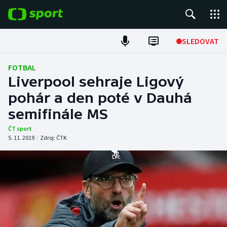
POPULÁRNÍ
SLEDOVAT
Fotbal
FOTBAL
Liverpool sehraje Ligový
Hokej
pohár a den poté v Dauhá
semifinále MS
Tenis
ČT sport
Atletika
5. 11. 2019
|
Zdroj:
ČTK
Cyklistika
DALŠÍ SPORTY
Americký fotbal
NEPŘEHLÉDNĚTE