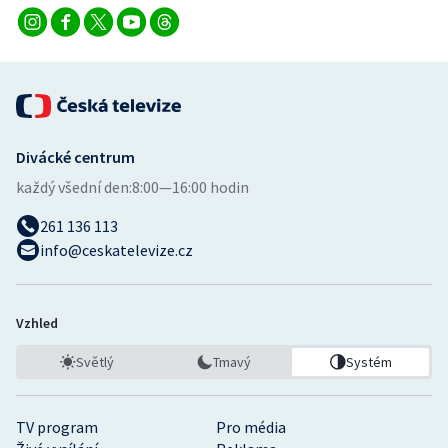
Stolní tenis
Triatlon
Veslování
Divácké centrum
Vodní slalom
každý všední den:
8:00—16:00 hodin
Volejbal
261 136 113
info@ceskatelevize.cz
Ostatní
Vzhled
Světlý
Tmavý
Systém
TV program
Pro média