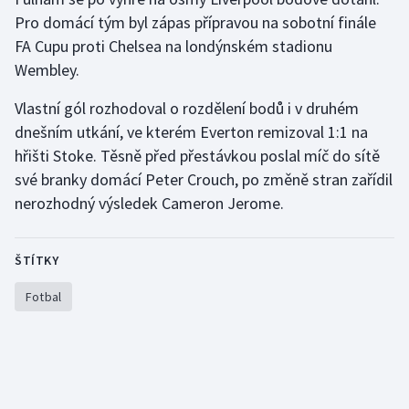
Pro domácí tým byl zápas přípravou na sobotní finále
Gymnastika
FA Cupu proti Chelsea na londýnském stadionu
Wembley.
Házená
Vlastní gól rozhodoval o rozdělení bodů i v druhém
Jezdectví
dnešním utkání, ve kterém Everton remizoval 1:1 na
hřišti Stoke. Těsně před přestávkou poslal míč do sítě
Judo
své branky domácí Peter Crouch, po změně stran zařídil
nerozhodný výsledek Cameron Jerome.
Krasobruslení
Lezení
ŠTÍTKY
Fotbal
Lyže a snowboard
Moderní pětiboj
Motorsport