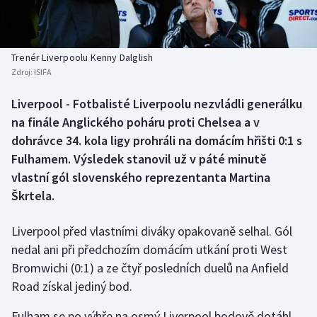
Baseball a softbal
Soutěže
Basketbal
Historické návraty
Trenér Liverpoolu Kenny Dalglish
Zdroj:
ISIFA
Biatlon
Aplikace ČT sport
Liverpool - Fotbalisté Liverpoolu nezvládli generálku
Boby a skeleton
AZ kvíz
na finále Anglického poháru proti Chelsea a v
dohrávce 34. kola ligy prohráli na domácím hřišti 0:1 s
Box
Fulhamem. Výsledek stanovil už v páté minutě
vlastní gól slovenského reprezentanta Martina
Curling
Škrtela.
Dostihy
Liverpool před vlastními diváky opakovaně selhal. Gól
Florbal
nedal ani při předchozím domácím utkání proti West
Bromwichi (0:1) a ze čtyř posledních duelů na Anfield
Futsal
Road získal jediný bod.
Fulham se po výhře na osmý Liverpool bodově dotáhl.
Golf