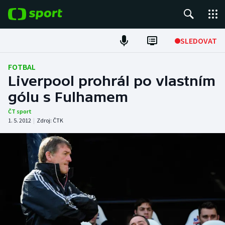
POPULÁRNÍ
SLEDOVAT
Fotbal
FOTBAL
Liverpool prohrál po vlastním
Hokej
gólu s Fulhamem
Tenis
ČT sport
1. 5. 2012
|
Zdroj:
ČTK
Atletika
Cyklistika
DALŠÍ SPORTY
Americký fotbal
NEPŘEHLÉDNĚTE