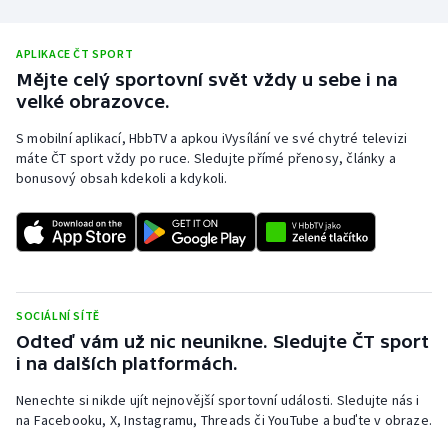
Olympijské hry
APLIKACE ČT SPORT
Parasport
Mějte celý sportovní svět vždy u sebe i na
velké obrazovce.
Plavání
S mobilní aplikací, HbbTV a apkou iVysílání ve své chytré televizi
máte ČT sport vždy po ruce. Sledujte přímé přenosy, články a
Plážový volejbal
bonusový obsah kdekoli a kdykoli.
Ragby
Rychlobruslení
Rychlostní kanoistika
SOCIÁLNÍ SÍTĚ
Odteď vám už nic neunikne. Sledujte ČT sport
i na dalších platformách.
Short track
Nenechte si nikde ujít nejnovější sportovní události. Sledujte nás i
Sportovní střelba
na Facebooku, X, Instagramu, Threads či YouTube a buďte v obraze.