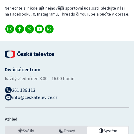
Nenechte si nikde ujít nejnovější sportovní události. Sledujte nás i
na Facebooku, X, Instagramu, Threads či YouTube a buďte v obraze.
Divácké centrum
každý všední den:
8:00—16:00 hodin
261 136 113
info@ceskatelevize.cz
Vzhled
Světlý
Tmavý
Systém