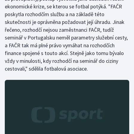
ekonomické krize, se kterou se fotbal potýká. "FAČR
Olympijské hry
poskytla rozhodčím službu a na základě této
skutečnosti je oprávněna požadovat její úhradu. Jinak
Parasport
řečeno, rozhodčí nejsou zaměstnanci FAČR, tudíž
seminář v Portugalsku neměl parametry služební cesty,
Plavání
a FAČR tak má plné právo vymáhat na rozhodčích
Plážový volejbal
finance spojené s touto akcí. Stejně jako tomu bývalo
vždy v minulosti, kdy rozhodčí na seminář do ciziny
Ragby
cestovali," sdělila fotbalová asociace.
Rychlobruslení
Rychlostní kanoistika
Short track
Sportovní střelba