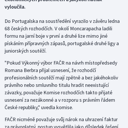
vyloučila.
Gymnastika
Do Portugalska na soustředění vyrazilo v závěru ledna
Házená
68 českých rozhodčích. V okolí Moncarapacha ladili
formu na jarní boje v první a druhé lize mimo jiné
Jezdectví
pískáním přípravných zápasů, portugalské druhé ligy a
juniorských soutěží.
Judo
"Pokud Výkonný výbor FAČR na návrh místopředsedy
Krasobruslení
Romana Berbra přijal usnesení, že rozhodčí
profesionálních soutěží mají zpětně a bez jakéhokoliv
Lezení
právního nebo smluvního titulu hradit neexistující
závazky, považuje Komise rozhodčích takto přijaté
Lyže a snowboard
usnesení za nezákonné a v rozporu s právním řádem
České republiky," uvedla komise.
Moderní pětiboj
FAČR nicméně považuje svůj nárok na uhrazení faktur
Motorsport
za právoplatný, postup vysvětlila jako důsledek řešení