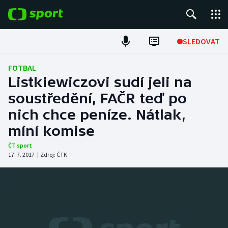
POPULÁRNÍ
SLEDOVAT
Fotbal
FOTBAL
Listkiewiczovi sudí jeli na
Hokej
soustředění, FAČR teď po
nich chce peníze. Nátlak,
Tenis
míní komise
Atletika
ČT sport
17. 7. 2017
|
Zdroj:
ČTK
Cyklistika
DALŠÍ SPORTY
Americký fotbal
NEPŘEHLÉDNĚTE