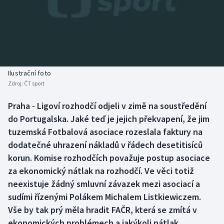
Baseball a softbal
Soutěže
Basketbal
Historické návraty
Biatlon
Aplikace ČT sport
Ilustrační foto
Boby a skeleton
AZ kvíz
Zdroj:
ČT sport
Box
Praha - Ligoví rozhodčí odjeli v zimě na soustředění
do Portugalska. Jaké teď je jejich překvapení, že jim
Curling
tuzemská Fotbalová asociace rozeslala faktury na
dodatečné uhrazení nákladů v řádech desetitisíců
Dostihy
korun. Komise rozhodčích považuje postup asociace
za ekonomický nátlak na rozhodčí. Ve věci totiž
Florbal
neexistuje žádný smluvní závazek mezi asociací a
sudími řízenými Polákem Michalem Listkiewiczem.
Futsal
Vše by tak prý měla hradit FAČR, která se zmítá v
ekonomických problémech a jakýkoli nátlak
Golf