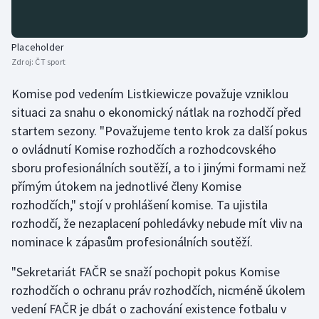
Stolní tenis
Triatlon
Placeholder
Zdroj:
ČT sport
Veslování
Komise pod vedením Listkiewicze považuje vzniklou
situaci za snahu o ekonomický nátlak na rozhodčí před
Vodní slalom
startem sezony. "Považujeme tento krok za další pokus
Volejbal
o ovládnutí Komise rozhodčích a rozhodcovského
sboru profesionálních soutěží, a to i jinými formami než
Ostatní
přímým útokem na jednotlivé členy Komise
rozhodčích," stojí v prohlášení komise. Ta ujistila
rozhodčí, že nezaplacení pohledávky nebude mít vliv na
nominace k zápasům profesionálních soutěží.
"Sekretariát FAČR se snaží pochopit pokus Komise
rozhodčích o ochranu práv rozhodčích, nicméně úkolem
vedení FAČR je dbát o zachování existence fotbalu v