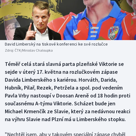
Baseball a softbal
Soutěže
Basketbal
Historické návraty
Biatlon
Aplikace ČT sport
David Limberský na tiskové konferenci ke své rozlučce
Boby a skeleton
AZ kvíz
Zdroj:
ČTK/Miroslav Chaloupka
Box
Téměř celá stará slavná parta plzeňské Viktorie se
sejde v úterý 17. května na rozlučkovém zápase
Curling
Davida Limberského s kariérou. Horváth, Darida,
Hubník, Pilař, Rezek, Petržela a spol. pod vedením
Dostihy
Pavla Vrby nastoupí v Doosan Areně od 18 hodin proti
současnému A-týmu Viktorie. Scházet bude jen
Florbal
Michael Krmenčík ze Slavie, který za nedávnou reakci
na výhru Slavie nad Plzní má u Limberského stopku.
Futsal
"Nechtěl jsem, aby v takovém speciální zápase chyběl
Golf