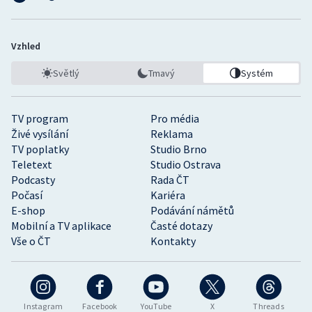
Vzhled
Světlý
Tmavý
Systém
TV program
Pro média
Živé vysílání
Reklama
TV poplatky
Studio Brno
Teletext
Studio Ostrava
Podcasty
Rada ČT
Počasí
Kariéra
E-shop
Podávání námětů
Mobilní a TV aplikace
Časté dotazy
Vše o ČT
Kontakty
Instagram
Facebook
YouTube
X
Threads