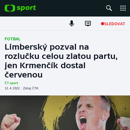
POPULÁRNÍ
SLEDOVAT
Fotbal
FOTBAL
Limberský pozval na
Hokej
rozlučku celou zlatou partu,
jen Krmenčík dostal
Tenis
červenou
Atletika
ČT sport
12. 4. 2022
|
Zdroj:
ČTK
Cyklistika
DALŠÍ SPORTY
Americký fotbal
NEPŘEHLÉDNĚTE