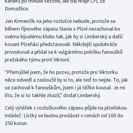
kariéru po minulé sezoně, ale dál hraje ČFL za
Stolní tenis
Domažlice.
Triatlon
Jen Krmenčík na jeho rozlučce nebude, protože se
během říjnového zápasu Slavie s Plzní nezachoval ke
Veslování
svému bývalému klubu tak, jak by si Limberský a další
kovaní Plzeňáci představovali. Někdejší spoluhráče
Vodní slalom
provokoval a přidal se k vulgárnímu pokřiku fanoušků
pražského týmu proti Viktorii.
Volejbal
"Přemýšlel jsem, že ho pozvu, protože pro Viktorku
Ostatní
něco odvedl a zasloužil by si to, ale teď to nejde. To, jak
se zachoval k fanouškům, jsem i já těžko kousal. Je mi
líto, že si to takhle zkazil," dodal Limberský.
Celý výtěžek z rozlučkového zápasu půjde na plzeňskou
mládež. Lístky se budou prodávat v cenách od 100 do
250 korun.