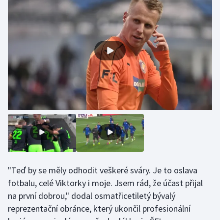
Olympijské hry
Parasport
Plavání
Plážový volejbal
Ragby
Rychlobruslení
Rychlostní kanoistika
"Teď by se měly odhodit veškeré sváry. Je to oslava
Short track
fotbalu, celé Viktorky i moje. Jsem rád, že účast přijal
na první dobrou," dodal osmatřicetiletý bývalý
Sportovní střelba
reprezentační obránce, který ukončil profesionální