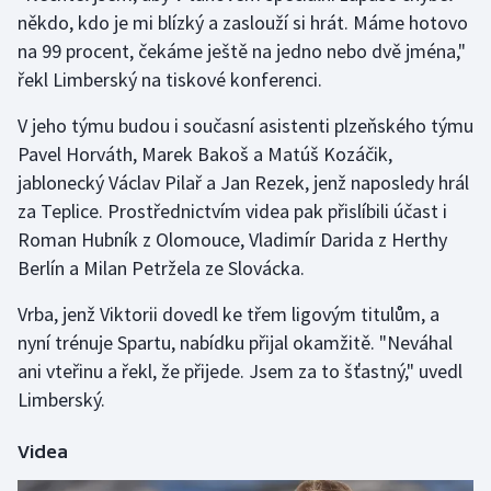
někdo, kdo je mi blízký a zaslouží si hrát. Máme hotovo
na 99 procent, čekáme ještě na jedno nebo dvě jména,"
Gymnastika
řekl Limberský na tiskové konferenci.
Házená
V jeho týmu budou i současní asistenti plzeňského týmu
Pavel Horváth, Marek Bakoš a Matúš Kozáčik,
Jezdectví
jablonecký Václav Pilař a Jan Rezek, jenž naposledy hrál
Judo
za Teplice. Prostřednictvím videa pak přislíbili účast i
Roman Hubník z Olomouce, Vladimír Darida z Herthy
Krasobruslení
Berlín a Milan Petržela ze Slovácka.
Vrba, jenž Viktorii dovedl ke třem ligovým titulům, a
Lezení
nyní trénuje Spartu, nabídku přijal okamžitě. "Neváhal
Lyže a snowboard
ani vteřinu a řekl, že přijede. Jsem za to šťastný," uvedl
Limberský.
Moderní pětiboj
Videa
Motorsport