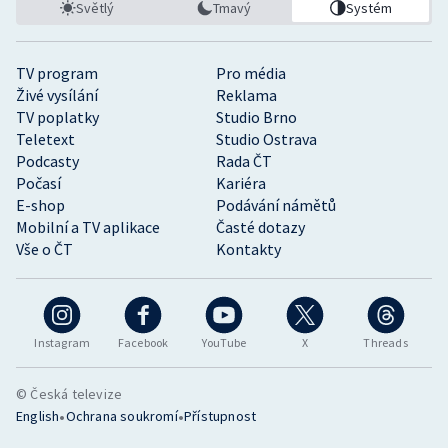
Světlý
Tmavý
Systém
TV program
Pro média
Živé vysílání
Reklama
TV poplatky
Studio Brno
Teletext
Studio Ostrava
Podcasty
Rada ČT
Počasí
Kariéra
E-shop
Podávání námětů
Mobilní a TV aplikace
Časté dotazy
Vše o ČT
Kontakty
Instagram
Facebook
YouTube
X
Threads
© Česká televize
•
•
English
Ochrana soukromí
Přístupnost