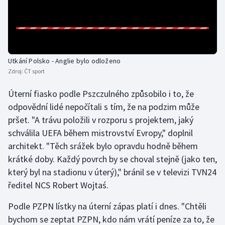
Olympijské hry
Parasport
Utkání Polsko - Anglie bylo odloženo
Plavání
Zdroj:
ČT sport
Plážový volejbal
Úterní fiasko podle Pszczulného způsobilo i to, že
odpovědní lidé nepočítali s tím, že na podzim může
Ragby
pršet. "A trávu položili v rozporu s projektem, jaký
schválila UEFA během mistrovství Evropy," doplnil
Rychlobruslení
architekt. "Těch srážek bylo opravdu hodně během
krátké doby. Každý povrch by se choval stejně (jako ten,
Rychlostní kanoistika
který byl na stadionu v úterý)," bránil se v televizi TVN24
Short track
ředitel NCS Robert Wojtaś.
Podle PZPN lístky na úterní zápas platí i dnes. "Chtěli
Sportovní střelba
bychom se zeptat PZPN, kdo nám vrátí peníze za to, že