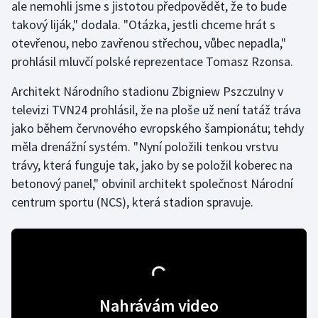
ale nemohli jsme s jistotou předpovědět, že to bude
takový liják," dodala. "Otázka, jestli chceme hrát s
Gymnastika
otevřenou, nebo zavřenou střechou, vůbec nepadla,"
prohlásil mluvčí polské reprezentace Tomasz Rzonsa.
Házená
Architekt Národního stadionu Zbigniew Pszczulny v
Jezdectví
televizi TVN24 prohlásil, že na ploše už není tatáž tráva
jako během červnového evropského šampionátu; tehdy
Judo
měla drenážní systém. "Nyní položili tenkou vrstvu
trávy, která funguje tak, jako by se položil koberec na
Krasobruslení
betonový panel," obvinil architekt společnost Národní
centrum sportu (NCS), která stadion spravuje.
Lezení
Lyže a snowboard
Moderní pětiboj
Nahrávám video
Motorsport