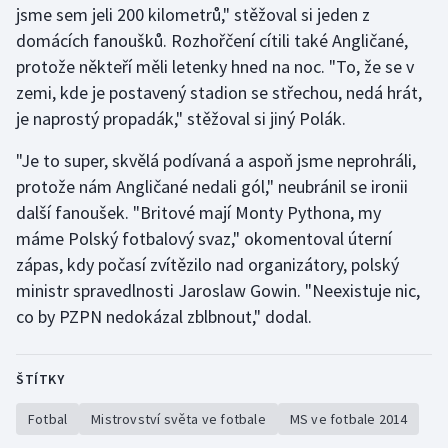
jsme sem jeli 200 kilometrů," stěžoval si jeden z
Stolní tenis
domácích fanoušků. Rozhořčení cítili také Angličané,
Triatlon
protože někteří měli letenky hned na noc. "To, že se v
zemi, kde je postavený stadion se střechou, nedá hrát,
Veslování
je naprostý propadák," stěžoval si jiný Polák.
Vodní slalom
"Je to super, skvělá podívaná a aspoň jsme neprohráli,
protože nám Angličané nedali gól," neubránil se ironii
Volejbal
další fanoušek. "Britové mají Monty Pythona, my
máme Polský fotbalový svaz," okomentoval úterní
Ostatní
zápas, kdy počasí zvítězilo nad organizátory, polský
ministr spravedlnosti Jaroslaw Gowin. "Neexistuje nic,
co by PZPN nedokázal zblbnout," dodal.
ŠTÍTKY
Fotbal
Mistrovství světa ve fotbale
MS ve fotbale 2014