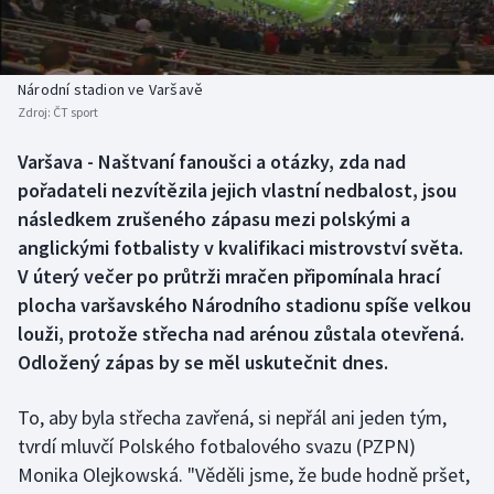
Baseball a softbal
Soutěže
Basketbal
Historické návraty
Národní stadion ve Varšavě
Zdroj:
ČT sport
Biatlon
Aplikace ČT sport
Varšava - Naštvaní fanoušci a otázky, zda nad
Boby a skeleton
AZ kvíz
pořadateli nezvítězila jejich vlastní nedbalost, jsou
následkem zrušeného zápasu mezi polskými a
Box
anglickými fotbalisty v kvalifikaci mistrovství světa.
V úterý večer po průtrži mračen připomínala hrací
Curling
plocha varšavského Národního stadionu spíše velkou
louži, protože střecha nad arénou zůstala otevřená.
Dostihy
Odložený zápas by se měl uskutečnit dnes.
Florbal
To, aby byla střecha zavřená, si nepřál ani jeden tým,
Futsal
tvrdí mluvčí Polského fotbalového svazu (PZPN)
Monika Olejkowská. "Věděli jsme, že bude hodně pršet,
Golf