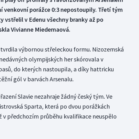
í venkovní porážce 0:3 nepostoupily. Třetí tým
gy vstřelil v Edenu všechny branky až po
ýskla Vivianne Miedemaová.
otvrdila výbornou střeleckou formu. Nizozemská
nedávných olympijských her skórovala v
asů, do kterých nastoupila, a díky hattricku
těžní gól v barvách Arsenalu.
yřazení Slavie nezahraje žádný český tým. Ve
mistrovská Sparta, která po dvou porážkách
ž v předchozím průběhu kvalifikace neuspělo