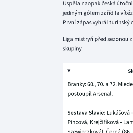
Uspěla naopak česká útočni
jediným gólem zařídila vítě
První zápas vyhrál turínský c
Liga mistryň před sezonou zm
skupiny.
Sl
Branky: 60., 70. a 72. Mied
postoupil Arsenal.
Sestava Slavie:
Lukášová -
Pincová, Krejčiříková - La
Szewieczková), Černá (86.