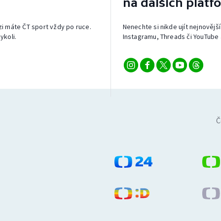
na dalších platf
izi máte ČT sport vždy po ruce.
Nenechte si nikde ujít nejnovější
ykoli.
Instagramu, Threads či YouTube 
Č