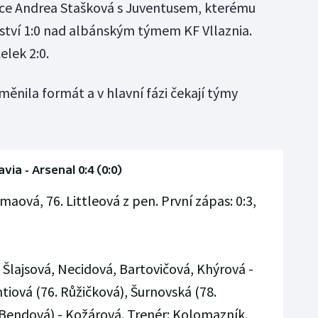
ce Andrea Stašková s Juventusem, kterému
zství 1:0 nad albánským týmem KF Vllaznia.
elek 2:0.
ěnila formát a v hlavní fázi čekají týmy
avia - Arsenal 0:4 (0:0)
emaová, 76. Littleová z pen. První zápas: 0:3,
 Šlajsová, Necidová, Bartovičová, Khýrová -
mtiová (76. Růžičková), Šurnovská (78.
 Bendová) - Kožárová. Trenér: Kolomazník.