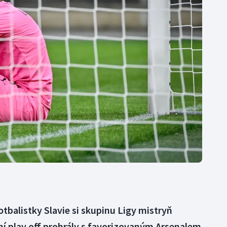
Moderní pětiboj
Triatlon
Motorsport
Veslování
Olympijské hry
Vodní slalom
Parasport
Volejbal
Plavání
Ostatní
Plážový volejbal
otbalistky Slavie si skupinu Ligy mistryň
ní play off prohrály s favorizovaným Arsenalem