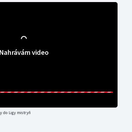
Nahrávám video
ky do Ligy mistryň