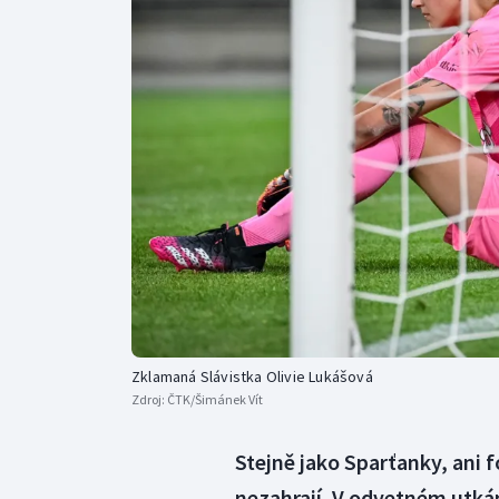
Curling
Dostihy
Florbal
Futsal
Golf
Gymnastika
Zklamaná Slávistka Olivie Lukášová
Zdroj:
ČTK/Šimánek Vít
Stejně jako Sparťanky, ani f
nezahrají. V odvetném utká