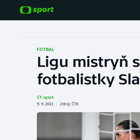
POPULÁRNÍ
DALŠÍ SPORTY
Fotbal
Americký fotbal
FOTBAL
Ligu mistryň s
Hokej
Baseball a softbal
fotbalistky Sl
Tenis
Basketbal
Atletika
Biatlon
ČT sport
9. 9. 2021
|
Zdroj:
ČTK
Cyklistika
Boby a skeleton
Box