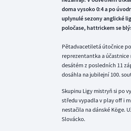
doma vysoko 0:4 a po úvodn
uplynulé sezony anglické li
poločase, hattrickem se bl
Pětadvacetiletá útočnice p
reprezentantka a účastnice 
desátém z posledních 11 záp
dosáhla na jubilejní 100. sou
Skupinu Ligy mistryň si po v
středu vypadla v play off i 
nestačila na dánské Köge. U
Slovácko.