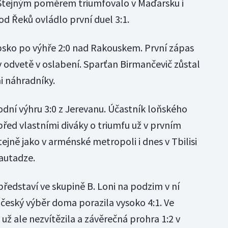
. Stejným poměrem triumfovalo v Maďarsku i
 od Řeků ovládlo první duel 3:1.
rbsko po výhře 2:0 nad Rakouskem. První zápas
 v odvetě v oslabení. Sparťan Birmančevič zůstal
i náhradníky.
dní výhru 3:0 z Jerevanu. Účastník loňského
řed vlastními diváky o triumfu už v prvním
tejně jako v arménské metropoli i dnes v Tbilisi
kautadze.
ředstaví ve skupině B. Loni na podzim v ní
eský výběr doma porazila vysoko 4:1. Ve
 už ale nezvítězila a závěrečná prohra 1:2 v