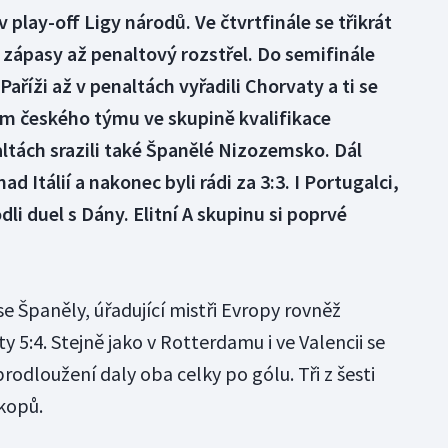
 play-off Ligy národů. Ve čtvrtfinále se třikrát
l zápasy až penaltový rozstřel. Do semifinále
Paříži až v penaltách vyřadili Chorvaty a ti se
em českého týmu ve skupině kvalifikace
altách srazili také Španělé Nizozemsko. Dál
nad Itálií a nakonec byli rádi za 3:3. I Portugalci,
li duel s Dány. Elitní A skupinu si poprvé
se Španěly, úřadující mistři Evropy rovněž
y 5:4. Stejně jako v Rotterdamu i ve Valencii se
rodloužení daly oba celky po gólu. Tři z šesti
kopů.