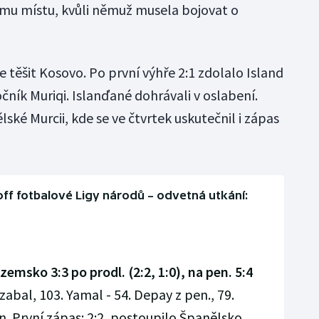
tímu místu, kvůli němuž musela bojovat o
těšit Kosovo. Po první výhře 2:1 zdolalo Island
čník Muriqi. Islanďané dohrávali v oslabení.
ské Murcii, kde se ve čtvrtek uskutečnil i zápas
off fotbalové Ligy národů – odvetná utkání:
zemsko 3:3 po prodl.
(2:2, 1:0), na pen. 5:4
rzabal, 103. Yamal - 54. Depay z pen., 79.
. První zápas: 2:2, postoupilo Španělsko.