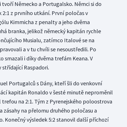
i tvoří Německo a Portugalsko. Němci si do
k 2:1 z prvního utkání. První poločas v
 gólu Kimmicha z penalty a jeho dvěma
uhá branka, jelikož německý kapitán rychle
nčujícího Musialu, zatímco Italové se na
ravovali a v tu chvíli se nesoustředili. Po
o smazali i díky dvěma trefám Keana. V
 střídající Raspadori.
el Portugalců s Dány, kteří šli do venkovní
ácí kapitán Ronaldo v šesté minutě neproměnil
il trefou na 2:1. Tým z Pyrenejského poloostrova
a zásahy na přelomu druhého poločasu a
o. Konečný výsledek 5:2 stanovil další příchozí