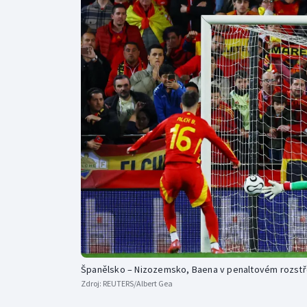
Curling
Dostihy
Florbal
Futsal
Golf
Gymnastika
Španělsko – Nizozemsko, Baena v penaltovém rozstře
Zdroj:
REUTERS/Albert Gea