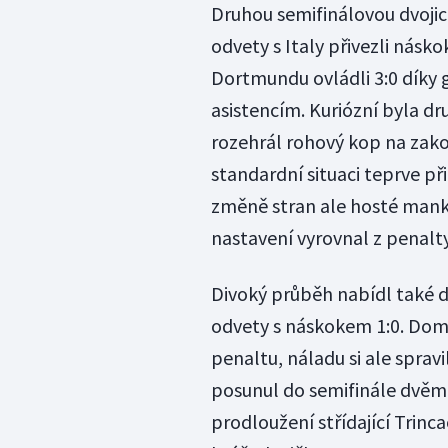
Druhou semifinálovou dvojic
odvety s Italy přivezli násko
Dortmundu ovládli 3:0 díky
asistencím. Kuriózní byla dr
rozehrál rohový kop na zako
standardní situaci teprve přip
změně stran ale hosté mank
nastavení vyrovnal z penalty
Divoký průběh nabídl také du
odvety s náskokem 1:0. Dom
penaltu, náladu si ale sprav
posunul do semifinále dvěm
prodloužení střídající Trinca