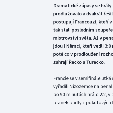
Dramatické zápasy se hrály v
prodlužovalo a dvakrát řeši
postupují Francouzi, kteří v 
tak stali posledním soupeř
mistrovství světa. Až v pen
jdou i Němci, kteří vedli 3:0 
poté co v prodloužení rozhod
zahrají Řecko a Turecko.
Francie se v semifinále utká 
vyřadili Nizozemce na penalt
po 90 minutách hrálo 2:2, v p
branek padly z pokutových 