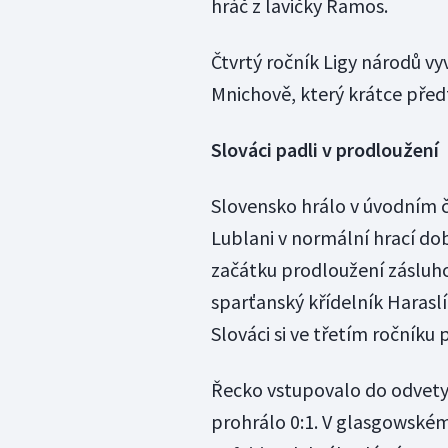
hráč z lavičky Ramos.
Čtvrtý ročník Ligy národů vy
Mnichově, který krátce předt
Slováci padli v prodloužení
Slovensko hrálo v úvodním č
Lublani v normální hrací dob
začátku prodloužení zásluho
sparťanský křídelník Haraslí
Slováci si ve třetím ročníku 
Řecko vstupovalo do odvety 
prohrálo 0:1. V glasgowském