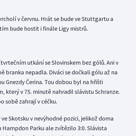
vrcholí v červnu. Hrát se bude ve Stuttgartu a
ím bude hostit i finále Ligy mistrů.
tvrtečním utkání se Slovinskem bez gólů. Ani v
ě branka nepadla. Diváci se dočkali gólu až na
u Gnezdy Čerina. Tou dobou byl na hřišti
n, který v 75. minutě nahradil slávistu Schranze.
po sobě zahrají v céčku.
ve Skotsku v nevýhodné pozici, jelikož doma
 Hampdon Parku ale zvítězilo 3:0. Slávista