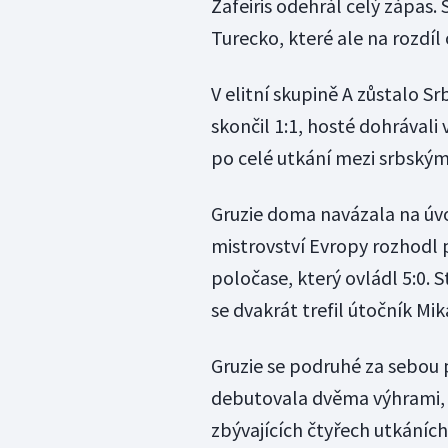
Zafeiris odehrál celý zápas
Turecko, které ale na rozdíl
V elitní skupině A zůstalo S
skončil 1:1, hosté dohrávali
po celé utkání mezi srbským
Gruzie doma navázala na úvo
mistrovství Evropy rozhodl p
poločase, který ovládl 5:0. S
se dvakrát trefil útočník Mi
Gruzie se podruhé za sebou p
debutovala dvěma výhrami, č
zbývajících čtyřech utkáních