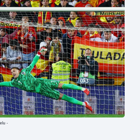
Moderní pětiboj
Triatlon
Motorsport
Veslování
Olympijské hry
Vodní slalom
Parasport
Volejbal
Plavání
Ostatní
Plážový volejbal
lu -