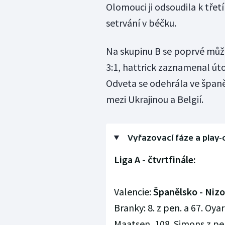
Olomouci ji odsoudila k tře
setrvání v béčku.
Na skupinu B se poprvé může 
3:1, hattrick zaznamenal úto
Odveta se odehrála ve španěl
mezi Ukrajinou a Belgií.
Vyřazovací fáze a play-
Liga A - čtvrtfinále:
Valencie:
Španělsko - Nizo
Branky: 8. z pen. a 67. Oya
Maatsen, 108. Simons z pen