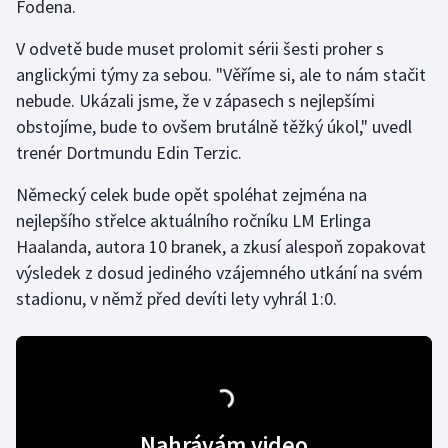
Fodena.
V odvetě bude muset prolomit sérii šesti proher s
anglickými týmy za sebou. "Věříme si, ale to nám stačit
nebude. Ukázali jsme, že v zápasech s nejlepšími
obstojíme, bude to ovšem brutálně těžký úkol," uvedl
trenér Dortmundu Edin Terzic.
Německý celek bude opět spoléhat zejména na
nejlepšího střelce aktuálního ročníku LM Erlinga
Haalanda, autora 10 branek, a zkusí alespoň zopakovat
výsledek z dosud jediného vzájemného utkání na svém
stadionu, v němž před devíti lety vyhrál 1:0.
Nahrávám video