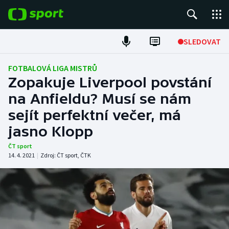
POPULÁRNÍ
SLEDOVAT
Fotbal
FOTBALOVÁ LIGA MISTRŮ
Zopakuje Liverpool povstání
Hokej
na Anfieldu? Musí se nám
sejít perfektní večer, má
Tenis
jasno Klopp
Atletika
ČT sport
14. 4. 2021
|
Zdroj:
ČT sport
,
ČTK
Cyklistika
DALŠÍ SPORTY
Americký fotbal
NEPŘEHLÉDNĚTE