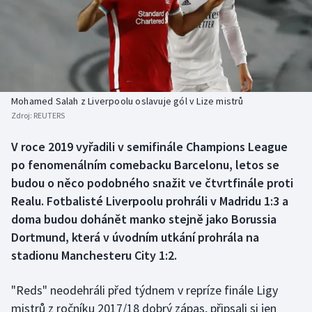
Baseball a softbal
Soutěže
Basketbal
Historické návraty
Biatlon
Aplikace ČT sport
Mohamed Salah z Liverpoolu oslavuje gól v Lize mistrů
Boby a skeleton
AZ kvíz
Zdroj:
REUTERS
Box
V roce 2019 vyřadili v semifinále Champions League
po fenomenálním comebacku Barcelonu, letos se
Curling
budou o něco podobného snažit ve čtvrtfinále proti
Realu. Fotbalisté Liverpoolu prohráli v Madridu 1:3 a
Dostihy
doma budou dohánět manko stejně jako Borussia
Dortmund, která v úvodním utkání prohrála na
Florbal
stadionu Manchesteru City 1:2.
Futsal
"Reds" neodehráli před týdnem v repríze finále Ligy
mistrů z ročníku 2017/18 dobrý zápas, připsali si jen
Golf