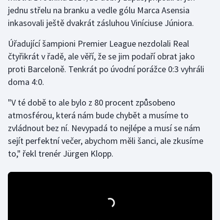
jednu střelu na branku a vedle gólu Marca Asensia
inkasovali ještě dvakrát zásluhou Viníciuse Júniora.
Gymnastika
Úřadující šampioni Premier League nezdolali Real
Házená
čtyřikrát v řadě, ale věří, že se jim podaří obrat jako
proti Barceloně. Tenkrát po úvodní porážce 0:3 vyhráli
Jezdectví
doma 4:0.
Judo
"V té době to ale bylo z 80 procent způsobeno
atmosférou, která nám bude chybět a musíme to
Krasobruslení
zvládnout bez ní. Nevypadá to nejlépe a musí se nám
sejít perfektní večer, abychom měli šanci, ale zkusíme
Lezení
to," řekl trenér Jürgen Klopp.
Lyže a snowboard
Moderní pětiboj
Motorsport