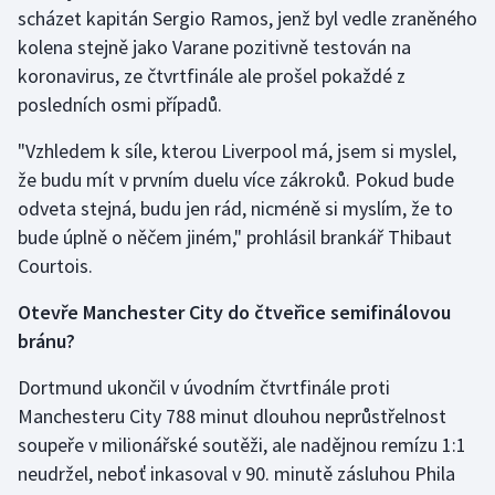
Stolní tenis
scházet kapitán Sergio Ramos, jenž byl vedle zraněného
kolena stejně jako Varane pozitivně testován na
Triatlon
koronavirus, ze čtvrtfinále ale prošel pokaždé z
posledních osmi případů.
Veslování
"Vzhledem k síle, kterou Liverpool má, jsem si myslel,
Vodní slalom
že budu mít v prvním duelu více zákroků. Pokud bude
odveta stejná, budu jen rád, nicméně si myslím, že to
Volejbal
bude úplně o něčem jiném," prohlásil brankář Thibaut
Courtois.
Ostatní
Otevře Manchester City do čtveřice semifinálovou
bránu?
Dortmund ukončil v úvodním čtvrtfinále proti
Manchesteru City 788 minut dlouhou neprůstřelnost
soupeře v milionářské soutěži, ale nadějnou remízu 1:1
neudržel, neboť inkasoval v 90. minutě zásluhou Phila