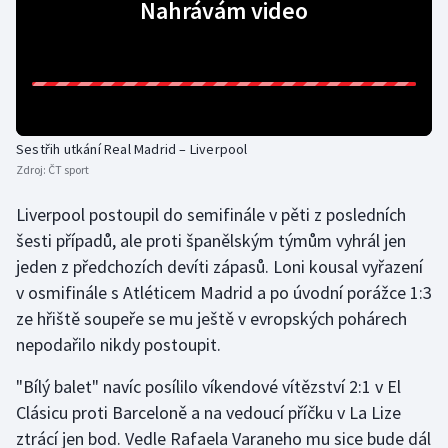
Nahrávám video
Olympijské hry
Parasport
Plavání
Sestřih utkání Real Madrid – Liverpool
Zdroj:
ČT sport
Plážový volejbal
Liverpool postoupil do semifinále v pěti z posledních
Ragby
šesti případů, ale proti španělským týmům vyhrál jen
jeden z předchozích devíti zápasů. Loni kousal vyřazení
Rychlobruslení
v osmifinále s Atléticem Madrid a po úvodní porážce 1:3
ze hřiště soupeře se mu ještě v evropských pohárech
Rychlostní kanoistika
nepodařilo nikdy postoupit.
Short track
"Bílý balet" navíc posílilo víkendové vítězství 2:1 v El
Clásicu proti Barceloně a na vedoucí příčku v La Lize
Sportovní střelba
ztrácí jen bod. Vedle Rafaela Varaneho mu sice bude dál