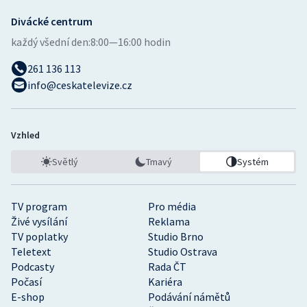
Divácké centrum
každý všední den:
8:00—16:00 hodin
261 136 113
info@ceskatelevize.cz
Vzhled
Světlý
Tmavý
Systém
TV program
Pro média
Živé vysílání
Reklama
TV poplatky
Studio Brno
Teletext
Studio Ostrava
Podcasty
Rada ČT
Počasí
Kariéra
E-shop
Podávání námětů