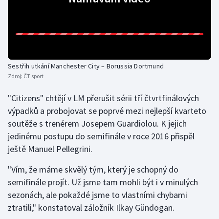
Sestřih utkání Manchester City – Borussia Dortmund
Zdroj:
ČT sport
"Citizens" chtějí v LM přerušit sérii tří čtvrtfinálových
výpadků a probojovat se poprvé mezi nejlepší kvarteto
soutěže s trenérem Josepem Guardiolou. K jejich
jedinému postupu do semifinále v roce 2016 přispěl
ještě Manuel Pellegrini.
"Vím, že máme skvělý tým, který je schopný do
semifinále projít. Už jsme tam mohli být i v minulých
sezonách, ale pokaždé jsme to vlastními chybami
ztratili," konstatoval záložník Ilkay Gündogan.