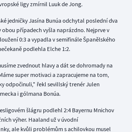
vropské ligy zmírnil Luuk de Jong.
řské jedničky Jasína Bunúa odchytal poslední dva
 v obou případech vyšla naprázdno. Nejprve v
oužení 0:3 a vypadla v semifinále Španělského
 nečekaně podlehla Elche 1:2.
 musíme zvednout hlavy a dát se dohromady na
 Máme super motivaci a zapracujeme na tom,
ky odpočinuli," řekl sevillský trenér Julen
ěmecka i gólmana Bonúa.
sligovém šlágru podlehl 2:4 Bayernu Mnichov
ěžních výher. Haaland už v úvodní
nky, ale kvůli problémům s achilovkou musel