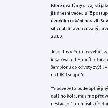
Které dva týmy si zajistí ja
již dnešní večer. Blíž postu
úvodním utkání porazili Sevi
sil zdolali favorizovaný Juv
23:00.
Juventus v Portu nezvládl 
inkasoval od Mahdího Tarem
šampionů do odvety zvýšil v
na hřišti soupeře.
"V odvetě to bude úplně ji
dalšího kola, musíme předvé
nestačilo," prohlásil křídel