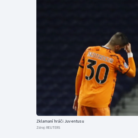
Curling
Dostihy
Florbal
Futsal
Golf
Gymnastika
Zklamaní hráči Juventusu
Zdroj:
REUTERS