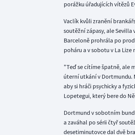
porážku úřadujících vítězů E
Vaclík kvůli zranění branká
soutěžní zápasy, ale Sevilla
Barceloně prohrála po prodl
poháru a v sobotu v La Lize
"Teď se cítíme špatně, ale
úterní utkání v Dortmundu.
aby si hráči psychicky a fyzic
Lopetegui, který bere do N
Dortmund v sobotním bunde
a zaváhal po sérii čtyř sout
desetiminutovce dal dvě bra