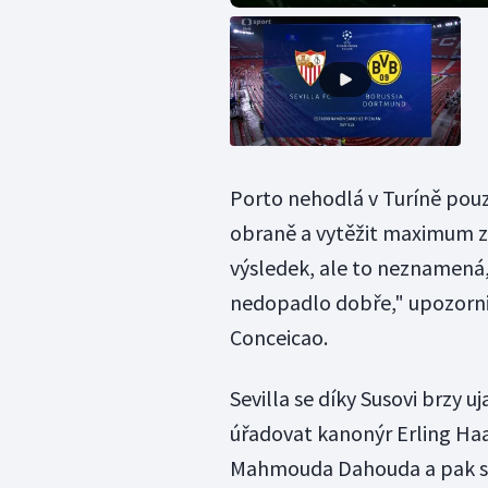
Porto nehodlá v Turíně pouz
obraně a vytěžit maximum z
výsledek, ale to neznamená,
nedopadlo dobře," upozorni
Conceicao.
Sevilla se díky Susovi brzy 
úřadovat kanonýr Erling Haala
Mahmouda Dahouda a pak sá