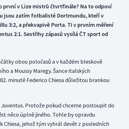
ko první v Lize mistrů čtvrtfinále? Na to odpoví
pu jsou zatím fotbalisté Dortmundu, kteří v
llu 3:2, a překvapivě Porta. Ti v prvním měření
entus 2:1. Sestřihy zápasů vysílá ČT sport od
začátky obou poločasů a v každém bleskově
ího a Moussy Maregy. Šance italských
 82. minutě Federico Chiesa důležitou brankou
ný Juventus. Protože pokud chceme postoupit do
st něco úplně jiného. Tohle by opravdu
ník Chiesa, jehož tým vyhrál devět z posledních