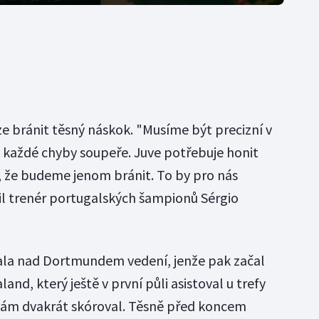
e bránit těsný náskok. "Musíme být precizní v
 každé chyby soupeře. Juve potřebuje honit
 že budeme jenom bránit. To by pro nás
l trenér portugalských šampionů Sérgio
ujala nad Dortmundem vedení, jenže pak začal
nd, který ještě v první půli asistoval u trefy
m dvakrát skóroval. Těsně před koncem