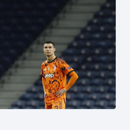
Moderní pětiboj
Triatlon
Motorsport
Veslování
Olympijské hry
Vodní slalom
Parasport
Volejbal
Plavání
Ostatní
Plážový volejbal