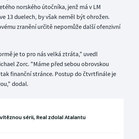
iletého norského útočníka, jenž má v LM
 ve 13 duelech, by však neměl být ohrožen.
vému zranění určitě nepomůže další ofenzivní
rmě je to pro nás velká ztráta," uvedl
Michael Zorc. "Máme před sebou obrovskou
 tak finanční stránce. Postup do čtvrtfinále je
ou," dodal.
ítěznou sérii, Real zdolal Atalantu