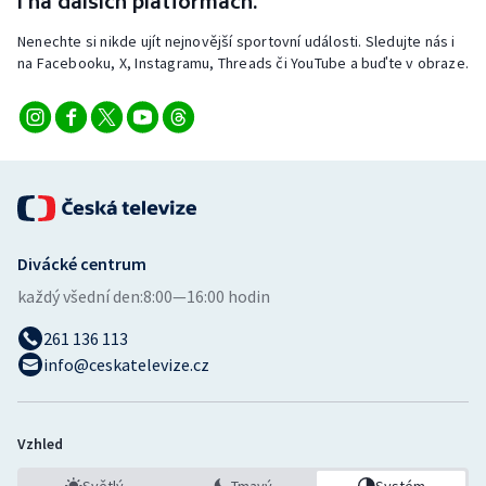
i na dalších platformách.
Nenechte si nikde ujít nejnovější sportovní události. Sledujte nás i
na Facebooku, X, Instagramu, Threads či YouTube a buďte v obraze.
Divácké centrum
každý všední den:
8:00—16:00 hodin
261 136 113
info@ceskatelevize.cz
Vzhled
Světlý
Tmavý
Systém