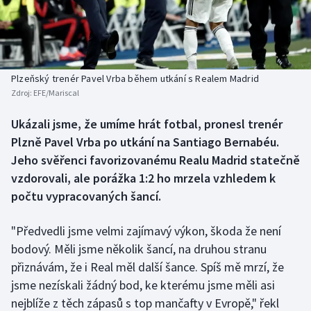
Baseball a softbal
Soutěže
Basketbal
Historické návraty
Biatlon
Aplikace ČT sport
Plzeňský trenér Pavel Vrba během utkání s Realem Madrid
Zdroj:
EFE/Mariscal
Boby a skeleton
AZ kvíz
Ukázali jsme, že umíme hrát fotbal, pronesl trenér
Plzně Pavel Vrba po utkání na Santiago Bernabéu.
Box
Jeho svěřenci favorizovanému Realu Madrid statečně
Curling
vzdorovali, ale porážka 1:2 ho mrzela vzhledem k
počtu vypracovaných šancí.
Dostihy
"Předvedli jsme velmi zajímavý výkon, škoda že není
Florbal
bodový. Měli jsme několik šancí, na druhou stranu
přiznávám, že i Real měl další šance. Spíš mě mrzí, že
Futsal
jsme nezískali žádný bod, ke kterému jsme měli asi
nejblíže z těch zápasů s top mančafty v Evropě," řekl
Golf