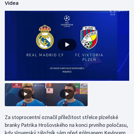
Videa
Olympijské hry
Parasport
Plavání
Plážový volejbal
Ragby
Rychlobruslení
Rychlostní kanoistika
Short track
Za stoprocentní označil příležitost střelce plzeňské
Sportovní střelba
branky Patrika Hrošovského na konci prvního poločasu,
kdy slovenský záložník sám před gólmanem Keylorem