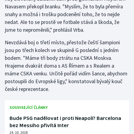
Stolní tenis
Navasem překopl branku. "Myslím, že to byla přemíra
snahy a možná i trošku podcenění toho, že to nejde
Triatlon
nedat. Ale to se prostě ve fotbale stává a škoda, že
jsme to neproměnili," prohlásil Vrba.
Veslování
Nevzdává boj o třetí místo, přestože čeští šampioni
Vodní slalom
jsou po třech kolech ve skupině G poslední s jedním
bodem. "Máme tři body ztrátu na CSKA Moskva.
Volejbal
Hrajeme dvakrát doma s AS Římem a s Realem a
máme CSKA venku. Určitě pořád vidím šance, abychom
Ostatní
postoupili do Evropské ligy," konstatoval bývalý kouč
české reprezentace.
SOUVISEJÍCÍ ČLÁNKY
Bude PSG nadělovat i proti Neapoli? Barcelona
bez Messiho přivítá Inter
24. 10. 2018