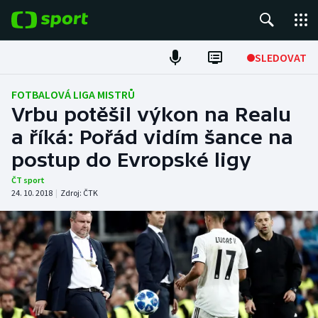
POPULÁRNÍ
SLEDOVAT
Fotbal
FOTBALOVÁ LIGA MISTRŮ
Vrbu potěšil výkon na Realu
Hokej
a říká: Pořád vidím šance na
postup do Evropské ligy
Tenis
ČT sport
Atletika
24. 10. 2018
|
Zdroj:
ČTK
Cyklistika
DALŠÍ SPORTY
Americký fotbal
NEPŘEHLÉDNĚTE