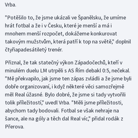
Vrba.
Gymnastika
"Potěšilo to, že jsme ukázali ve Španělsku, že umíme
hrát fotbal a že i v Česku, které je menší a má i
Házená
mnohem menší rozpočet, dokážeme konkurovat
takovým mužstvům, která patří k top na světě," doplnil
Jezdectví
čtyřiapadesátiletý trenér.
Judo
Přiznal, že tak statečný výkon Západočechů, kteří v
minulém duelu LM utrpěli s AS Řím debakl 0:5, nečekal.
Krasobruslení
"Mě překvapilo, jak jsme ten zápas zvládli a že jsme byli
dobře organizovaní, i když některé věci samozřejmě
Lezení
měl Real úžasné. Bylo dobré, že jsme si tady vytvořili
tolik příležitostí," uvedl Vrba. "Měli jsme příležitosti,
Lyže a snowboard
abychom tady bodovali. Fotbal se však nehraje na
Moderní pětiboj
šance, ale na góly a těch dal Real víc," přidal rodák z
Přerova.
Motorsport