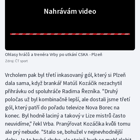
Olympijské hry
Nahrávám video
Parasport
Plavání
Plážový volejbal
Ohlasy hráčů a trenéra Vrby po utkání CSKA - Plzeň
Zdroj:
ČT sport
Ragby
Vrcholem pak byl třetí inkasovaný gól, který si Plzeň
dala sama, když brankář Matúš Kozáčik nezachytil
Rychlobruslení
přihrávku od spoluhráče Radima Řezníka. "Druhý
poločas už byl kombinačně lepší, ale dostali jsme třetí
Rychlostní kanoistika
gól, který patří do pořadu televize Nova Borec na
Short track
konec. Byl hodně laciný a takový v Lize mistrů často
neuvidíme," řekl Vrba. Pranýřovat Kozáčika kvůli tomu
Sportovní střelba
ale prý nebude. "Stalo se, bohužel v nejnevhodnější
dobu. Je to hrubá chyba, ale stejně bych se mohl zlobit