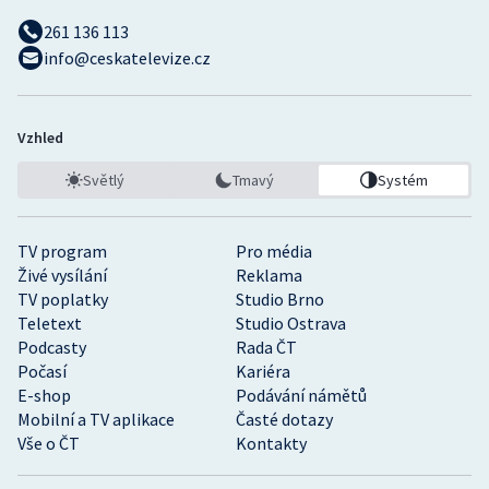
261 136 113
info@ceskatelevize.cz
Vzhled
Světlý
Tmavý
Systém
TV program
Pro média
Živé vysílání
Reklama
TV poplatky
Studio Brno
Teletext
Studio Ostrava
Podcasty
Rada ČT
Počasí
Kariéra
E-shop
Podávání námětů
Mobilní a TV aplikace
Časté dotazy
Vše o ČT
Kontakty