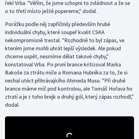
řekl Vrba. "Věřím, že jsme schopni to zvládnout a že se
o to třetí místo ještě popereme," dodal.
Gymnastika
Porážku podle něj zapříčinily především hrubé
Házená
individuální chyby, které soupeř kvalit CSKA
nekompromisně trestal. "Rozhodně to byl zápas, ve
Jezdectví
kterém jsme mohli uhrát lepší výsledek. Ale pokud
chceme uspět, nesmíme dělat takové chyby,"
Judo
konstatoval Vrba. Po první brance kritizoval Marka
Bakoše za ztrátu míče a Romana Hubníka za to, že si
Krasobruslení
nechal utéct přihrávajícího Ahmeda Musu. "Při druhé
brance máme míč pod kontrolou, ale Tomáš Hořava ho
Lezení
ztratí a je z toho brejk a druhý gól, který zápas rozhodl,"
Lyže a snowboard
dodal.
Moderní pětiboj
Motorsport