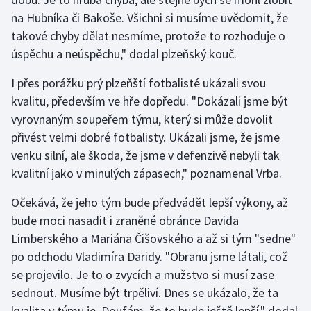
Stolní tenis
na Hubníka či Bakoše. Všichni si musíme uvědomit, že
takové chyby dělat nesmíme, protože to rozhoduje o
Triatlon
úspěchu a neúspěchu," dodal plzeňský kouč.
Veslování
I přes porážku prý plzeňští fotbalisté ukázali svou
kvalitu, především ve hře dopředu. "Dokázali jsme být
Vodní slalom
vyrovnaným soupeřem týmu, který si může dovolit
přivést velmi dobré fotbalisty. Ukázali jsme, že jsme
Volejbal
venku silní, ale škoda, že jsme v defenzivě nebyli tak
kvalitní jako v minulých zápasech," poznamenal Vrba.
Ostatní
Očekává, že jeho tým bude předvádět lepší výkony, až
bude moci nasadit i zraněné obránce Davida
Limberského a Mariána Čišovského a až si tým "sedne"
po odchodu Vladimíra Daridy. "Obranu jsme látali, což
se projevilo. Je to o zvycích a mužstvo si musí zase
sednout. Musíme být trpěliví. Dnes se ukázalo, že ta
kvalita v týmu je. Doufám, že to bude ještě lepší," dodal