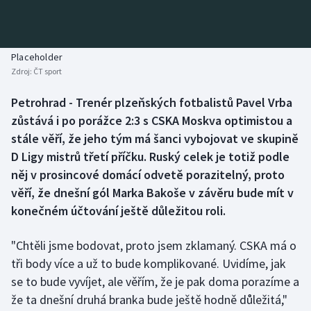
Baseball a softbal
Soutěže
Basketbal
Historické návraty
Placeholder
Zdroj:
ČT sport
Biatlon
Aplikace ČT sport
Petrohrad - Trenér plzeňských fotbalistů Pavel Vrba
Boby a skeleton
AZ kvíz
zůstává i po porážce 2:3 s CSKA Moskva optimistou a
stále věří, že jeho tým má šanci vybojovat ve skupině
Box
D Ligy mistrů třetí příčku. Ruský celek je totiž podle
něj v prosincové domácí odvetě porazitelný, proto
Curling
věří, že dnešní gól Marka Bakoše v závěru bude mít v
konečném účtování ještě důležitou roli.
Dostihy
Florbal
"Chtěli jsme bodovat, proto jsem zklamaný. CSKA má o
tři body více a už to bude komplikované. Uvidíme, jak
Futsal
se to bude vyvíjet, ale věřím, že je pak doma porazíme a
že ta dnešní druhá branka bude ještě hodně důležitá,"
Golf