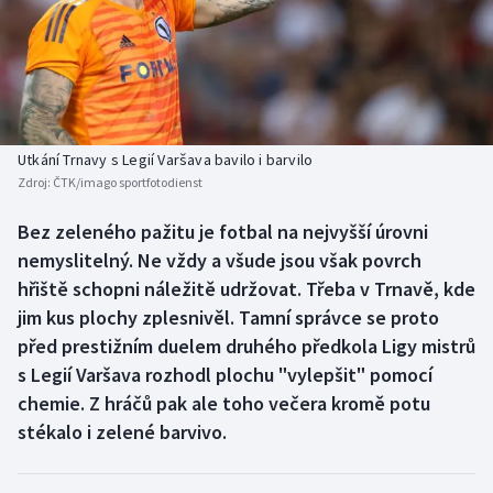
Baseball a softbal
Soutěže
Basketbal
Historické návraty
Biatlon
Aplikace ČT sport
Utkání Trnavy s Legií Varšava bavilo i barvilo
Boby a skeleton
AZ kvíz
Zdroj:
ČTK/imago sportfotodienst
Box
Bez zeleného pažitu je fotbal na nejvyšší úrovni
nemyslitelný. Ne vždy a všude jsou však povrch
Curling
hřiště schopni náležitě udržovat. Třeba v Trnavě, kde
jim kus plochy zplesnivěl. Tamní správce se proto
Dostihy
před prestižním duelem druhého předkola Ligy mistrů
s Legií Varšava rozhodl plochu "vylepšit" pomocí
Florbal
chemie. Z hráčů pak ale toho večera kromě potu
stékalo i zelené barvivo.
Futsal
Golf