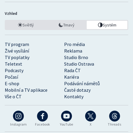
Stolní tenis
Vzhled
Triatlon
Světlý
Tmavý
Systém
Veslování
TV program
Pro média
Vodní slalom
Živé vysílání
Reklama
TV poplatky
Studio Brno
Volejbal
Teletext
Studio Ostrava
Podcasty
Rada ČT
Ostatní
Počasí
Kariéra
E-shop
Podávání námětů
Mobilní a TV aplikace
Časté dotazy
Vše o ČT
Kontakty
Instagram
Facebook
YouTube
X
Threads