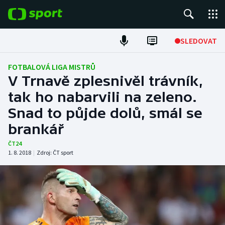
POPULÁRNÍ
SLEDOVAT
Fotbal
FOTBALOVÁ LIGA MISTRŮ
V Trnavě zplesnivěl trávník,
Hokej
tak ho nabarvili na zeleno.
Snad to půjde dolů, smál se
Tenis
brankář
Atletika
ČT24
1. 8. 2018
|
Zdroj:
ČT sport
Cyklistika
DALŠÍ SPORTY
Americký fotbal
NEPŘEHLÉDNĚTE