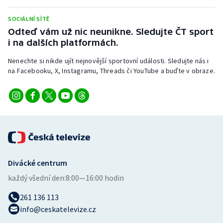
Olympijské hry
SOCIÁLNÍ SÍTĚ
Odteď vám už nic neunikne. Sledujte ČT sport
Parasport
i na dalších platformách.
Nenechte si nikde ujít nejnovější sportovní události. Sledujte nás i
Plavání
na Facebooku, X, Instagramu, Threads či YouTube a buďte v obraze.
Plážový volejbal
Ragby
Rychlobruslení
Rychlostní kanoistika
Divácké centrum
každý všední den:
8:00—16:00 hodin
Short track
261 136 113
Sportovní střelba
info@ceskatelevize.cz