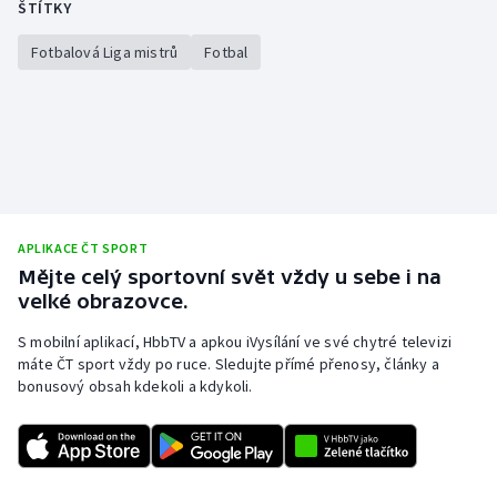
ŠTÍTKY
Gymnastika
Fotbalová Liga mistrů
Fotbal
Házená
Jezdectví
Judo
APLIKACE ČT SPORT
Krasobruslení
Mějte celý sportovní svět vždy u sebe i na
velké obrazovce.
Lezení
S mobilní aplikací, HbbTV a apkou iVysílání ve své chytré televizi
máte ČT sport vždy po ruce. Sledujte přímé přenosy, články a
Lyže a snowboard
bonusový obsah kdekoli a kdykoli.
Moderní pětiboj
Motorsport