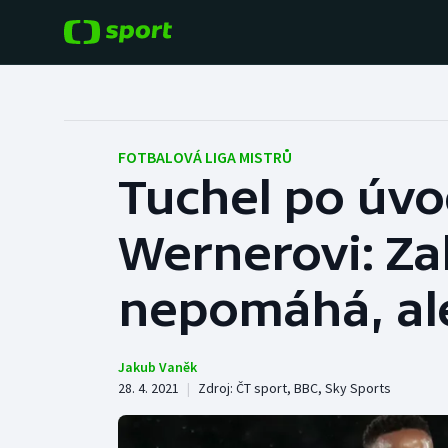
POPULÁRNÍ
DALŠÍ SPORTY
Fotbal
Americký fotbal
FOTBALOVÁ LIGA MISTRŮ
Tuchel po úvo
Hokej
Baseball a softbal
Wernerovi: Za
Tenis
Basketbal
Atletika
nepomáhá, al
Biatlon
Cyklistika
Boby a skeleton
Jakub Vaněk
28. 4. 2021
|
Zdroj:
ČT sport
,
BBC
,
Sky Sports
Box