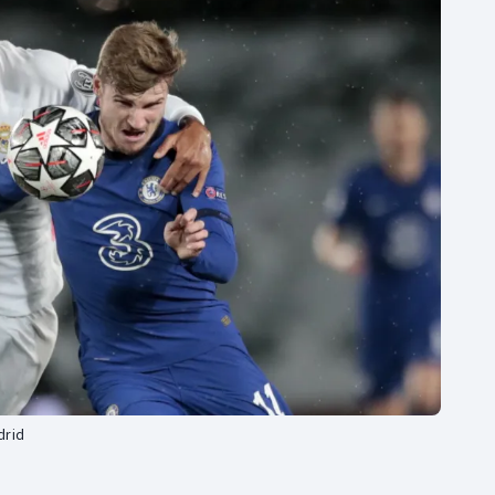
Moderní pětiboj
Triatlon
Motorsport
Veslování
Olympijské hry
Vodní slalom
Parasport
Volejbal
Plavání
Ostatní
Plážový volejbal
drid