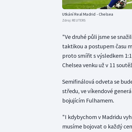
Utkání Real Madrid - Chelsea
Zdroj:
REUTERS
"Ve druhé půli jsme se snažil
taktikou a postupem času mi
proto smířit s výsledkem 1:
Chelsea venku už v 11 soutě
Semifinálová odveta se bude
středu, ve víkendové generá
bojujícím Fulhamem.
"I kdybychom v Madridu vyhr
musíme bojovat o každý cent