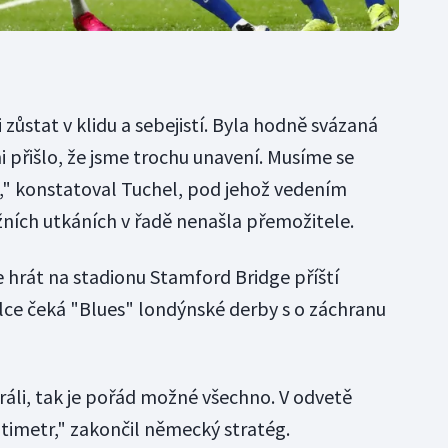
i zůstat v klidu a sebejistí. Byla hodně svázaná
 přišlo, že jsme trochu unavení. Musíme se
1," konstatoval Tuchel, pod jehož vedením
žních utkáních v řadě nenašla přemožitele.
 hrát na stadionu Stamford Bridge příští
lce čeká "Blues" londýnské derby s o záchranu
áli, tak je pořád možné všechno. V odvetě
imetr," zakončil německý stratég.