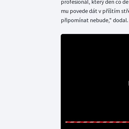
profesionál, který den co d
mu povede dát v příštím stř
připomínat nebude," dod