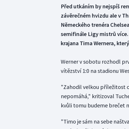
Před utkáním by nejspíš rem
závěrečném hvizdu ale v Th
Německého trenéra Chelsea 
semifinále Ligy mistrů více
krajana Tima Wernera, který
Werner v sobotu rozhodl prv
vítězství 1:0 na stadionu We
"Zahodil velkou příležitost 
nepomáhá," kritizoval Tuch
kvůli tomu budeme brečet ne
"Timo je sám na sebe naštva