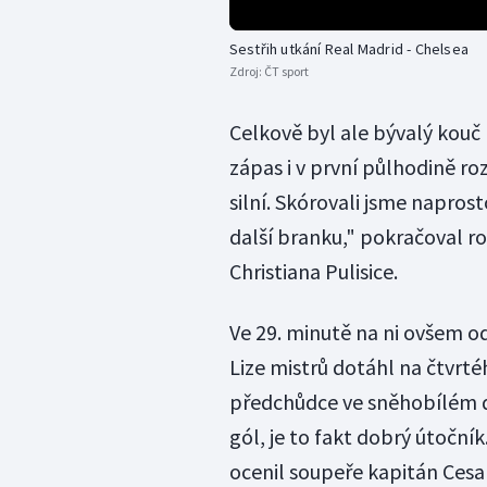
Sestřih utkání Real Madrid - Chelsea
Zdroj:
ČT sport
Celkově byl ale bývalý kouč
zápas i v první půlhodině ro
silní. Skórovali jsme napros
další branku," pokračoval 
Christiana Pulisice.
Ve 29. minutě na ni ovšem o
Lize mistrů dotáhl na čtvrtéh
předchůdce ve sněhobílém dr
gól, je to fakt dobrý útočník
ocenil soupeře kapitán Cesar