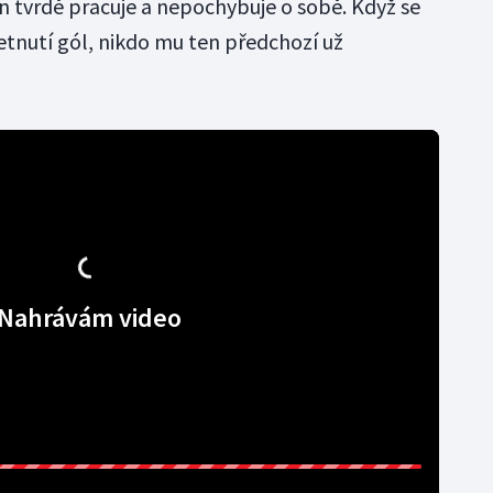
en tvrdě pracuje a nepochybuje o sobě. Když se
etnutí gól, nikdo mu ten předchozí už
al.
Nahrávám video