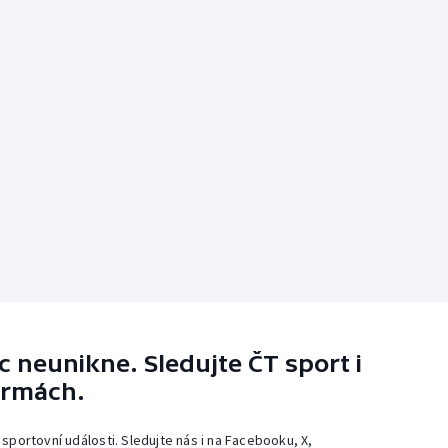
 neunikne. Sledujte ČT sport i
ormách.
 sportovní události. Sledujte nás i na Facebooku, X,