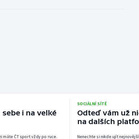
SOCIÁLNÍ SÍTĚ
 sebe i na velké
Odteď vám už nic
na dalších platf
izi máte ČT sport vždy po ruce.
Nenechte si nikde ujít nejnovější