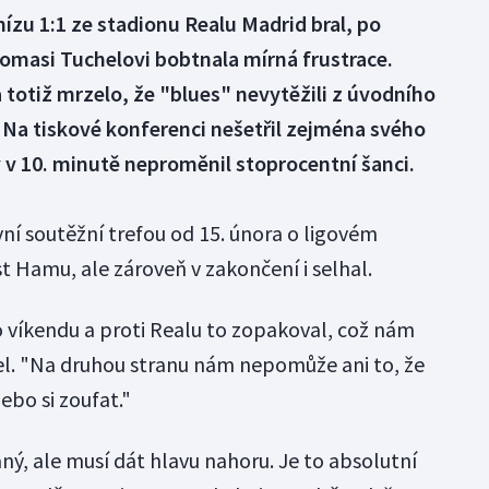
ízu 1:1 ze stadionu Realu Madrid bral, po
omasi Tuchelovi bobtnala mírná frustrace.
totiž mrzelo, že "blues" nevytěžili z úvodního
. Na tiskové konferenci nešetřil zejména svého
 v 10. minutě neproměnil stoprocentní šanci.
ní soutěžní trefou od 15. února o ligovém
st Hamu, ale zároveň v zakončení i selhal.
o víkendu a proti Realu to zopakoval, což nám
el. "Na druhou stranu nám nepomůže ani to, že
bo si zoufat."
ný, ale musí dát hlavu nahoru. Je to absolutní