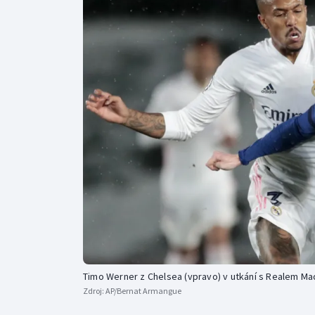
Curling
Dostihy
Florbal
Futsal
Golf
Gymnastika
Timo Werner z Chelsea (vpravo) v utkání s Realem Ma
Zdroj:
AP/Bernat Armangue