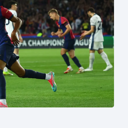
Moderní pětiboj
Triatlon
Motorsport
Veslování
Olympijské hry
Vodní slalom
Parasport
Volejbal
Plavání
Ostatní
Plážový volejbal