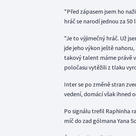
"Před zápasem jsem ho naži
hráč se narodí jednou za 50 l
"Je to výjimečný hráč. Už jse
jde jeho výkon ještě nahoru,
takový talent máme právě v B
poločasu vytěžili z tlaku vy
Inter se po změně stran zved
vedení, domácí však ihned 
Po signálu trefil Raphinha r
míč do zad gólmana Yana S