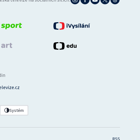
din
levize.cz
Systém
RSS