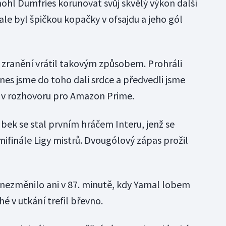
hl Dumfries korunovat svůj skvělý výkon další
 ale byl špičkou kopačky v ofsajdu a jeho gól
o zranění vrátil takovým způsobem. Prohráli
dnes jsme do toho dali srdce a předvedli jsme
s v rozhovoru pro Amazon Prime.
bek se stal prvním hráčem Interu, jenž se
mifinále Ligy mistrů. Dvougólový zápas prožil
 nezměnilo ani v 87. minutě, kdy Yamal lobem
 v utkání trefil břevno.