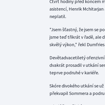
Čtvrt hodiny před koncem mo
asistencí, Henrik Mchitarjan
neplatil.
"Jsem šťastný, že jsem se p
jsme teď třikrát v řadě, ale 
skvělý výkon," řekl Dumfrie
Devětadvacetiletý ofenzivní 
dvakrát prosadil v utkání se
teprve podruhé v kariéře.
Skóre divokého utkání se už
překvapil Sommera a podruhé