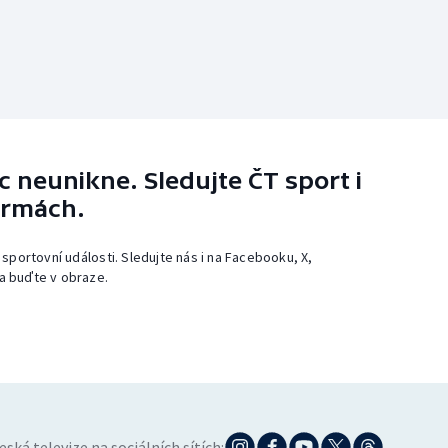
 neunikne. Sledujte ČT sport i
ormách.
 sportovní události. Sledujte nás i na Facebooku, X,
a buďte v obraze.
eská televize na sociálních sítích: