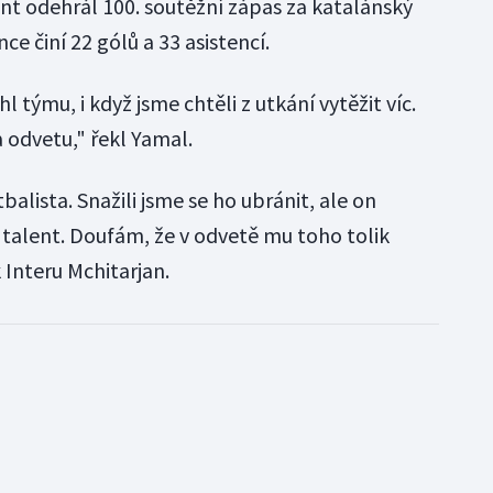
t odehrál 100. soutěžní zápas za katalánský
ce činí 22 gólů a 33 asistencí.
týmu, i když jsme chtěli z utkání vytěžit víc.
 odvetu," řekl Yamal.
otbalista. Snažili jsme se ho ubránit, ale on
 talent. Doufám, že v odvetě mu toho tolik
 Interu Mchitarjan.