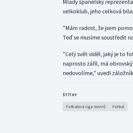
Mladý španělský reprezentan
velkoklub, jeho celková bilan
"Mám radost, že jsem pomohl 
Teď se musíme soustředit na
"Celý svět viděl, jaký je to f
naprosto zářil, má obrovský
nedovolíme," uvedl záložník
ŠTÍTKY
Fotbalová Liga mistrů
Fotbal