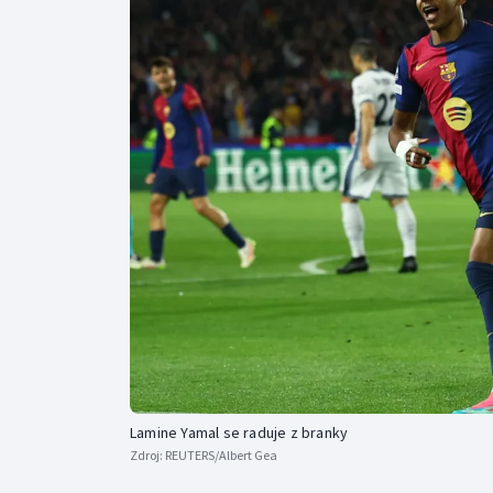
Curling
Dostihy
Florbal
Futsal
Golf
Gymnastika
Lamine Yamal se raduje z branky
Zdroj:
REUTERS/Albert Gea