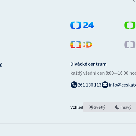
Divácké centrum
ů
každý všední den:
8:00—16:00 ho
261 136 113
info@ceskate
Vzhled
Světlý
Tmavý