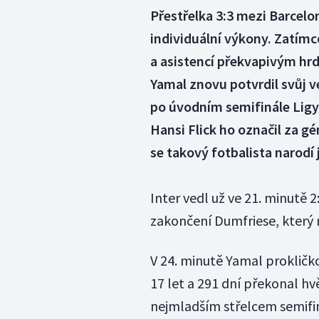
Přestřelka 3:3 mezi Barcelo
individuální výkony. Zatím
a asistencí překvapivým hrd
Yamal znovu potvrdil svůj v
po úvodním semifinále Ligy
Hansi Flick ho označil za g
se takový fotbalista narodí 
Inter vedl už ve 21. minutě
zakončení Dumfriese, který 
V 24. minutě Yamal prokličko
17 let a 291 dní překonal h
nejmladším střelcem semifin