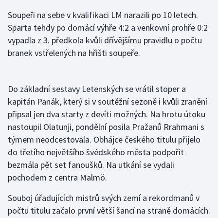
Soupeři na sebe v kvalifikaci LM narazili po 10 letech.
Olympijské hry
Sparta tehdy po domácí výhře 4:2 a venkovní prohře 0:2
Parasport
vypadla z 3. předkola kvůli dřívějšímu pravidlu o počtu
branek vstřelených na hřišti soupeře.
Plavání
Plážový volejbal
Do základní sestavy Letenských se vrátil stoper a
kapitán Panák, který si v soutěžní sezoně i kvůli zranění
Ragby
připsal jen dva starty z devíti možných. Na hrotu útoku
nastoupil Olatunji, pondělní posila Pražanů Rrahmani s
Rychlobruslení
týmem neodcestovala. Obhájce českého titulu přijelo
do třetího největšího švédského města podpořit
Rychlostní kanoistika
bezmála pět set fanoušků. Na utkání se vydali
pochodem z centra Malmö.
Short track
Souboj úřadujících mistrů svých zemí a rekordmanů v
Sportovní střelba
počtu titulu začalo první větší šancí na straně domácích.