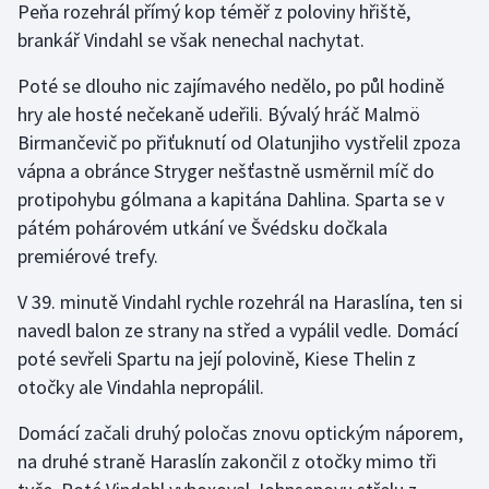
Peňa rozehrál přímý kop téměř z poloviny hřiště,
Stolní tenis
brankář Vindahl se však nenechal nachytat.
Triatlon
Poté se dlouho nic zajímavého nedělo, po půl hodině
hry ale hosté nečekaně udeřili. Bývalý hráč Malmö
Veslování
Birmančevič po přiťuknutí od Olatunjiho vystřelil zpoza
vápna a obránce Stryger nešťastně usměrnil míč do
Vodní slalom
protipohybu gólmana a kapitána Dahlina. Sparta se v
Volejbal
pátém pohárovém utkání ve Švédsku dočkala
premiérové trefy.
Ostatní
V 39. minutě Vindahl rychle rozehrál na Haraslína, ten si
navedl balon ze strany na střed a vypálil vedle. Domácí
poté sevřeli Spartu na její polovině, Kiese Thelin z
otočky ale Vindahla nepropálil.
Domácí začali druhý poločas znovu optickým náporem,
na druhé straně Haraslín zakončil z otočky mimo tři