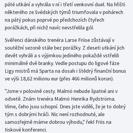
páté utkání a vyhrála v ní i třetí venkovní duel. Na hřišti
některého ze švédských týmů triumfovala v pohárech
Gymnastika
na pátý pokus poprvé po předchozích čtyřech
porážkách, při nichž navíc nevstřelila gól.
Házená
Svěřenci dánského trenéra Larse Friise zůstávají v
Jezdectví
soutěžní sezoně stále bez porážky. Z deseti utkání jich
devět vyhráli a s výjimkou jediného pokaždé vstřelili
Judo
minimálně dvě branky. Vedle postupu do ligové fáze
Ligy mistrů má Sparta na dosah i štědrý finanční bonus
Krasobruslení
ve výši 18,62 milionu eur (přes 466 milionů korun).
Lezení
"Jsme v polovině cesty. Malmö nebude špatné ani v
odvetě. Znám trenéra Malmö Henrika Rydströma.
Lyže a snowboard
Víme, čeho jsou schopní. Dnes jste viděli, že je to dobrý
Moderní pětiboj
tým s dobrými hráči. Nic není rozhodnuté, ale
samozřejmě máme dobrou výhodu," řekl Friis na
Motorsport
tiskové konferenci.