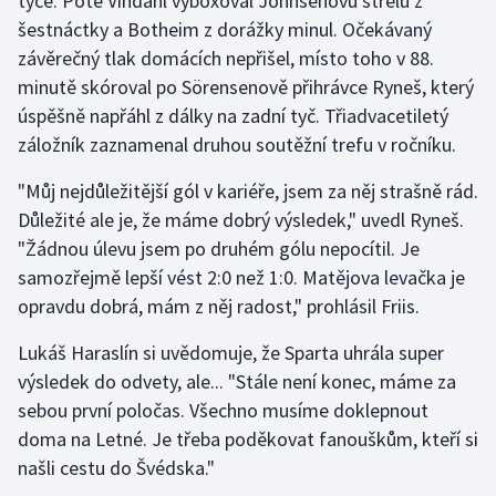
tyče. Poté Vindahl vyboxoval Johnsenovu střelu z
šestnáctky a Botheim z dorážky minul. Očekávaný
závěrečný tlak domácích nepřišel, místo toho v 88.
minutě skóroval po Sörensenově přihrávce Ryneš, který
úspěšně napřáhl z dálky na zadní tyč. Třiadvacetiletý
záložník zaznamenal druhou soutěžní trefu v ročníku.
"Můj nejdůležitější gól v kariéře, jsem za něj strašně rád.
Důležité ale je, že máme dobrý výsledek," uvedl Ryneš.
"Žádnou úlevu jsem po druhém gólu nepocítil. Je
samozřejmě lepší vést 2:0 než 1:0. Matějova levačka je
opravdu dobrá, mám z něj radost," prohlásil Friis.
Lukáš Haraslín si uvědomuje, že Sparta uhrála super
výsledek do odvety, ale... "Stále není konec, máme za
sebou první poločas. Všechno musíme doklepnout
doma na Letné. Je třeba poděkovat fanouškům, kteří si
našli cestu do Švédska."