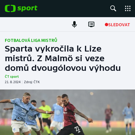
POPULÁRNÍ
SLEDOVAT
Fotbal
FOTBALOVÁ LIGA MISTRŮ
Sparta vykročila k Lize
Hokej
mistrů. Z Malmö si veze
domů dvougólovou výhodu
Tenis
ČT sport
Atletika
21. 8. 2024
|
Zdroj:
ČTK
Cyklistika
DALŠÍ SPORTY
Americký fotbal
NEPŘEHLÉDNĚTE