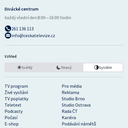
Divácké centrum
každý všední den:
8:00—16:00 hodin
261 136 113
info@ceskatelevize.cz
Vzhled
Světlý
Tmavý
Systém
TV program
Pro média
Živé vysílání
Reklama
TV poplatky
Studio Brno
Teletext
Studio Ostrava
Podcasty
Rada ČT
Počasí
Kariéra
E-shop
Podávání námětů