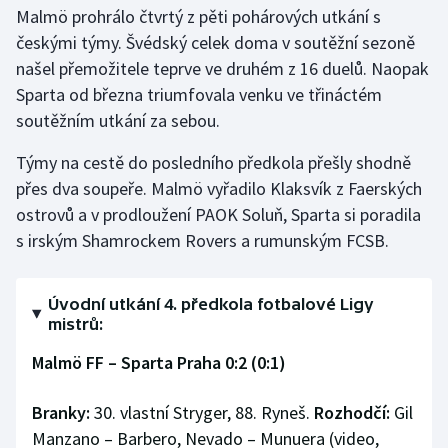
Malmö prohrálo čtvrtý z pěti pohárových utkání s
českými týmy. Švédský celek doma v soutěžní sezoně
našel přemožitele teprve ve druhém z 16 duelů. Naopak
Sparta od března triumfovala venku ve třináctém
soutěžním utkání za sebou.
Týmy na cestě do posledního předkola přešly shodně
přes dva soupeře. Malmö vyřadilo Klaksvík z Faerských
ostrovů a v prodloužení PAOK Soluň, Sparta si poradila
s irským Shamrockem Rovers a rumunským FCSB.
Úvodní utkání 4. předkola fotbalové Ligy
mistrů:
Malmö FF
–
Sparta Praha 0:2 (0:1)
Branky:
30. vlastní Stryger, 88. Ryneš.
Rozhodčí:
Gil
Manzano – Barbero, Nevado – Munuera (video,