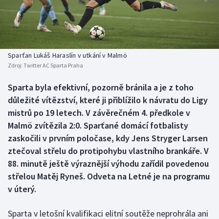
Baseball a softbal
Soutěže
Basketbal
Historické návraty
Biatlon
Aplikace ČT sport
Sparťan Lukáš Haraslín v utkání v Malmö
Zdroj:
Twitter AC Sparta Praha
Boby a skeleton
AZ kvíz
Sparta byla efektivní, pozorně bránila a je z toho
důležité vítězství, které ji přiblížilo k návratu do Ligy
Box
mistrů po 19 letech. V závěrečném 4. předkole v
Curling
Malmö zvítězila 2:0. Sparťané domácí fotbalisty
zaskočili v prvním poločase, kdy Jens Stryger Larsen
Dostihy
ztečoval střelu do protipohybu vlastního brankáře. V
88. minutě ještě výraznější výhodu zařídil povedenou
Florbal
střelou Matěj Ryneš. Odveta na Letné je na programu
v úterý.
Futsal
Sparta v letošní kvalifikaci elitní soutěže neprohrála ani
Golf