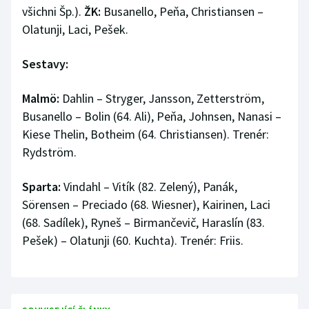
všichni Šp.).
ŽK:
Busanello, Peňa, Christiansen –
Olatunji, Laci, Pešek.
Sestavy:
Malmö:
Dahlin – Stryger, Jansson, Zetterström,
Busanello – Bolin (64. Ali), Peňa, Johnsen, Nanasi –
Kiese Thelin, Botheim (64. Christiansen). Trenér:
Rydström.
Sparta:
Vindahl – Vitík (82. Zelený), Panák,
Sörensen – Preciado (68. Wiesner), Kairinen, Laci
(68. Sadílek), Ryneš – Birmančevič, Haraslín (83.
Pešek) – Olatunji (60. Kuchta). Trenér: Friis.