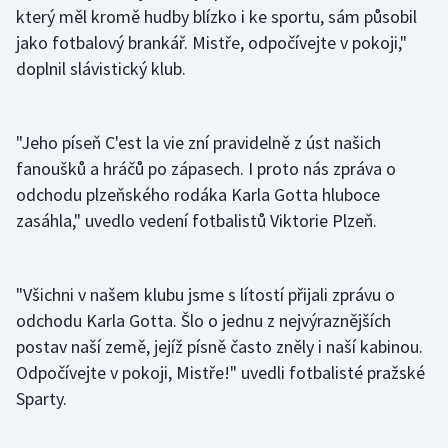
Stolní tenis
který měl kromě hudby blízko i ke sportu, sám působil
jako fotbalový brankář. Mistře, odpočívejte v pokoji,"
Triatlon
doplnil slávistický klub.
Veslování
"Jeho píseň C'est la vie zní pravidelně z úst našich
Vodní slalom
fanoušků a hráčů po zápasech. I proto nás zpráva o
odchodu plzeňského rodáka Karla Gotta hluboce
Volejbal
zasáhla," uvedlo vedení fotbalistů Viktorie Plzeň.
Ostatní
"Všichni v našem klubu jsme s lítostí přijali zprávu o
odchodu Karla Gotta. Šlo o jednu z nejvýraznějších
postav naší země, jejíž písně často zněly i naší kabinou.
Odpočívejte v pokoji, Mistře!" uvedli fotbalisté pražské
Sparty.