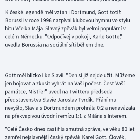
Olympijské hry
K české legendě měl vztah i Dortmund, Gott totiž
Borussii v roce 1996 nazpíval klubovou hymnu ve stylu
Parasport
hitu Včelka Mája. Slavný zpěvák byl velmi populární v
celém Německu. "Odpočívej v pokoji, Karle Gotte,"
Plavání
uvedla Borussia na sociální síti během dne.
Plážový volejbal
Ragby
Gott měl blízko i ke Slavii. "Den si již nejde užít. Můžeme
jen bojovat a zkusit vyhrát na Vaši počest. Čest Vaší
Rychlobruslení
památce, Mistře!" uvedl na Twitteru předseda
představenstva Slavie Jaroslav Tvrdík. Přání mu
Rychlostní kanoistika
nevyšlo, Slavia s Dortmundem prohrála 0:2 a nenavázala
Short track
na překvapivou úvodní remízu 1:1 z Milána s Interem.
"Celé Česko dnes zastihla smutná zpráva, ve věku 80 let
Sportovní střelba
zemřel nejslavnější český zpěvák Karel Gott. Člověk,