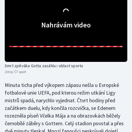
Gymnastika
Nahrávám video
Házená
Jezdectví
Judo
Smrt zpěváka Gotta zasáhla i oblast sportu
Krasobruslení
Zdroj:
ČT sport
Lezení
Minuta ticha před výkopem zápasu nešla u Evropské
fotbalové unie UEFA, pod kterou režim utkání Ligy
Lyže a snowboard
mistrů spadá, narychlo vyjednat. Čtvrt hodiny před
začátkem duelu, kdy končila rozcvička, se Edenem
Moderní pětiboj
rozezněla píseň Včelka Mája a na obrazovkách běžely
černobílé záběry s Gottem. Celý stadion povstal a přes
Motorsport
dvě minuty tleskal. Mnozí fanoušci neskrývali dojetí.