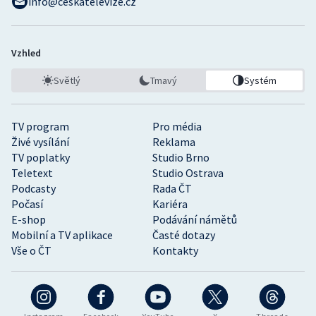
info@ceskatelevize.cz
Vzhled
Světlý
Tmavý
Systém
TV program
Pro média
Živé vysílání
Reklama
TV poplatky
Studio Brno
Teletext
Studio Ostrava
Podcasty
Rada ČT
Počasí
Kariéra
E-shop
Podávání námětů
Mobilní a TV aplikace
Časté dotazy
Vše o ČT
Kontakty