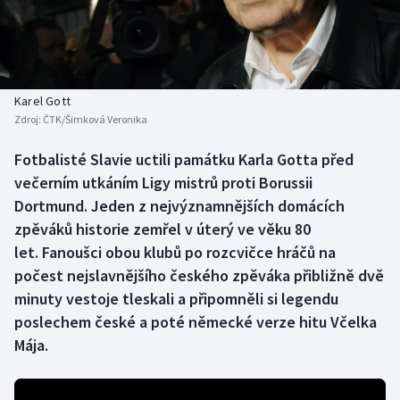
Baseball a softbal
Soutěže
Basketbal
Historické návraty
Biatlon
Aplikace ČT sport
Karel Gott
Zdroj:
ČTK/Šimková Veronika
Boby a skeleton
AZ kvíz
Fotbalisté Slavie uctili památku Karla Gotta před
večerním utkáním Ligy mistrů proti Borussii
Box
Dortmund. Jeden z nejvýznamnějších domácích
Curling
zpěváků historie zemřel v úterý ve věku 80
let. Fanoušci obou klubů po rozcvičce hráčů na
Dostihy
počest nejslavnějšího českého zpěváka přibližně dvě
minuty vestoje tleskali a připomněli si legendu
Florbal
poslechem české a poté německé verze hitu Včelka
Mája.
Futsal
Golf