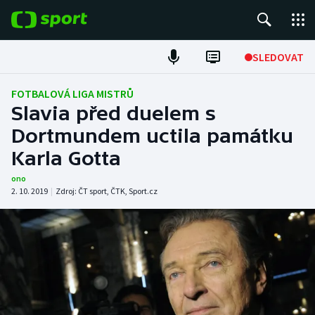
POPULÁRNÍ
SLEDOVAT
Fotbal
FOTBALOVÁ LIGA MISTRŮ
Slavia před duelem s
Hokej
Dortmundem uctila památku
Karla Gotta
Tenis
ono
Atletika
2. 10. 2019
|
Zdroj:
ČT sport
,
ČTK
,
Sport.cz
Cyklistika
DALŠÍ SPORTY
Americký fotbal
NEPŘEHLÉDNĚTE