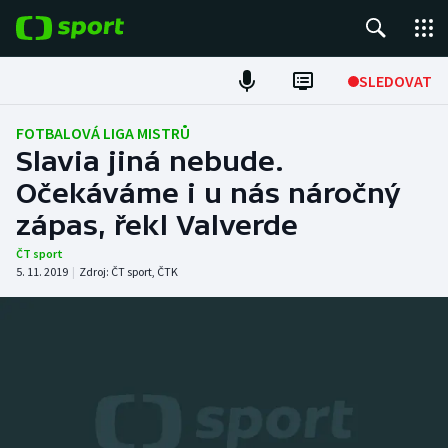
POPULÁRNÍ
SLEDOVAT
Fotbal
FOTBALOVÁ LIGA MISTRŮ
Slavia jiná nebude.
Hokej
Očekáváme i u nás náročný
zápas, řekl Valverde
Tenis
ČT sport
Atletika
5. 11. 2019
|
Zdroj:
ČT sport
,
ČTK
Cyklistika
DALŠÍ SPORTY
Americký fotbal
NEPŘEHLÉDNĚTE