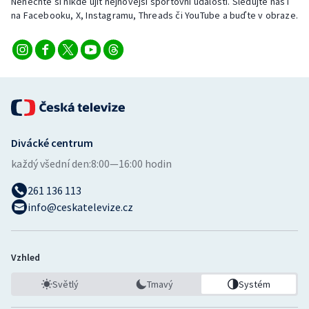
Nenechte si nikde ujít nejnovější sportovní události. Sledujte nás i
na Facebooku, X, Instagramu, Threads či YouTube a buďte v obraze.
Divácké centrum
každý všední den:
8:00—16:00 hodin
261 136 113
info@ceskatelevize.cz
Vzhled
Světlý
Tmavý
Systém