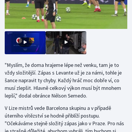
Olympijské hry
Parasport
Plavání
Plážový volejbal
"Myslím, že doma hrajeme lépe než venku, tam je to
Ragby
vždy složitější. Zápas s Levante už je za námi, tohle je
Rychlobruslení
šance napravit ty chyby. Každý hráč moc dobře ví, co
musí zlepšit. Hlavně celkový výkon musí být mnohem
Rychlostní kanoistika
lepší," dodal obránce Nélson Semedo.
V Lize mistrů vede Barcelona skupinu a v případě
Short track
úterního vítězství se hodně přiblíží postupu.
Sportovní střelba
"Očekáváme stejně složitý zápas jako v Praze. Pro nás
je strašně důležité, abychom vyhráli, tím bychom si