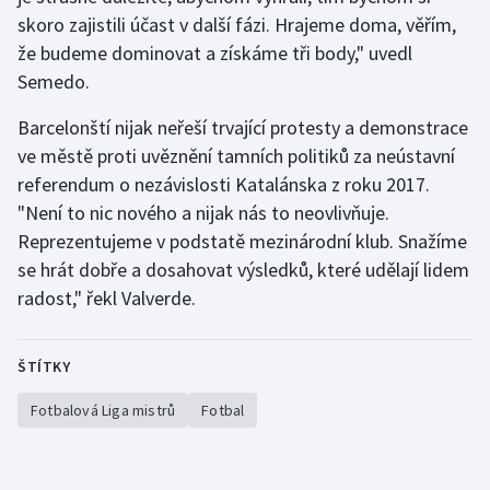
Stolní tenis
skoro zajistili účast v další fázi. Hrajeme doma, věřím,
že budeme dominovat a získáme tři body," uvedl
Triatlon
Semedo.
Veslování
Barcelonští nijak neřeší trvající protesty a demonstrace
ve městě proti uvěznění tamních politiků za neústavní
Vodní slalom
referendum o nezávislosti Katalánska z roku 2017.
"Není to nic nového a nijak nás to neovlivňuje.
Volejbal
Reprezentujeme v podstatě mezinárodní klub. Snažíme
se hrát dobře a dosahovat výsledků, které udělají lidem
Ostatní
radost," řekl Valverde.
ŠTÍTKY
Fotbalová Liga mistrů
Fotbal