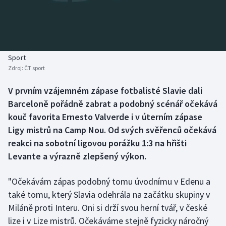
Baseball a softbal
Soutěže
Basketbal
Historické návraty
Biatlon
Aplikace ČT sport
Sport
Zdroj:
ČT sport
Boby a skeleton
AZ kvíz
V prvním vzájemném zápase fotbalisté Slavie dali
Barceloně pořádně zabrat a podobný scénář očekává
Box
kouč favorita Ernesto Valverde i v úterním zápase
Curling
Ligy mistrů na Camp Nou. Od svých svěřenců očekává
reakci na sobotní ligovou porážku 1:3 na hřišti
Dostihy
Levante a výrazně zlepšený výkon.
Florbal
"Očekávám zápas podobný tomu úvodnímu v Edenu a
také tomu, který Slavia odehrála na začátku skupiny v
Futsal
Miláně proti Interu. Oni si drží svou herní tvář, v české
lize i v Lize mistrů. Očekáváme stejně fyzicky náročný
Golf