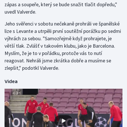
zápas a soupeře, který se bude snažit tlačit dopředu,"
uvedl Valverde.
Gymnastika
Jeho svěřenci v sobotu nečekaně prohráli ve španělské
Házená
lize s Levante a utrpěli první soutěžní porážku po sedmi
výhrách za sebou. "Samozřejmě když prohrajete, je
Jezdectví
větší tlak. Zvlášť v takovém klubu, jako je Barcelona.
Myslím, že je to v pořádku, protože vás to nutí
Judo
reagovat. Nehráli jsme zkrátka dobře a musíme se
zlepšit," podotkl Valverde.
Krasobruslení
Lezení
Videa
Lyže a snowboard
Moderní pětiboj
Motorsport