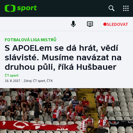
POPULÁRNÍ
SLEDOVAT
Fotbal
FOTBALOVÁ LIGA MISTRŮ
S APOELem se dá hrát, vědí
Hokej
slávisté. Musíme navázat na
druhou půli, říká Hušbauer
Tenis
ČT sport
Atletika
16. 8. 2017
|
Zdroj:
ČT sport
,
ČTK
Cyklistika
DALŠÍ SPORTY
Americký fotbal
NEPŘEHLÉDNĚTE