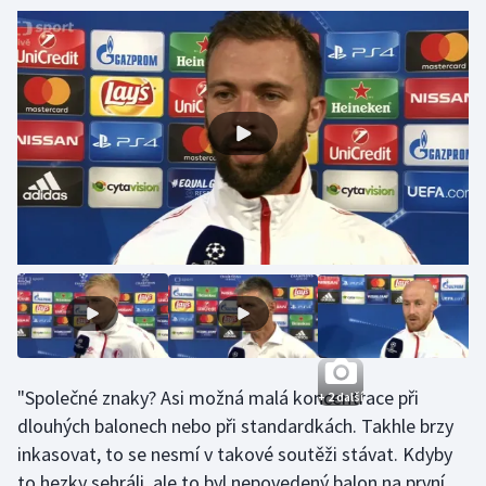
Olympijské hry
Parasport
Plavání
Plážový volejbal
Ragby
Rychlobruslení
Rychlostní kanoistika
"Společné znaky? Asi možná malá koncentrace při
Short track
+ 2 další
dlouhých balonech nebo při standardkách. Takhle brzy
Sportovní střelba
inkasovat, to se nesmí v takové soutěži stávat. Kdyby
to hezky sehráli, ale to byl nepovedený balon na první