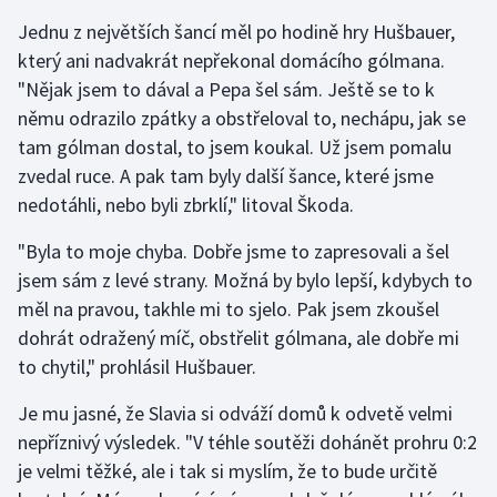
Jednu z největších šancí měl po hodině hry Hušbauer,
který ani nadvakrát nepřekonal domácího gólmana.
"Nějak jsem to dával a Pepa šel sám. Ještě se to k
němu odrazilo zpátky a obstřeloval to, nechápu, jak se
tam gólman dostal, to jsem koukal. Už jsem pomalu
zvedal ruce. A pak tam byly další šance, které jsme
nedotáhli, nebo byli zbrklí," litoval Škoda.
"Byla to moje chyba. Dobře jsme to zapresovali a šel
jsem sám z levé strany. Možná by bylo lepší, kdybych to
měl na pravou, takhle mi to sjelo. Pak jsem zkoušel
dohrát odražený míč, obstřelit gólmana, ale dobře mi
to chytil," prohlásil Hušbauer.
Je mu jasné, že Slavia si odváží domů k odvetě velmi
nepříznivý výsledek. "V téhle soutěži dohánět prohru 0:2
je velmi těžké, ale i tak si myslím, že to bude určitě