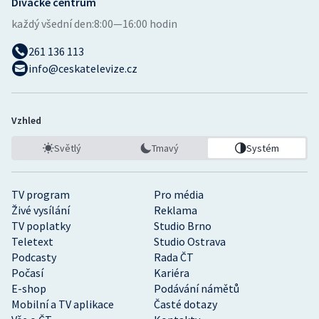
Divácké centrum
každý všední den:
8:00—16:00 hodin
261 136 113
info@ceskatelevize.cz
Vzhled
Světlý
Tmavý
Systém
TV program
Pro média
Živé vysílání
Reklama
TV poplatky
Studio Brno
Teletext
Studio Ostrava
Podcasty
Rada ČT
Počasí
Kariéra
E-shop
Podávání námětů
Mobilní a TV aplikace
Časté dotazy