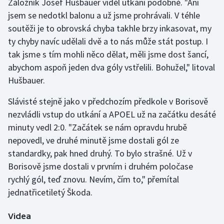
Záložník Josef Hušbauer viděl utkání podobně. "Ani
jsem se nedotkl balonu a už jsme prohrávali. V téhle
Gymnastika
soutěži je to obrovská chyba takhle brzy inkasovat, my
ty chyby navíc udělali dvě a to nás může stát postup. I
Házená
tak jsme s tím mohli něco dělat, měli jsme dost šancí,
abychom aspoň jeden dva góly vstřelili. Bohužel," litoval
Jezdectví
Hušbauer.
Judo
Slávisté stejně jako v předchozím předkole v Borisově
nezvládli vstup do utkání a APOEL už na začátku desáté
Krasobruslení
minuty vedl 2:0. "Začátek se nám opravdu hrubě
nepovedl, ve druhé minutě jsme dostali gól ze
Lezení
standardky, pak hned druhý. To bylo strašné. Už v
Borisově jsme dostali v prvním i druhém poločase
Lyže a snowboard
rychlý gól, teď znovu. Nevím, čím to," přemítal
Moderní pětiboj
jednatřicetiletý Škoda.
Motorsport
Videa