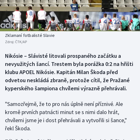
Baseball a softbal
Soutěže
Basketbal
Historické návraty
Biatlon
Aplikace ČT sport
Zklamaní fotbalisté Slavie
Zdroj:
ČTK/AP
Boby a skeleton
AZ kvíz
Nikósie – Slávisté litovali prospaného začátku a
nevyužitých šancí. Trestem byla porážka 0:2 na hřišti
Box
klubu APOEL Nikósie. Kapitán Milan Škoda před
Curling
odvetou neskládá zbraně, protože cítil, že Pražané
kyperského šampiona chvílemi výrazně přehrávali.
Dostihy
"Samozřejmě, že to pro nás úplně není příznivé. Ale
Florbal
kromě prvních patnácti minut se s nimi dalo hrát,
chvílemi jsme je i dost přehrávali a vytvořili si šance,"
Futsal
řekl Škoda.
Golf