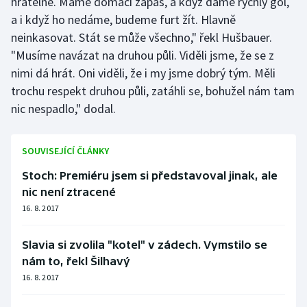
hratelné. Máme domácí zápas, a když dáme rychlý gól,
a i když ho nedáme, budeme furt žít. Hlavně
neinkasovat. Stát se může všechno," řekl Hušbauer.
"Musíme navázat na druhou půli. Viděli jsme, že se z
nimi dá hrát. Oni viděli, že i my jsme dobrý tým. Měli
trochu respekt druhou půli, zatáhli se, bohužel nám tam
nic nespadlo," dodal.
SOUVISEJÍCÍ ČLÁNKY
Stoch: Premiéru jsem si představoval jinak, ale
nic není ztracené
16. 8. 2017
Slavia si zvolila "kotel" v zádech. Vymstilo se
nám to, řekl Šilhavý
16. 8. 2017