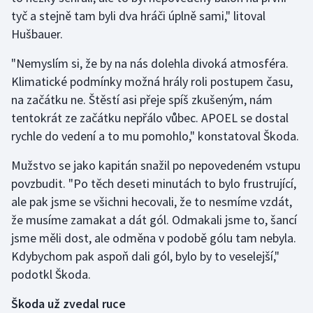
Stolní tenis
tyč a stejně tam byli dva hráči úplně sami," litoval
Hušbauer.
Triatlon
"Nemyslím si, že by na nás dolehla divoká atmosféra.
Veslování
Klimatické podmínky možná hrály roli postupem času,
na začátku ne. Štěstí asi přeje spíš zkušeným, nám
Vodní slalom
tentokrát ze začátku nepřálo vůbec. APOEL se dostal
rychle do vedení a to mu pomohlo," konstatoval Škoda.
Volejbal
Mužstvo se jako kapitán snažil po nepovedeném vstupu
Ostatní
povzbudit. "Po těch deseti minutách to bylo frustrující,
ale pak jsme se všichni hecovali, že to nesmíme vzdát,
že musíme zamakat a dát gól. Odmakali jsme to, šancí
jsme měli dost, ale odměna v podobě gólu tam nebyla.
Kdybychom pak aspoň dali gól, bylo by to veselejší,"
podotkl Škoda.
Škoda už zvedal ruce