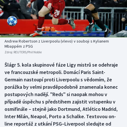
Baseball a softbal
Soutěže
Basketbal
Historické návraty
Biatlon
Aplikace ČT sport
Andrew Robertson z Liverpoolu (vlevo) v souboji s Kylianem
Boby a skeleton
AZ kvíz
Mbappém z PSG
Zdroj:
REUTERS/Phil Noble
Box
Šlágr 5. kola skupinové fáze Ligy mistrů se odehraje
ve francouzské metropoli. Domácí Paris Saint-
Curling
Germain nastoupí proti Liverpoolu s vědomím, že
Dostihy
porážka by velmi pravděpodobně znamenala konec
postupových nadějí. "Reds" si naopak mohou v
Florbal
případě úspěchu s předstihem zajistit vstupenku v
osmifinále – stejně jako Dortmund, Atlético Madrid,
Futsal
Inter Milán, Neapol, Porto a Schalke. Textovou on-
line reportáž z utkání PSG–Liverpool sledujte od
Golf