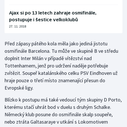
Ajax si po 13 letech zahraje osmifinále,
postupuje i šestice velkoklubů
27. 11. 2018
Před zápasy pátého kola měla jako jediná jistotu
osmifinále Barcelona. Tu může ve skupině B ve středu
doplnit Inter Milán v případě vítězství nad
Tottenhamem, jenž pro udržení naděje potřebuje
zvítězit. Soupeř katalánského celku PSV Eindhoven už
hraje pouze o třetí místo znamenající přesun do
Evropské ligy.
Blízko k postupu má také vedoucí tým skupiny D Porto,
kterému stačí uhrát bod v duelu s druhým Schalke.
Německý klub posune do osmifinále skalp soupeře,
nebo ztráta Galtasaraye v utkání s Lokomotivem