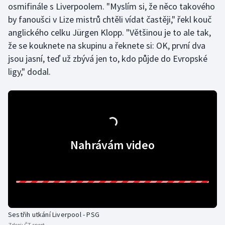
osmifinále s Liverpoolem. "Myslím si, že něco takového
Olympijské hry
by fanoušci v Lize mistrů chtěli vídat častěji," řekl kouč
anglického celku Jürgen Klopp. "Většinou je to ale tak,
Parasport
že se kouknete na skupinu a řeknete si: OK, první dva
jsou jasní, teď už zbývá jen to, kdo půjde do Evropské
Plavání
ligy," dodal.
Plážový volejbal
Ragby
Rychlobruslení
Nahrávám video
Rychlostní kanoistika
Short track
Sportovní střelba
Sestřih utkání Liverpool - PSG
Zdroj:
ČT sport