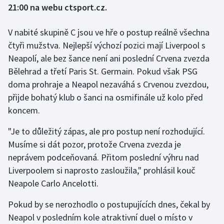
21:00 na webu ctsport.cz.
Gymnastika
V nabité skupině C jsou ve hře o postup reálně všechna
čtyři mužstva. Nejlepší výchozí pozici mají Liverpool s
Házená
Neapolí, ale bez šance není ani poslední Crvena zvezda
Bělehrad a třetí Paris St. Germain. Pokud však PSG
Jezdectví
doma prohraje a Neapol nezaváhá s Crvenou zvezdou,
Judo
přijde bohatý klub o šanci na osmifinále už kolo před
koncem.
Krasobruslení
"Je to důležitý zápas, ale pro postup není rozhodující.
Lezení
Musíme si dát pozor, protože Crvena zvezda je
neprávem podceňovaná. Přitom poslední výhru nad
Lyže a snowboard
Liverpoolem si naprosto zasloužila," prohlásil kouč
Neapole Carlo Ancelotti.
Moderní pětiboj
Pokud by se nerozhodlo o postupujících dnes, čekal by
Motorsport
Neapol v posledním kole atraktivní duel o místo v