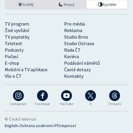
Světlý
Tmavý
Systém
TV program
Pro média
Živé vysílání
Reklama
TV poplatky
Studio Brno
Teletext
Studio Ostrava
Podcasty
Rada ČT
Počasí
Kariéra
E-shop
Podávání námětů
Mobilní a TV aplikace
Časté dotazy
Vše o ČT
Kontakty
Instagram
Facebook
YouTube
X
Threads
© Česká televize
•
•
English
Ochrana soukromí
Přístupnost