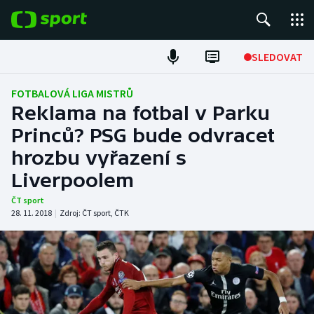
POPULÁRNÍ
SLEDOVAT
Fotbal
FOTBALOVÁ LIGA MISTRŮ
Reklama na fotbal v Parku
Hokej
Princů? PSG bude odvracet
hrozbu vyřazení s
Tenis
Liverpoolem
Atletika
ČT sport
28. 11. 2018
|
Zdroj:
ČT sport
,
ČTK
Cyklistika
DALŠÍ SPORTY
Americký fotbal
NEPŘEHLÉDNĚTE