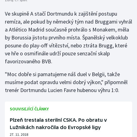
Stolní tenis
Ve skupině A stačí Dortmundu k zajištění postupu
Triatlon
remíza, ale pokud by německý tým nad Bruggami vyhrál
a Atlético Madrid současně prohrálo s Monakem, měla
Veslování
by Borussia jistotu prvního místa. Španělský velkoklub
posune do play-off vítězství, nebo ztráta Brugg, které
Vodní slalom
ve hře o osmifinále udrží pouze senzační skalp
favorizovaného BVB.
Volejbal
"Moc dobře si pamatujeme náš duel v Belgii, takže
Ostatní
musíme podat opravdu velmi dobrý výkon," připomněl
trenér Dortmundu Lucien Favre hubenou výhru 1:0.
SOUVISEJÍCÍ ČLÁNKY
Plzeň trestala sterilní CSKA. Po obratu v
Lužnikách nakročila do Evropské ligy
27. 11. 2018