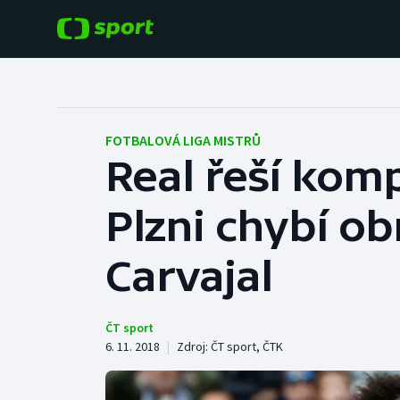
POPULÁRNÍ
DALŠÍ SPORTY
Fotbal
Americký fotbal
FOTBALOVÁ LIGA MISTRŮ
Real řeší komp
Hokej
Baseball a softbal
Plzni chybí ob
Tenis
Basketbal
Atletika
Carvajal
Biatlon
Cyklistika
Boby a skeleton
ČT sport
6. 11. 2018
|
Zdroj:
ČT sport
,
ČTK
Box