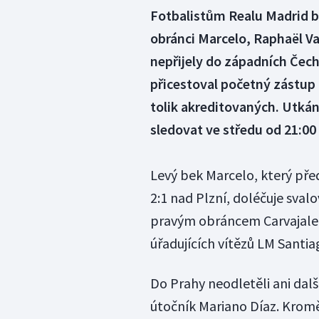
Fotbalistům Realu Madrid b
obránci Marcelo, Raphaël Va
nepřijely do západních Čec
přicestoval početný zástup n
tolik akreditovaných. Utkán
sledovat ve středu od 21:0
Levý bek Marcelo, který př
2:1 nad Plzní, doléčuje sva
pravým obráncem Carvajalem 
úřadujících vítězů LM Santia
Do Prahy neodletěli ani dalš
útočník Mariano Díaz. Kromě 