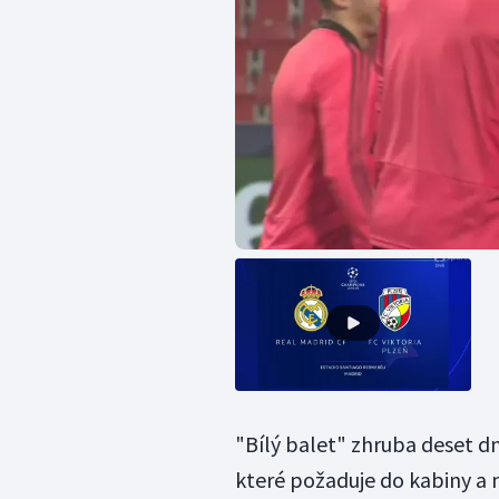
"Bílý balet" zhruba deset 
které požaduje do kabiny a n