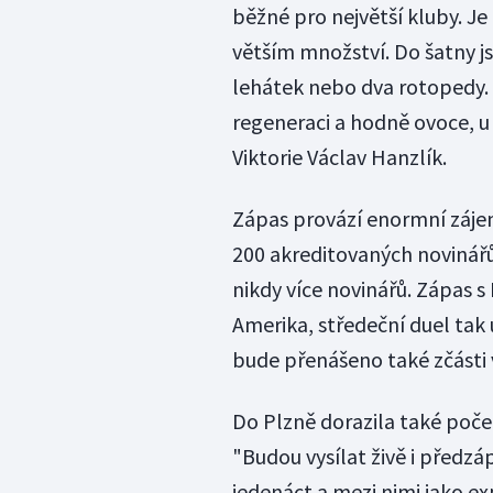
běžné pro největší kluby. Je
větším množství. Do šatny j
lehátek nebo dva rotopedy.
regeneraci a hodně ovoce, u 
Viktorie Václav Hanzlík.
Zápas provází enormní zájem
200 akreditovaných novinářů
nikdy více novinářů. Zápas s
Amerika, středeční duel tak u
bude přenášeno také zčásti v
Do Plzně dorazila také poče
"Budou vysílat živě i předzá
jedenáct a mezi nimi jako ex