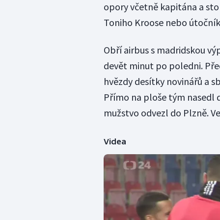
opory včetně kapitána a sto
Toniho Kroose nebo útočník
Obří airbus s madridskou vý
devět minut po poledni. Pře
hvězdy desítky novinářů a s
Přímo na ploše tým nasedl 
mužstvo odvezl do Plzně. Ve
Videa