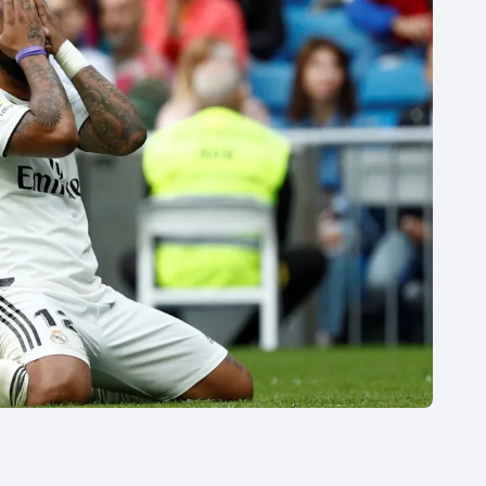
Moderní pětiboj
Triatlon
Motorsport
Veslování
Olympijské hry
Vodní slalom
Parasport
Volejbal
Plavání
Ostatní
Plážový volejbal