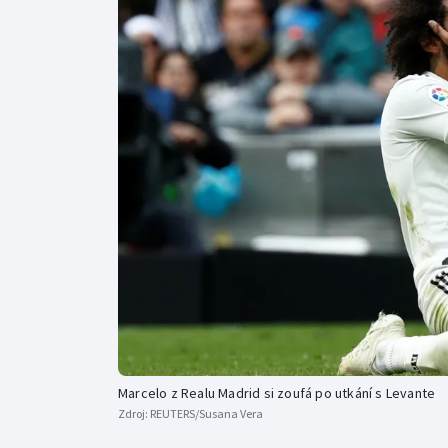
Curling
Dostihy
Florbal
Futsal
Golf
Gymnastika
Marcelo z Realu Madrid si zoufá po utkání s Levante
Zdroj:
REUTERS/Susana Vera