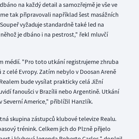
 dbáno na každý detail a samozřejmě je vše ve
sme tak připravovali například šest masážních
 Soupeř vyžaduje standardně také led na
něhož je dbáno i na pestrost," řekl mluvčí
 médií. "Pro toto utkání registrujeme zhruba
 z celé Evropy. Zatím nebylo v Doosan Areně
 Realem bude vysílat prakticky celá Jižní
vidí fanoušci v Brazílii nebo Argentině. Utkání
 Severní Americe," přiblížil Hanzlík.
tná skupina zástupců klubové televize Realu.
pasový trénink. Celkem jich do Plzně přijelo
pert i klubová legenda Roberto Carlos," doplnil