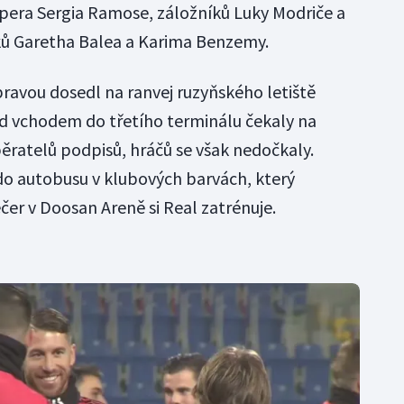
pera Sergia Ramose, záložníků Luky Modriče a
ů Garetha Balea a Karima Benzemy.
pravou dosedl na ranvej ruzyňského letiště
d vchodem do třetího terminálu čekaly na
běratelů podpisů, hráčů se však nedočkaly.
do autobusu v klubových barvách, který
čer v Doosan Areně si Real zatrénuje.