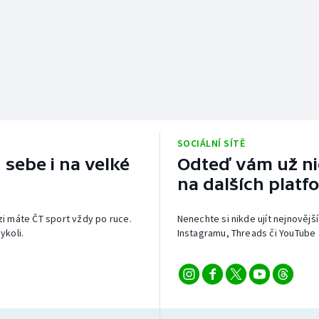
SOCIÁLNÍ SÍTĚ
 sebe i na velké
Odteď vám už nic
na dalších platf
izi máte ČT sport vždy po ruce.
Nenechte si nikde ujít nejnovější
ykoli.
Instagramu, Threads či YouTube 