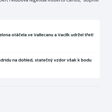
elona otáčela ve Vallecanu a Vaclík udržel třetí
dridu na dohled, statečný vzdor však k bodu