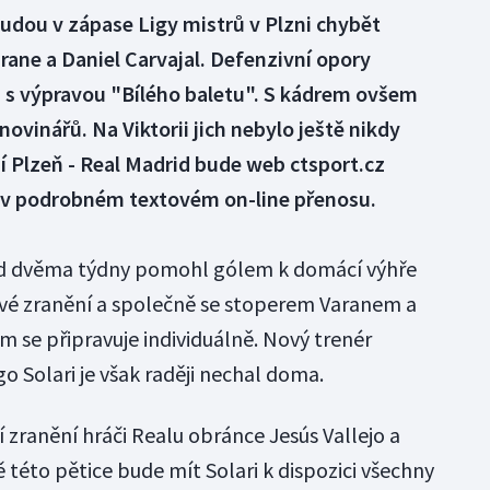
udou v zápase Ligy mistrů v Plzni chybět
rane a Daniel Carvajal. Defenzivní opory
h s výpravou "Bílého baletu". S kádrem ovšem
ovinářů. Na Viktorii jich nebylo ještě nikdy
í Plzeň - Real Madrid bude web ctsport.cz
0 v podrobném textovém on-line přenosu.
ed dvěma týdny pomohl gólem k domácí výhře
lové zranění a společně se stoperem Varanem a
se připravuje individuálně. Nový trenér
go Solari je však raději nechal doma.
í zranění hráči Realu obránce Jesús Vallejo a
této pětice bude mít Solari k dispozici všechny