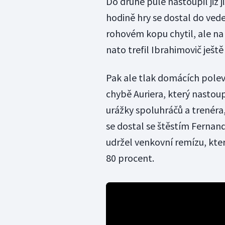
Do druhé půle nastoupil již 
hodině hry se dostal do vede
rohovém kopu chytil, ale na 
nato trefil Ibrahimovič ještě
Pak ale tlak domácích polevi
chybě Auriera, který nastoup
urážky spoluhráčů a trenéra
se dostal se štěstím Fernand
udržel venkovní remízu, kte
80 procent.