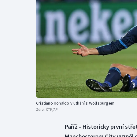
Curling
Dostihy
Florbal
Futsal
Golf
Gymnastika
Cristiano Ronaldo v utkání s Wolfsburgem
Zdroj:
ČTK/AP
Paříž - Historicky první stř
Manchesterem City vyzněl do