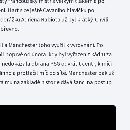
jistý francouzský mistr s velkým tlakem a po
ní. Hart sice ještě Cavaniho hlavičku po
dorážku Adriena Rabiota už byl krátký. Chvíli
 břevno.
l a Manchester toho využil k vyrovnání. Po
il poprvé od února, kdy byl vyřazen z kádru za
, nedokázala obrana PSG odvrátit centr, k míči
inho a protlačil míč do sítě. Manchester pak už
rá mu na základě historie dává šanci na postup