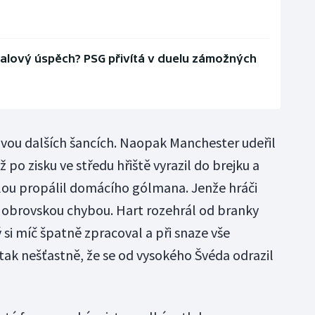
alový úspěch? PSG přivítá v duelu zámožných
dvou dalších šancích. Naopak Manchester udeřil
ž po zisku ve středu hřiště vyrazil do brejku a
lou propálil domácího gólmana. Jenže hráči
í obrovskou chybou. Hart rozehrál od branky
si míč špatně zpracoval a při snaze vše
 tak nešťastně, že se od vysokého Švéda odrazil