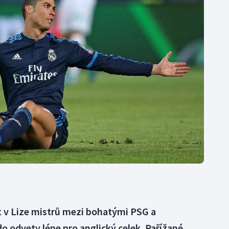
Moderní pětiboj
Triatlon
Motorsport
Veslování
Olympijské hry
Vodní slalom
Parasport
Volejbal
Plavání
Ostatní
Plážový volejbal
et v Lize mistrů mezi bohatými PSG a
 odvety lépe pro anglický celek. Pařížané