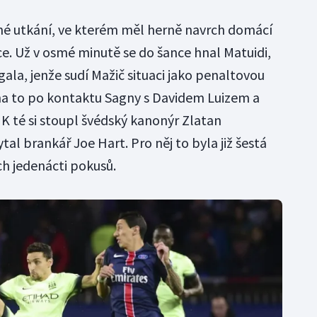
čné utkání, ve kterém měl herně navrch domácí
vce. Už v osmé minutě se do šance hnal Matuidi,
ala, jenže sudí Mažič situaci jako penaltovou
i na to po kontaktu Sagny s Davidem Luizem a
K té si stoupl švédský kanonýr Zlatan
tal brankář Joe Hart. Pro něj to byla již šestá
h jedenácti pokusů.