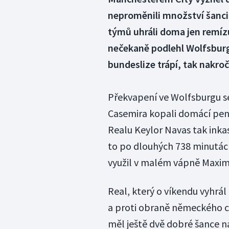
neproměnili množství šanci 
týmů uhráli doma jen remízu
nečekaně podlehl Wolfsburgu
bundeslize trápí, tak nakroč
Překvapení ve Wolfsburgu se 
Casemira kopali domácí pen
Realu Keylor Navas tak inka
to po dlouhých 738 minutách.
využil v malém vápně Maximil
Real, který o víkendu vyhrál
a proti obraně německého c
měl ještě dvě dobré šance na 