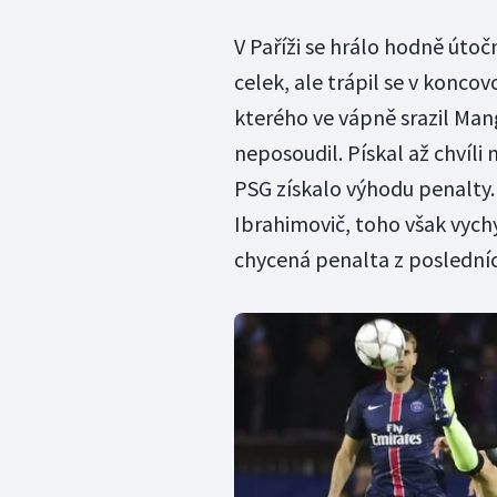
V Paříži se hrálo hodně úto
celek, ale trápil se v konco
kterého ve vápně srazil Mang
neposoudil. Pískal až chvíl
PSG získalo výhodu penalty. 
Ibrahimovič, toho však vychy
chycená penalta z posledníc