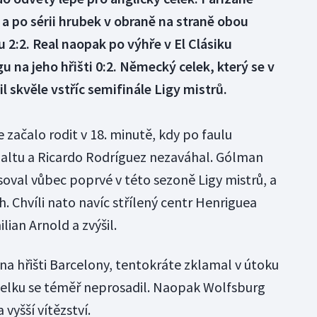
a po sérii hrubek v obraně na straně obou
 2:2. Real naopak po výhře v El Clásiku
 na jeho hřišti 0:2. Německý celek, který se v
il skvěle vstříc semifinále Ligy mistrů.
začalo rodit v 18. minutě, kdy po faulu
altu a Ricardo Rodríguez nezaváhal. Gólman
soval vůbec poprvé v této sezoně Ligy mistrů, a
 Chvíli nato navíc střílený centr Henriguea
ian Arnold a zvýšil.
 na hřišti Barcelony, tentokráte zklamal v útoku
elku se téměř neprosadil. Naopak Wolfsburg
vyšší vítězství.