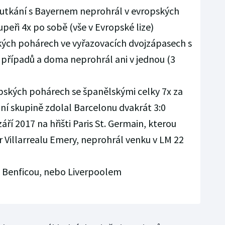
o utkání s Bayernem neprohrál v evropských
eři 4x po sobě (vše v Evropské lize)
ských pohárech ve vyřazovacích dvojzápasech s
 případů a doma neprohrál ani v jednou (3
pských pohárech se španělskými celky 7x za
ní skupině zdolal Barcelonu dvakrát 3:0
áří 2017 na hřišti Paris St. Germain, kterou
 Villarrealu Emery, neprohrál venku v LM 22
 s Benficou, nebo Liverpoolem