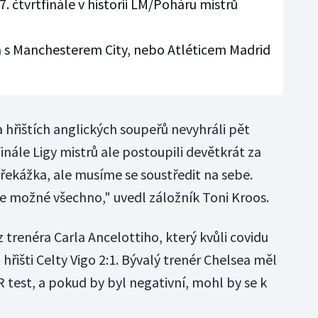
7. čtvrtfinále v historii LM/Poháru mistrů
ká s Manchesterem City, nebo Atléticem Madrid
 hřištích anglických soupeřů nevyhráli pět
inále Ligy mistrů ale postoupili devětkrát za
 překážka, ale musíme se soustředit na sebe.
e možné všechno," uvedl záložník Toni Kroos.
trenéra Carla Ancelottiho, který kvůli covidu
hřišti Celty Vigo 2:1. Bývalý trenér Chelsea měl
 test, a pokud by byl negativní, mohl by se k