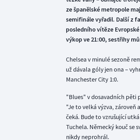
ze španělské metropole mají
semifinále vyřadil. Další z 
posledního vítěze Evropské 
výkop ve 21:00, sestřihy mů
Chelsea v minulé sezoně rem
už dávala góly jen ona – vyh
Manchester City 1:0.
"Blues" v dosavadních pěti 
"Je to velká výzva, zároveň 
čeká. Bude to vzrušující ut
Tuchela. Německý kouč se sv
nikdy neprohrál.