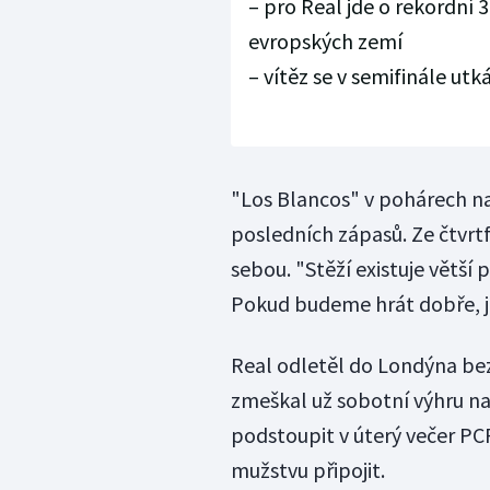
– pro Real jde o rekordní 3
evropských zemí
– vítěz se v semifinále ut
"Los Blancos" v pohárech na
posledních zápasů. Ze čtvrtf
sebou. "Stěží existuje větší
Pokud budeme hrát dobře, j
Real odletěl do Londýna bez 
zmeškal už sobotní výhru na 
podstoupit v úterý večer PCR
mužstvu připojit.