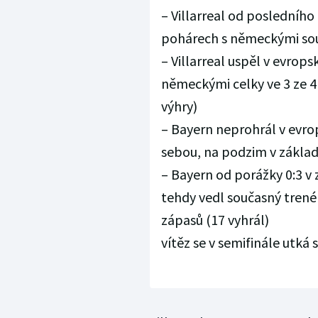
– Villarreal od posledníh
pohárech s německými soup
– Villarreal uspěl v evrop
německými celky ve 3 ze 4
výhry)
– Bayern neprohrál v evro
sebou, na podzim v základ
– Bayern od porážky 0:3 v z
tehdy vedl současný trenér
zápasů (17 vyhrál)
vítěz se v semifinále utká