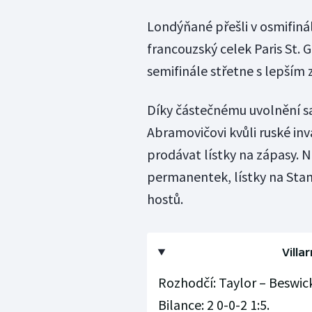
Londýňané přešli v osmifinále
francouzský celek Paris St. 
semifinále střetne s lepším 
Díky částečnému uvolnění sa
Abramovičovi kvůli ruské in
prodávat lístky na zápasy. 
permanentek, lístky na Stam
hostů.
Villa
Rozhodčí: Taylor – Beswick,
Bilance: 2 0-0-2 1:5.