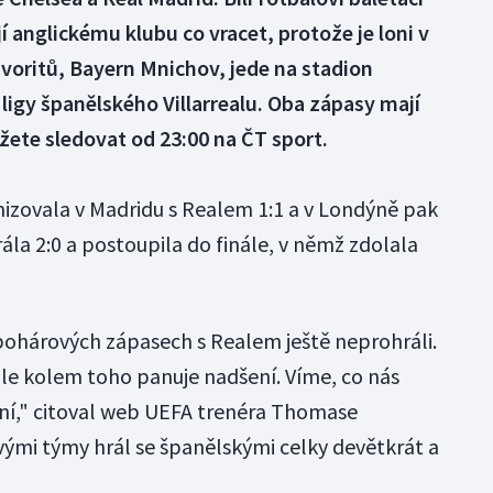
 anglickému klubu co vracet, protože je loni v
favoritů, Bayern Mnichov, jede na stadion
ligy španělského Villarrealu. Oba zápasy mají
žete sledovat od 23:00 na ČT sport.
izovala v Madridu s Realem 1:1 a v Londýně pak
rála 2:0 a postoupila do finále, v němž zdolala
pohárových zápasech s Realem ještě neprohráli.
ale kolem toho panuje nadšení. Víme, co nás
kání," citoval web UEFA trenéra Thomase
ými týmy hrál se španělskými celky devětkrát a