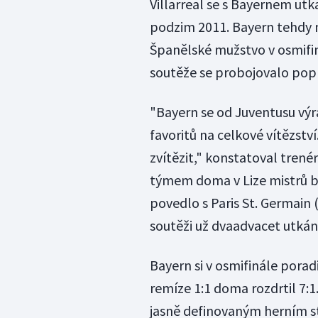
Villarreal se s Bayernem utk
podzim 2011. Bayern tehdy n
Španělské mužstvo v osmifin
soutěže se probojovalo popr
"Bayern se od Juventusu výra
favoritů na celkové vítězství
zvítězit," konstatoval trené
týmem doma v Lize mistrů ba
povedlo s Paris St. Germain 
soutěži už dvaadvacet utkán
Bayern si v osmifinále porad
remíze 1:1 doma rozdrtil 7:1
jasně definovaným herním st