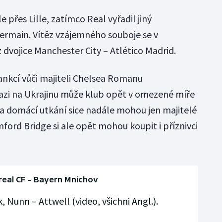
 přes Lille, zatímco Real vyřadil jiný
Germain. Vítěz vzájemného souboje se v
z dvojice Manchester City – Atlético Madrid.
nkcí vůči majiteli Chelsea Romanu
vazi na Ukrajinu může klub opět v omezené míře
Na domácí utkání sice nadále mohou jen majitelé
ford Bridge si ale opět mohou koupit i příznivci
rreal CF – Bayern Mnichov
 Nunn – Attwell (video, všichni Angl.).