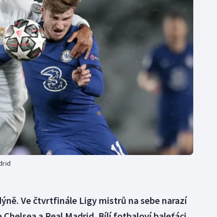
Moderní pětiboj
Triatlon
Motorsport
Veslování
Olympijské hry
Vodní slalom
Parasport
Volejbal
Plavání
Ostatní
Plážový volejbal
drid
ýně. Ve čtvrtfinále Ligy mistrů na sebe narazí
 Chelsea a Real Madrid. Bílí fotbaloví baleťáci