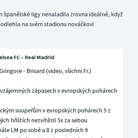
m španělské ligy nenaladila zrovna ideálně, když
podlehla na svém stadionu nováčkovi
elsea FC – Real Madrid
ringore - Brisard (video, všichni Fr.)
5 vzájemných zápasech v evropských pohárech
lickým soupeřům v evropských pohárech 5 z
jich hřištích nezvítězil 5x za sebou
inále LM po sobě a 8 z posledních 9