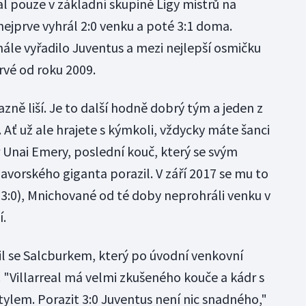
al pouze v základní skupině Ligy mistrů na
ejprve vyhrál 2:0 venku a poté 3:1 doma.
ále vyřadilo Juventus a mezi nejlepší osmičku
vé od roku 2009.
zně liší. Je to další hodně dobrý tým a jeden z
. Ať už ale hrajete s kýmkoli, vždycky máte šanci
r Unai Emery, poslední kouč, který se svým
vorského giganta porazil. V září 2017 se mu to
(3:0), Mnichované od té doby neprohráli venku v
í.
il se Salcburkem, který po úvodní venkovní
. "Villarreal má velmi zkušeného kouče a kádr s
ylem. Porazit 3:0 Juventus není nic snadného,"