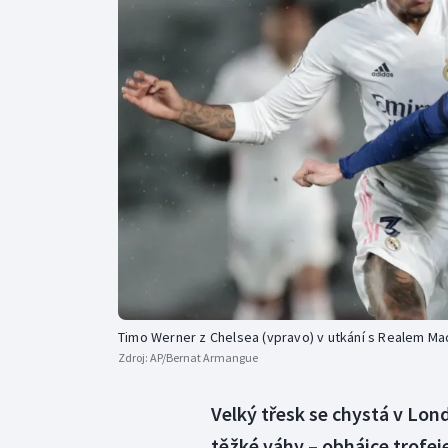
Curling
Dostihy
Florbal
Futsal
Golf
Gymnastika
Timo Werner z Chelsea (vpravo) v utkání s Realem Ma
Zdroj:
AP/Bernat Armangue
Velký třesk se chystá v Lond
těžké váhy – obhájce trofeje