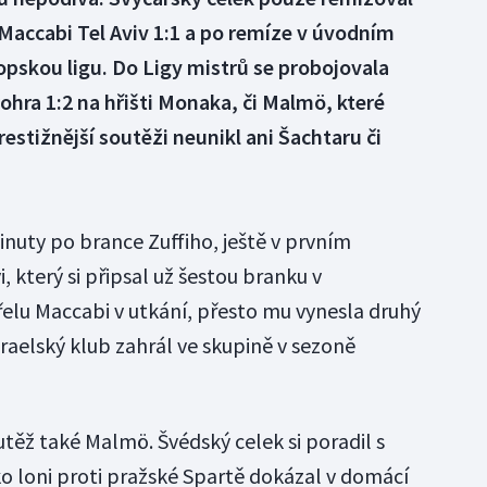
 Maccabi Tel Aviv 1:1 a po remíze v úvodním
ropskou ligu. Do Ligy mistrů se probojovala
 prohra 1:2 na hřišti Monaka, či Malmö, které
restižnější soutěži neunikl ani Šachtaru či
minuty po brance Zuffiho, ještě v prvním
, který si připsal už šestou branku v
řelu Maccabi v utkání, přesto mu vynesla druhý
izraelský klub zahrál ve skupině v sezoně
utěž také Malmö. Švédský celek si poradil s
ko loni proti pražské Spartě dokázal v domácí