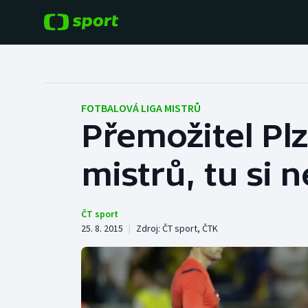
POPULÁRNÍ
DALŠÍ SPORTY
Fotbal
Americký fotbal
FOTBALOVÁ LIGA MISTRŮ
Přemožitel Plz
Hokej
Baseball a softbal
mistrů, tu si n
Tenis
Basketbal
Atletika
Biatlon
ČT sport
25. 8. 2015
|
Zdroj:
ČT sport
,
ČTK
Cyklistika
Boby a skeleton
Box