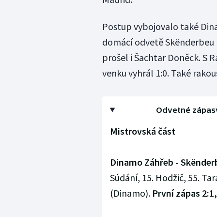
Postup vybojovalo také Dina
domácí odvetě Skënderbeu Ko
prošel i Šachtar Doněck. S 
venku vyhrál 1:0. Také rakou
Odvetné zápasy 
Mistrovská část
Dinamo Záhřeb - Skënderbe
Súdání, 15. Hodžič, 55. Tar
(Dinamo).
První zápas 2:1