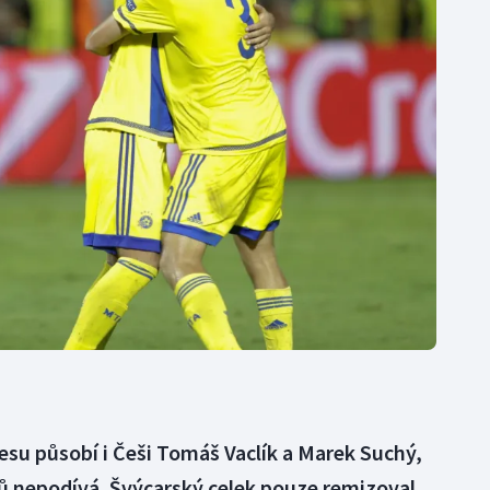
Moderní pětiboj
Triatlon
Motorsport
Veslování
Olympijské hry
Vodní slalom
Parasport
Volejbal
Plavání
Ostatní
Plážový volejbal
 dresu působí i Češi Tomáš Vaclík a Marek Suchý,
rů nepodívá. Švýcarský celek pouze remizoval