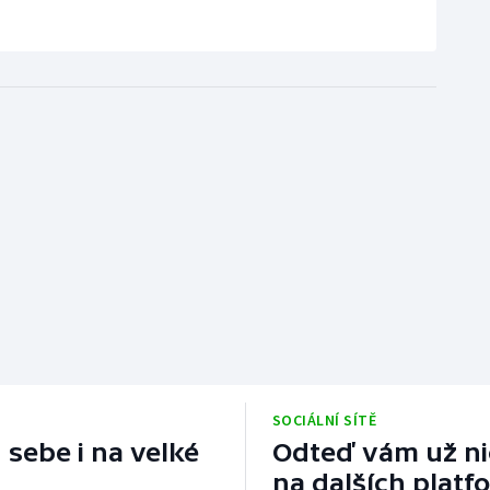
SOCIÁLNÍ SÍTĚ
 sebe i na velké
Odteď vám už nic
na dalších platf