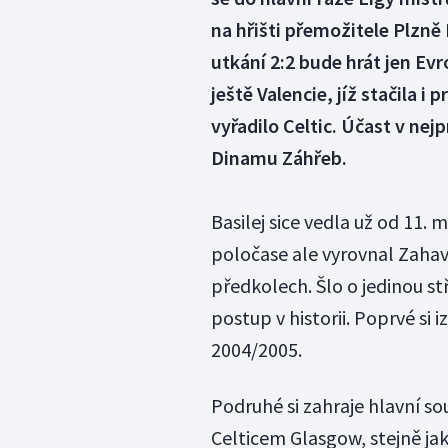
na hřišti přemožitele Plzně
utkání 2:2 bude hrát jen Ev
ještě Valencie, jíž stačila i
vyřadilo Celtic. Účast v nejp
Dinamu Záhřeb.
Basilej sice vedla už od 11. 
poločase ale vyrovnal Zahavi
předkolech. Šlo o jedinou st
postup v historii. Poprvé si 
2004/2005.
Podruhé si zahraje hlavní so
Celticem Glasgow, stejně ja