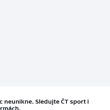
 neunikne. Sledujte ČT sport i
ormách.