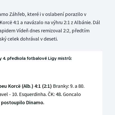
mo Záhřeb, které i v oslabení porazilo v
rcë 4:1 a navázalo na výhru 2:1 z Albánie. Dál
Rapidem Vídeň dnes remizoval 2:2, předtím
ský celek dohrával v deseti.
4. předkola fotbalové Ligy mistrů:
u Korcë (Alb.) 4:1 (2:1)
Branky: 9. a 80.
avel - 10. Esquerdinha. ČK: 48. Goncalo
, postoupilo Dinamo.