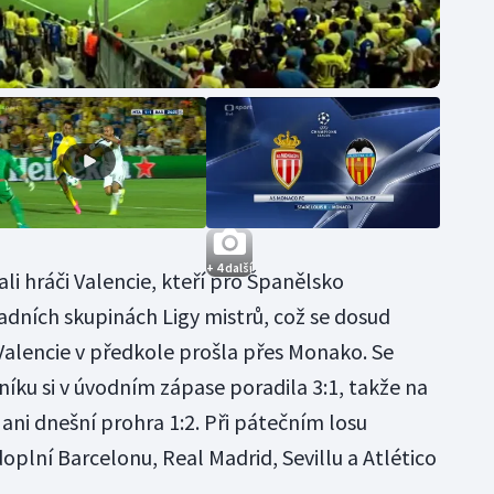
+ 4 další
ali hráči Valencie, kteří pro Španělsko
adních skupinách Ligy mistrů, což se dosud
Valencie v předkole prošla přes Monako. Se
níku si v úvodním zápase poradila 3:1, takže na
ani dnešní prohra 1:2. Při pátečním losu
oplní Barcelonu, Real Madrid, Sevillu a Atlético