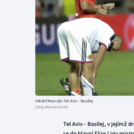
Curling
Dostihy
Florbal
Futsal
Golf
Gymnastika
Utkání Maccabi Tel Aviv - Basilej
Zdroj:
AP/Ariel Schalit
Tel Aviv - Basilej, v jejímž
se do hlavní fáze Ligy mist