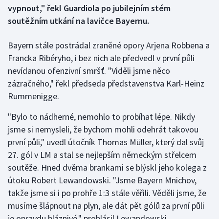
vypnout," řekl Guardiola po jubilejním stém
soutěžním utkání na lavičce Bayernu.
Gymnastika
Bayern stále postrádal zraněné opory Arjena Robbena a
Házená
Francka Ribéryho, i bez nich ale předvedl v první půli
Jezdectví
nevídanou ofenzivní smršť. "Viděli jsme něco
zázračného," řekl předseda představenstva Karl-Heinz
Judo
Rummenigge.
"Bylo to nádherné, nemohlo to probíhat lépe. Nikdy
Krasobruslení
jsme si nemysleli, že bychom mohli odehrát takovou
Lezení
první půli," uvedl útočník Thomas Müller, který dal svůj
27. gól v LM a stal se nejlepším německým střelcem
Lyže a snowboard
soutěže. Hned dvěma brankami se blýskl jeho kolega z
útoku Robert Lewandowski. "Jsme Bayern Mnichov,
Moderní pětiboj
takže jsme si i po prohře 1:3 stále věřili. Věděli jsme, že
musíme šlápnout na plyn, ale dát pět gólů za první půli
Motorsport
je opravdu bláznivé," prohlásil Lewandowski.