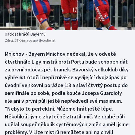
Baseball a softbal
Soutěže
Basketbal
Historické návraty
Biatlon
Aplikace ČT sport
Radost hráčů Bayernu
Zdroj:
ČTK/imago sportfotodienst
Boby a skeleton
AZ kvíz
Mnichov - Bayern Mnichov nečekal, že v odvetě
čtvrtfinále Ligy mistrů proti Portu bude schopen dát
Box
za první poločas pět branek. Bavorský velkoklub díky
Curling
výhře 6:1 otočil nepříznivě se vyvíjející dvojzápas po
úvodní venkovní porážce 1:3 a slaví čtvrtý postup do
Dostihy
semifinále po sobě, podle kouče Josepa Guardioly
ale ani v první půli ještě nepředvedl své maximum.
Florbal
"Nebylo to perfektní. Můžeme hrát ještě lépe.
Několikrát jsme zbytečně ztratili míč. Ve druhé půli
Futsal
udělal soupeř několik systémových změn a měli jsme
problémy. V Lize mistrů nemůžete ani na chvíli
Golf