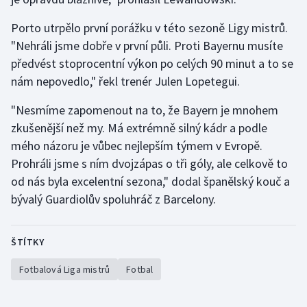
Olympijské hry
Porto utrpělo první porážku v této sezoně Ligy mistrů.
"Nehráli jsme dobře v první půli. Proti Bayernu musíte
Parasport
předvést stoprocentní výkon po celých 90 minut a to se
nám nepovedlo," řekl trenér Julen Lopetegui.
Plavání
"Nesmíme zapomenout na to, že Bayern je mnohem
Plážový volejbal
zkušenější než my. Má extrémně silný kádr a podle
mého názoru je vůbec nejlepším týmem v Evropě.
Ragby
Prohráli jsme s ním dvojzápas o tři góly, ale celkově to
od nás byla excelentní sezona," dodal španělský kouč a
Rychlobruslení
bývalý Guardiolův spoluhráč z Barcelony.
Rychlostní kanoistika
ŠTÍTKY
Short track
Fotbalová Liga mistrů
Fotbal
Sportovní střelba