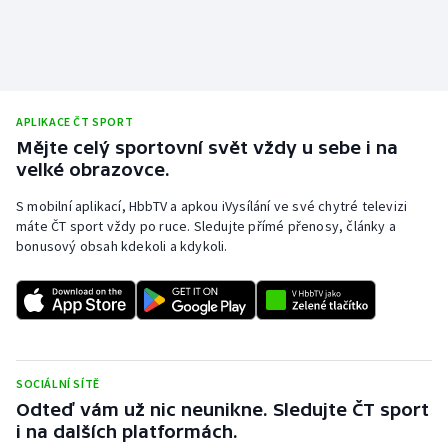
Stolní tenis
Triatlon
Veslování
APLIKACE ČT SPORT
Mějte celý sportovní svět vždy u sebe i na
Vodní slalom
velké obrazovce.
Volejbal
S mobilní aplikací, HbbTV a apkou iVysílání ve své chytré televizi
máte ČT sport vždy po ruce. Sledujte přímé přenosy, články a
bonusový obsah kdekoli a kdykoli.
Ostatní
SOCIÁLNÍ SÍTĚ
Odteď vám už nic neunikne. Sledujte ČT sport
i na dalších platformách.