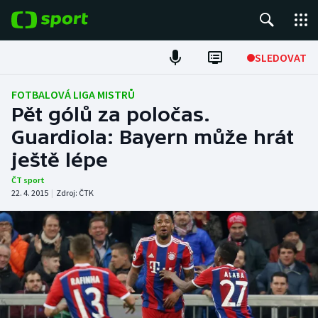
POPULÁRNÍ
SLEDOVAT
Fotbal
FOTBALOVÁ LIGA MISTRŮ
Pět gólů za poločas.
Hokej
Guardiola: Bayern může hrát
ještě lépe
Tenis
ČT sport
Atletika
22. 4. 2015
|
Zdroj:
ČTK
Cyklistika
DALŠÍ SPORTY
Americký fotbal
NEPŘEHLÉDNĚTE