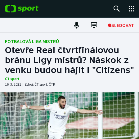
POPULÁRNÍ
SLEDOVAT
Fotbal
FOTBALOVÁ LIGA MISTRŮ
Otevře Real čtvrtfinálovou
Hokej
bránu Ligy mistrů? Náskok z
venku budou hájit i "Citizens"
Tenis
ČT sport
Atletika
16. 3. 2021
|
Zdroj:
ČT sport
,
ČTK
Cyklistika
DALŠÍ SPORTY
Americký fotbal
NEPŘEHLÉDNĚTE