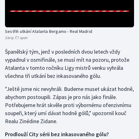
Olympijské hry
Parasport
Sestřih utkání Atalanta Bergamo - Real Madrid
Zdroj:
ČT sport
Plavání
Španělský tým, jenž v posledních dvou letech vždy
Plážový volejbal
vypadnul v osmifinále, se musí mít na pozoru, protože
Atalanta v tomto ročníku Ligy mistrů venku vyhrála
Ragby
všechna tři utkání bez inkasovaného gólu.
Rychlobruslení
"Ještě jsme nic nevyhráli. Budeme muset ukázat hodně,
abychom postoupili. Zápas je pro nás jako finále.
Rychlostní kanoistika
Potřebujeme hrát skvěle proti výbornému ofenzivnímu
soupeři, který umí dávat hodně gólů," upozornil kouč
Short track
Realu Zinédine Zidane.
Sportovní střelba
Prodlouží City sérii bez inkasovaného gólu?