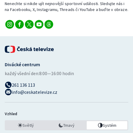
Nenechte si nikde ujít nejnovější sportovní události. Sledujte nás i
na Facebooku, X, Instagramu, Threads či YouTube a buďte v obraze.
Divácké centrum
každý všední den:
8:00—16:00 hodin
261 136 113
info@ceskatelevize.cz
Vzhled
Světlý
Tmavý
Systém