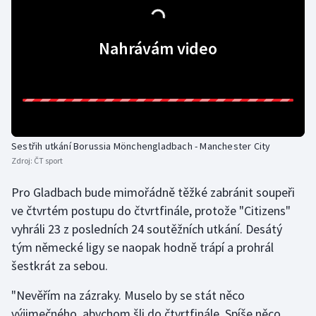
Nahrávám video
Sestřih utkání Borussia Mönchengladbach - Manchester City
Zdroj:
ČT sport
Pro Gladbach bude mimořádně těžké zabránit soupeři
ve čtvrtém postupu do čtvrtfinále, protože "Citizens"
vyhráli 23 z posledních 24 soutěžních utkání. Desátý
tým německé ligy se naopak hodně trápí a prohrál
šestkrát za sebou.
"Nevěřím na zázraky. Muselo by se stát něco
výjimečného, abychom šli do čtvrtfinále. Spíše něco