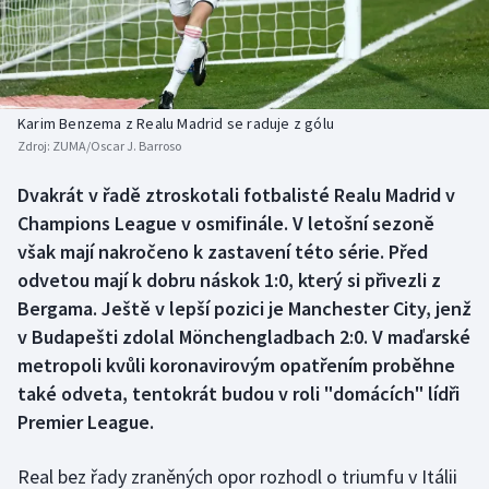
Baseball a softbal
Soutěže
Basketbal
Historické návraty
Biatlon
Aplikace ČT sport
Karim Benzema z Realu Madrid se raduje z gólu
Zdroj:
ZUMA/Oscar J. Barroso
Boby a skeleton
AZ kvíz
Dvakrát v řadě ztroskotali fotbalisté Realu Madrid v
Champions League v osmifinále. V letošní sezoně
Box
však mají nakročeno k zastavení této série. Před
Curling
odvetou mají k dobru náskok 1:0, který si přivezli z
Bergama. Ještě v lepší pozici je Manchester City, jenž
Dostihy
v Budapešti zdolal Mönchengladbach 2:0. V maďarské
metropoli kvůli koronavirovým opatřením proběhne
Florbal
také odveta, tentokrát budou v roli "domácích" lídři
Premier League.
Futsal
Real bez řady zraněných opor rozhodl o triumfu v Itálii
Golf