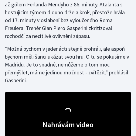
až gólem Ferlanda Mendyho z 86. minuty. Atalanta s
hostujícím týmem dlouho držela krok, přestože hrála
Gymnastika
od 17. minuty v oslabení bez vyloučeného Rema
Freulera. Trenér Gian Piero Gasperini zkritizoval
Házená
rozhodčí za necitlivé ovlivnění zápasu.
Jezdectví
"Možná bychom v jedenácti stejně prohráli, ale aspoň
bychom měli šanci ukázat svou hru. O tu se pokusíme v
Judo
Madridu. Je to snadné, nemůžeme o tom moc
přemýšlet, máme jedinou možnost - zvítězit," prohlásil
Krasobruslení
Gasperini.
Lezení
Lyže a snowboard
Moderní pětiboj
Nahrávám video
Motorsport