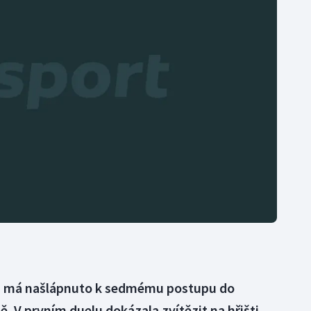
Moderní pětiboj
Triatlon
Motorsport
Veslování
Olympijské hry
Vodní slalom
Parasport
Volejbal
Plavání
Ostatní
Plážový volejbal
na má našlápnuto k sedmému postupu do
dě. V prvním duelu dokázala zvítězit na hřišti