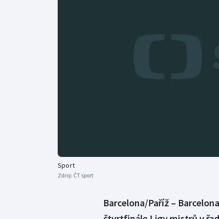
Curling
Dostihy
Florbal
Futsal
Golf
Gymnastika
Sport
Zdroj:
ČT sport
Barcelona/Paříž – Barcelo
čtvrtfinále Ligy mistrů v řa