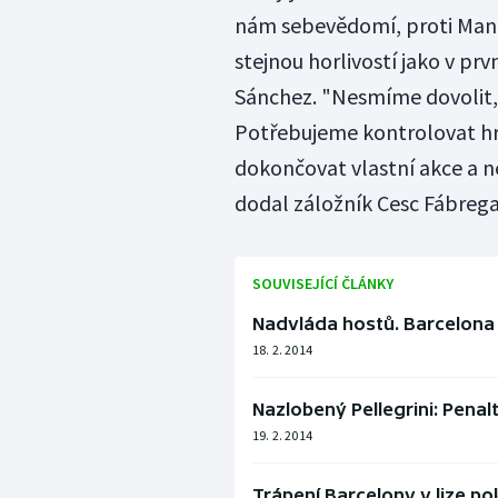
nám sebevědomí, proti Manch
stejnou horlivostí jako v pr
Sánchez. "Nesmíme dovolit, 
Potřebujeme kontrolovat hru,
dokončovat vlastní akce a n
dodal záložník Cesc Fábrega
SOUVISEJÍCÍ ČLÁNKY
Nadvláda hostů. Barcelona i
18. 2. 2014
Nazlobený Pellegrini: Penal
19. 2. 2014
Trápení Barcelony v lize po