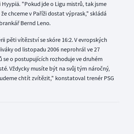
 Hyypiä. "Pokud jde o Ligu mistrů, tak jsme
že chceme v Paříži dostat výprask," skládá
brankář Bernd Leno.
i pěti vítězství se skóre 16:2. V evropských
iváky od listopadu 2006 neprohrál ve 27
rů se o postupujících rozhoduje ve druhém
sté. Vždycky musíte být na svůj tým náročný,
udeme chtít zvítězit," konstatoval trenér PSG