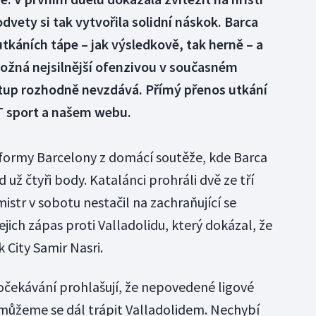
dvety si tak vytvořila solidní náskok. Barca
tkáních tápe – jak výsledkově, tak herně – a
možná nejsilnější ofenzivou v současném
tup rozhodně nevzdává. Přímý přenos utkání
ČT sport a našem webu.
é formy Barcelony z domácí soutěže, kde Barca
 už čtyři body. Katalánci prohráli dvě ze tří
istr v sobotu nestačil na zachraňující se
jejich zápas proti Valladolidu, který dokázal, že
ík City Samir Nasri.
očekávání prohlašují, že nepovedené ligové
Nemůžeme se dál trápit Valladolidem. Nechybí