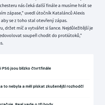
esteru nás čeká další finále a musíme hrát se
vním zápase," uvedl útočník Katalánců Alexis
aby se z toho stal otevřený zápas.
 držet míč a vytvářet si šance. Nejdůležitější je
edovolovat soupeři chodit do protiútoků,"
s.
 PSG jsou blízko čtvrtfinále
ta to nebyla a měl pískat zkušenější rozhodčí
kračuje, Real vede o tři body