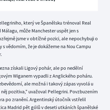
llegriniho, který ve Španělsku trénoval Real
ed Málagu, může Manchester uspět jen s
ejmě jsme v obtížné pozici, ale nepochybuji o
ny s vědomím, že je dokážeme na Nou Campu
.
řezna získali Ligový pohár, ale po nedělní
igovým Wiganem vypadli z Anglického poháru.
sebevědomí, ale možná i takový zápas vyvolá u
něj pozitiva," uvažoval Pellegrini. Povzbuzením
ra po zranění. Argentinský útočník vstřelil
tica Madrid pět gólů v deseti utkáních španělské