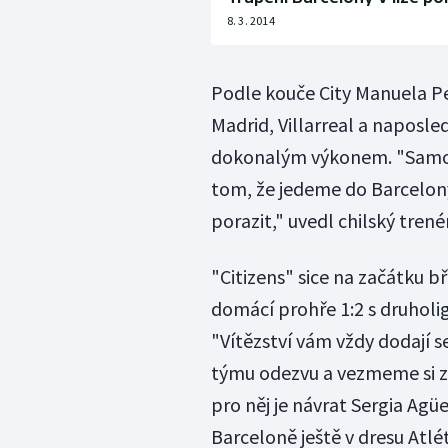
8. 3. 2014
Podle kouče City Manuela Pe
Madrid, Villarreal a naposl
dokonalým výkonem. "Samozř
tom, že jedeme do Barcelo
porazit," uvedl chilský trenér
"Citizens" sice na začátku b
domácí prohře 1:2 s druhol
"Vítězství vám vždy dodají 
týmu odezvu a vezmeme si z 
pro něj je návrat Sergia Agüe
Barceloně ještě v dresu Atlé