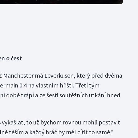
en o čest
než Manchester má Leverkusen, který před dvěma
ermain 0:4 na vlastním hřišti. Třetí tým
ní době trápí a ze šesti soutěžních utkání hned
vykašlat, to už bychom rovnou mohli postavit
dně těším a každý hráč by měl cítit to samé,"