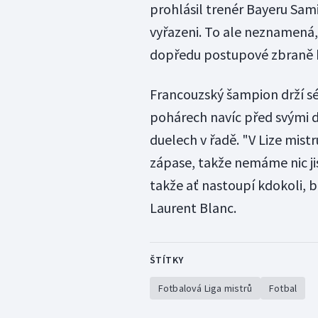
prohlásil trenér Bayeru Sami
vyřazeni. To ale neznamená, 
dopředu postupové zbraně 
Francouzský šampion drží séri
pohárech navíc před svými d
duelech v řadě. "V Lize mist
zápase, takže nemáme nic ji
takže ať nastoupí kdokoli, b
Laurent Blanc.
ŠTÍTKY
Fotbalová Liga mistrů
Fotbal