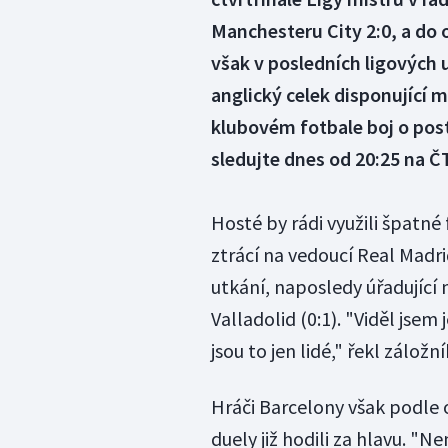
Manchesteru City 2:0, a do o
však v posledních ligových u
anglický celek disponující 
klubovém fotbale boj o pos
sledujte dnes od 20:25 na 
Hosté by rádi využili špatn
ztrácí na vedoucí Real Madrid
utkání, naposledy úřadující m
Valladolid (0:1). "Viděl jsem 
jsou to jen lidé," řekl záložn
Hráči Barcelony však podle 
duely již hodili za hlavu. "