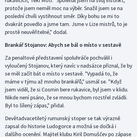
rukavicích," řekl Moti. "Spoléhal jsem na svůj instinkt,
protože jsem neměl moc na výběr. Snažil jsem se na
poslední chvíli vystihnout směr. Díky bohu se mi to
dvakrát povedlo a jsme tam. Jsme v Lize mistrů, to je
prostě neuvěřitelné," dodal.
Brankář Stojanov: Abych se bál o místo v sestavě
Za penaltové představení spoluhráče pochválil i
vyloučený Stojanov, který navíc v nadsázce přiznal, že by
se měl začít bát o místo v sestavě. "Vypadá to, že
máme v týmu až mnoho brankářů," usmál se. "Když
jsem viděl, že si Cosmin bere rukavice, byl jsem v klidu.
Nikde není psáno, že se mnou bychom rozstřel zvládli.
Byl to šílený zápas," přidal.
Devětadvacetiletý rumunský stoper se tak výrazně
zapsal do historie Ludogorce a možná se dočká i
dalšího ocenění. Majitel klubu Kiril Domuščev po zápase