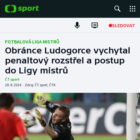
POPULÁRNÍ
SLEDOVAT
Fotbal
FOTBALOVÁ LIGA MISTRŮ
Obránce Ludogorce vychytal
Hokej
penaltový rozstřel a postup
do Ligy mistrů
Tenis
ČT sport
Atletika
28. 8. 2014
|
Zdroj:
ČT sport
,
ČTK
Cyklistika
DALŠÍ SPORTY
Americký fotbal
NEPŘEHLÉDNĚTE