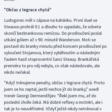
Olympijské hry
"Občas z legrace chytá"
Parasport
Ludogorec měl v zápase na kahánku. První duel se
Steauou prohrál 0:1 a dlouho to vypadalo, že odveta
Plavání
skončí bezbrankovou remízou. Do prodloužení poslal
utkání gólem až v 90. minutě Wanderson. Moti se
Plážový volejbal
postavil do branky minutu před koncem prodloužení po
vyloučení Stojanova, který vyběhnutím a následným
Ragby
faulem hasil stoprocentní šanci Steauy. Brankářská
premiéra to pro něj nebyla, co však následovalo, ale
Rychlobruslení
nikdo nečekal.
Rychlostní kanoistika
"Když trénujeme penalty, občas z legrace chytá. Proto
jsem se ho zeptal, jestli nechce jít do branky," uvedl
Short track
trenér Georgi Dermendžijev. "Řekl jsem mu, ať do
poslední chvíle čeká. Má dobré reflexy a instinkt, ale i
Sportovní střelba
tak je to neuvěřitelné. Vždyť ještě nikdy netrénoval v