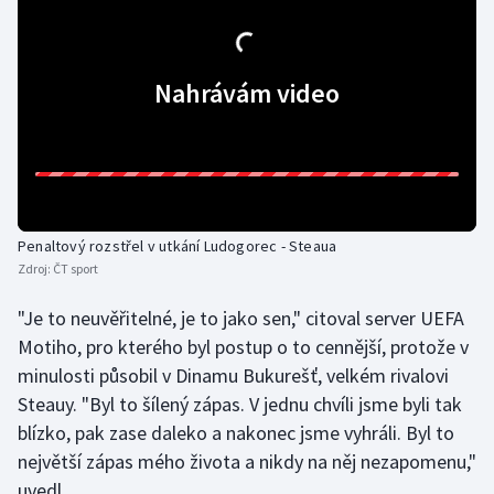
Gymnastika
Nahrávám video
Házená
Jezdectví
Judo
Penaltový rozstřel v utkání Ludogorec - Steaua
Krasobruslení
Zdroj:
ČT sport
Lezení
"Je to neuvěřitelné, je to jako sen," citoval server UEFA
Motiho, pro kterého byl postup o to cennější, protože v
Lyže a snowboard
minulosti působil v Dinamu Bukurešť, velkém rivalovi
Steauy. "Byl to šílený zápas. V jednu chvíli jsme byli tak
Moderní pětiboj
blízko, pak zase daleko a nakonec jsme vyhráli. Byl to
největší zápas mého života a nikdy na něj nezapomenu,"
Motorsport
uvedl.