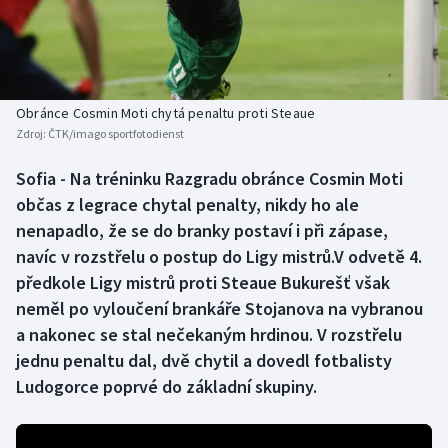
Baseball a softbal
Soutěže
Basketbal
Historické návraty
Biatlon
Aplikace ČT sport
Obránce Cosmin Moti chytá penaltu proti Steaue
Zdroj:
ČTK/imago sportfotodienst
Boby a skeleton
AZ kvíz
Sofia - Na tréninku Razgradu obránce Cosmin Moti
občas z legrace chytal penalty, nikdy ho ale
Box
nenapadlo, že se do branky postaví i při zápase,
Curling
navíc v rozstřelu o postup do Ligy mistrů.V odvetě 4.
předkole Ligy mistrů proti Steaue Bukurešť však
Dostihy
neměl po vyloučení brankáře Stojanova na vybranou
a nakonec se stal nečekaným hrdinou. V rozstřelu
Florbal
jednu penaltu dal, dvě chytil a dovedl fotbalisty
Ludogorce poprvé do základní skupiny.
Futsal
Golf