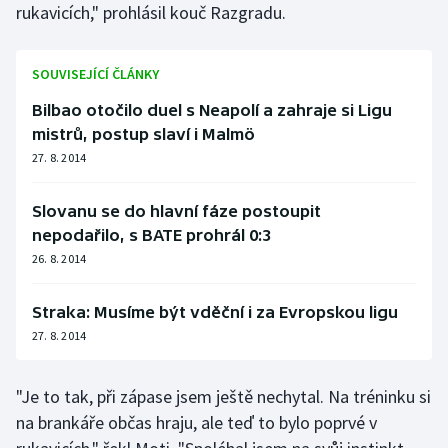
rukavicích," prohlásil kouč Razgradu.
Stolní tenis
Triatlon
SOUVISEJÍCÍ ČLÁNKY
Veslování
Bilbao otočilo duel s Neapolí a zahraje si Ligu
mistrů, postup slaví i Malmö
Vodní slalom
27. 8. 2014
Volejbal
Slovanu se do hlavní fáze postoupit
nepodařilo, s BATE prohrál 0:3
Ostatní
26. 8. 2014
Straka: Musíme být vděční i za Evropskou ligu
27. 8. 2014
"Je to tak, při zápase jsem ještě nechytal. Na tréninku si
na brankáře občas hraju, ale teď to bylo poprvé v