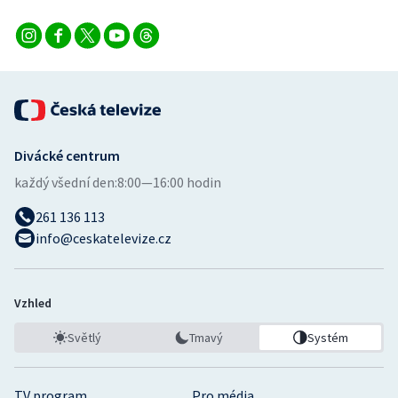
Divácké centrum
každý všední den:
8:00—16:00 hodin
261 136 113
info@ceskatelevize.cz
Vzhled
Světlý
Tmavý
Systém
TV program
Pro média