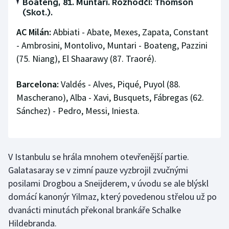
Boateng, 81. Muntari. Rozhodčí: Thomson
Stolní tenis
(Skot.).
AC Milán:
Abbiati - Abate, Mexes, Zapata, Constant
Triatlon
- Ambrosini, Montolivo, Muntari - Boateng, Pazzini
Veslování
(75. Niang), El Shaarawy (87. Traoré).
Vodní slalom
Barcelona:
Valdés - Alves, Piqué, Puyol (88.
Mascherano), Alba - Xavi, Busquets, Fábregas (62.
Volejbal
Sánchez) - Pedro, Messi, Iniesta.
Ostatní
V Istanbulu se hrála mnohem otevřenější partie.
Galatasaray se v zimní pauze vyzbrojil zvučnými
posilami Drogbou a Sneijderem, v úvodu se ale blýskl
domácí kanonýr Yilmaz, který povedenou střelou už po
dvanácti minutách překonal brankáře Schalke
Hildebranda.