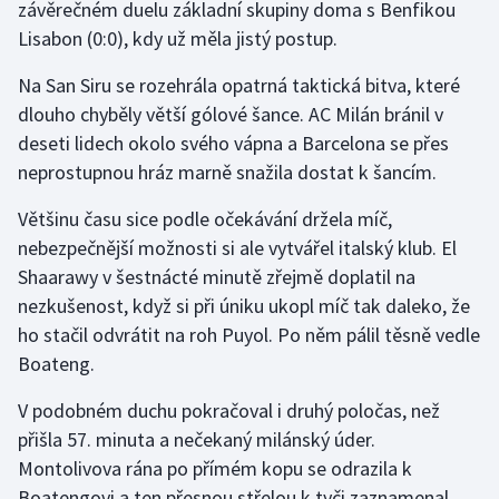
závěrečném duelu základní skupiny doma s Benfikou
Lisabon (0:0), kdy už měla jistý postup.
Gymnastika
Na San Siru se rozehrála opatrná taktická bitva, které
Házená
dlouho chyběly větší gólové šance. AC Milán bránil v
deseti lidech okolo svého vápna a Barcelona se přes
Jezdectví
neprostupnou hráz marně snažila dostat k šancím.
Judo
Většinu času sice podle očekávání držela míč,
nebezpečnější možnosti si ale vytvářel italský klub. El
Krasobruslení
Shaarawy v šestnácté minutě zřejmě doplatil na
nezkušenost, když si při úniku ukopl míč tak daleko, že
Lezení
ho stačil odvrátit na roh Puyol. Po něm pálil těsně vedle
Boateng.
Lyže a snowboard
V podobném duchu pokračoval i druhý poločas, než
Moderní pětiboj
přišla 57. minuta a nečekaný milánský úder.
Montolivova rána po přímém kopu se odrazila k
Motorsport
Boatengovi a ten přesnou střelou k tyči zaznamenal