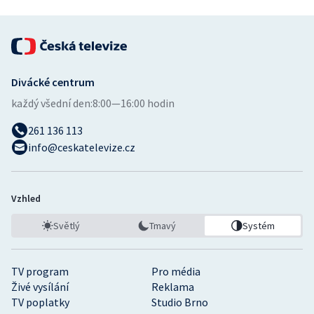
Divácké centrum
každý všední den:
8:00—16:00 hodin
261 136 113
info@ceskatelevize.cz
Vzhled
Světlý
Tmavý
Systém
TV program
Pro média
Živé vysílání
Reklama
TV poplatky
Studio Brno