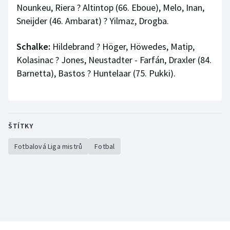
Nounkeu, Riera ? Altintop (66. Eboue), Melo, Inan,
Sneijder (46. Ambarat) ? Yilmaz, Drogba.
Schalke:
Hildebrand ? Höger, Höwedes, Matip,
Kolasinac ? Jones, Neustadter - Farfán, Draxler (84.
Barnetta), Bastos ? Huntelaar (75. Pukki).
ŠTÍTKY
Fotbalová Liga mistrů
Fotbal