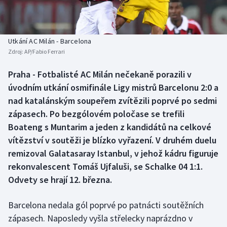
Baseball a softbal
Soutěže
Basketbal
Historické návraty
Utkání AC Milán - Barcelona
Zdroj:
AP/Fabio Ferrari
Biatlon
Aplikace ČT sport
Praha - Fotbalisté AC Milán nečekaně porazili v
Boby a skeleton
AZ kvíz
úvodním utkání osmifinále Ligy mistrů Barcelonu 2:0 a
nad katalánským soupeřem zvítězili poprvé po sedmi
Box
zápasech. Po bezgólovém poločase se trefili
Boateng s Muntarim a jeden z kandidátů na celkové
Curling
vítězství v soutěži je blízko vyřazení. V druhém duelu
remizoval Galatasaray Istanbul, v jehož kádru figuruje
Dostihy
rekonvalescent Tomáš Ujfaluši, se Schalke 04 1:1.
Florbal
Odvety se hrají 12. března.
Futsal
Barcelona nedala gól poprvé po patnácti soutěžních
zápasech. Naposledy vyšla střelecky naprázdno v
Golf