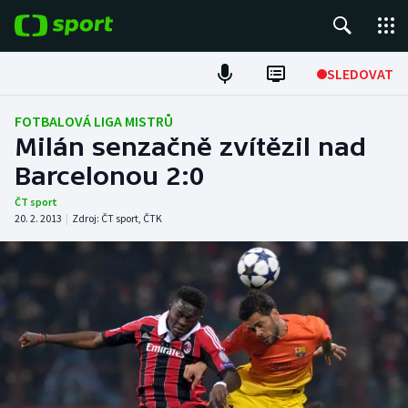
POPULÁRNÍ
SLEDOVAT
Fotbal
FOTBALOVÁ LIGA MISTRŮ
Milán senzačně zvítězil nad
Hokej
Barcelonou 2:0
Tenis
ČT sport
20. 2. 2013
|
Zdroj:
ČT sport
,
ČTK
Atletika
Cyklistika
DALŠÍ SPORTY
Americký fotbal
NEPŘEHLÉDNĚTE