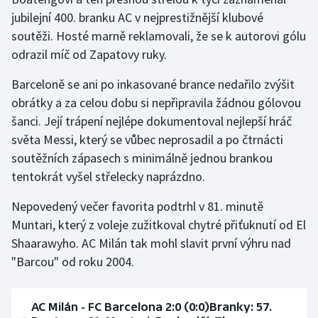
jubilejní 400. branku AC v nejprestižnější klubové
Olympijské hry
soutěži. Hosté marně reklamovali, že se k autorovi gólu
odrazil míč od Zapatovy ruky.
Parasport
Barceloně se ani po inkasované brance nedařilo zvýšit
Plavání
obrátky a za celou dobu si nepřipravila žádnou gólovou
šanci. Její trápení nejlépe dokumentoval nejlepší hráč
Plážový volejbal
světa Messi, který se vůbec neprosadil a po čtrnácti
soutěžních zápasech s minimálně jednou brankou
Ragby
tentokrát vyšel střelecky naprázdno.
Rychlobruslení
Nepovedený večer favorita podtrhl v 81. minutě
Muntari, který z voleje zužitkoval chytré přiťuknutí od El
Rychlostní kanoistika
Shaarawyho. AC Milán tak mohl slavit první výhru nad
Short track
"Barcou" od roku 2004.
Sportovní střelba
AC Milán - FC Barcelona 2:0 (0:0)Branky: 57.