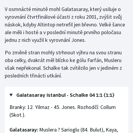
V osmnácté minutě mohl Galatasaray, který usiluje o
vyrovnání čtvrtfinálové účasti z roku 2001, zvýšit svůj
náskok, kdyby Altintop netrefil jen břevno. Velké šance
ale měli i hosté a v poslední minutě prvního poločasu
jednu z nich využil k vyrovnání Jones.
Po změně stran mohly strhnout výhru na svou stranu
oba celky, dvakrát měl blízko ke gólu Farfán, Musleru
však nepřekonal. Schalke tak zvítězilo jen v jediném z
posledních třinácti utkání.
Galatasaray Istanbul - Schalke 04 1:1 (1:1)
Branky: 12. Yilmaz - 45. Jones. Rozhodčí: Collum
(Skot.).
Galatasaray:
Muslera ? Sarioglu (84. Bulut), Kaya,