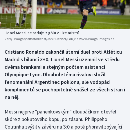
Baseball a softbal
Soutěže
Basketbal
Historické návraty
Biatlon
Aplikace ČT sport
Lionel Messi se raduje z gólu v Lize mistrů
Zdroj:
imago sportfotodienst/Jan Huebner/Lau,via www.imago-images.de
Boby a skeleton
AZ kvíz
Cristiano Ronaldo zakončil úterní duel proti Atléticu
Madrid s bilancí 3+0, Lionel Messi uzemnil ve středu
Box
dvěma brankami a stejným počtem asistencí
Curling
Olympique Lyon. Dlouholetému rivalovi složil
fenomenální Argentinec poklonu, ale vodopád
Dostihy
komplimentů se pochopitelně snášel ze všech stran i
na něj.
Florbal
Messi nejprve "panenkovským" dloubáčkem otevřel
Futsal
skóre z pokutového kopu, po zásahu Philippeho
Coutinha zvýšil v závěru na 3:0 a poté připravil zbývající
Golf