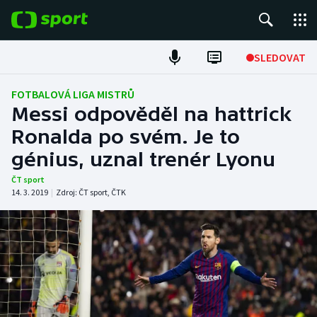
POPULÁRNÍ
SLEDOVAT
Fotbal
FOTBALOVÁ LIGA MISTRŮ
Messi odpověděl na hattrick
Hokej
Ronalda po svém. Je to
génius, uznal trenér Lyonu
Tenis
ČT sport
Atletika
14. 3. 2019
|
Zdroj:
ČT sport
,
ČTK
Cyklistika
DALŠÍ SPORTY
Americký fotbal
NEPŘEHLÉDNĚTE