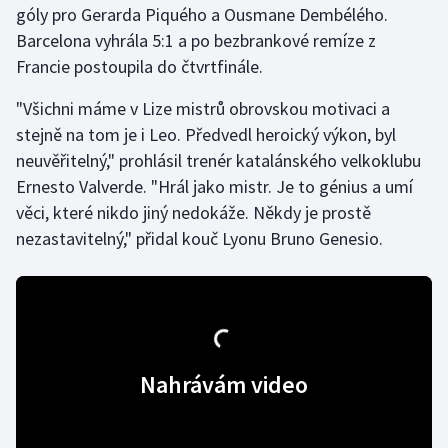
góly pro Gerarda Piquého a Ousmane Dembélého.
Barcelona vyhrála 5:1 a po bezbrankové remíze z
Gymnastika
Francie postoupila do čtvrtfinále.
Házená
"Všichni máme v Lize mistrů obrovskou motivaci a
stejně na tom je i Leo. Předvedl heroický výkon, byl
Jezdectví
neuvěřitelný," prohlásil trenér katalánského velkoklubu
Ernesto Valverde. "Hrál jako mistr. Je to génius a umí
Judo
věci, které nikdo jiný nedokáže. Někdy je prostě
nezastavitelný," přidal kouč Lyonu Bruno Genesio.
Krasobruslení
Lezení
Lyže a snowboard
Nahrávám video
Moderní pětiboj
Motorsport