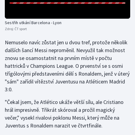
Olympijské hry
Sestřih utkání Barcelona - Lyon
Parasport
Zdroj:
ČT sport
Plavání
Nemuselo navíc zůstat jen u dvou tref, protože několik
dalších šancí Messi neproměnil. Nevyužil tak možnost
Plážový volejbal
znovu se osamostatnit na prvním místě v počtu
hattricků v Champions League. O prvenství se s osmi
Ragby
třígólovými představeními dělí s Ronaldem, jenž v úterý
"sám" zařídil vítězství Juventusu na Atléticem Madrid
Rychlobruslení
3:0.
Rychlostní kanoistika
"Čekal jsem, že Atlético ukáže větší sílu, ale Cristiano
hrál impresivně. Třikrát skóroval a prožil magický
Short track
večer," vysekl rivalovi poklonu Messi, který může na
Sportovní střelba
Juventus s Ronaldem narazit ve čtvrtfinále.