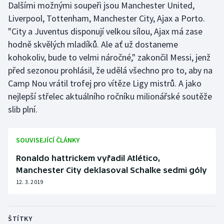
Dalšími možnými soupeři jsou Manchester United,
Stolní tenis
Liverpool, Tottenham, Manchester City, Ajax a Porto.
"City a Juventus disponují velkou sílou, Ajax má zase
Triatlon
hodně skvělých mladíků. Ale ať už dostaneme
Veslování
kohokoliv, bude to velmi náročné," zakončil Messi, jenž
před sezonou prohlásil, že udělá všechno pro to, aby na
Vodní slalom
Camp Nou vrátil trofej pro vítěze Ligy mistrů. A jako
nejlepší střelec aktuálního ročníku milionářské soutěže
Volejbal
slib plní.
Ostatní
SOUVISEJÍCÍ ČLÁNKY
Ronaldo hattrickem vyřadil Atlético,
Manchester City deklasoval Schalke sedmi góly
12. 3. 2019
ŠTÍTKY