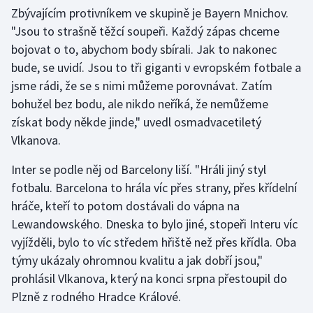
Zbývajícím protivníkem ve skupině je Bayern Mnichov.
Olympijské hry
"Jsou to strašně těžcí soupeři. Každý zápas chceme
bojovat o to, abychom body sbírali. Jak to nakonec
Parasport
bude, se uvidí. Jsou to tři giganti v evropském fotbale a
jsme rádi, že se s nimi můžeme porovnávat. Zatím
Plavání
bohužel bez bodu, ale nikdo neříká, že nemůžeme
získat body někde jinde," uvedl osmadvacetiletý
Plážový volejbal
Vlkanova.
Ragby
Inter se podle něj od Barcelony liší. "Hráli jiný styl
fotbalu. Barcelona to hrála víc přes strany, přes křídelní
Rychlobruslení
hráče, kteří to potom dostávali do vápna na
Rychlostní kanoistika
Lewandowského. Dneska to bylo jiné, stopeři Interu víc
vyjížděli, bylo to víc středem hřiště než přes křídla. Oba
Short track
týmy ukázaly ohromnou kvalitu a jak dobří jsou,"
prohlásil Vlkanova, který na konci srpna přestoupil do
Sportovní střelba
Plzně z rodného Hradce Králové.