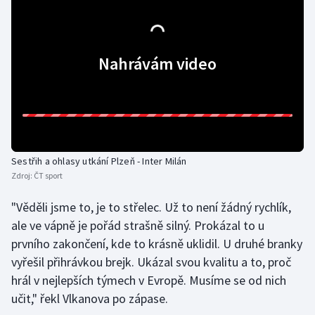
Gymnastika
Nahrávám video
Házená
Jezdectví
Judo
Sestřih a ohlasy utkání Plzeň - Inter Milán
Krasobruslení
Zdroj:
ČT sport
Lezení
"Věděli jsme to, je to střelec. Už to není žádný rychlík,
ale ve vápně je pořád strašně silný. Prokázal to u
Lyže a snowboard
prvního zakončení, kde to krásně uklidil. U druhé branky
vyřešil přihrávkou brejk. Ukázal svou kvalitu a to, proč
Moderní pětiboj
hrál v nejlepších týmech v Evropě. Musíme se od nich
učit," řekl Vlkanova po zápase.
Motorsport