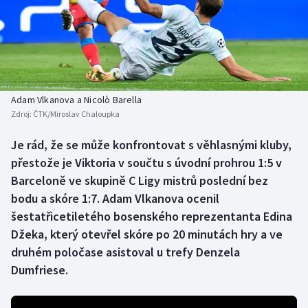
Baseball a softbal
Soutěže
Basketbal
Historické návraty
Biatlon
Aplikace ČT sport
Adam Vlkanova a Nicolò Barella
Boby a skeleton
AZ kvíz
Zdroj:
ČTK/Miroslav Chaloupka
Box
Je rád, že se může konfrontovat s věhlasnými kluby,
přestože je Viktoria v součtu s úvodní prohrou 1:5 v
Curling
Barceloně ve skupině C Ligy mistrů poslední bez
bodu a skóre 1:7. Adam Vlkanova ocenil
Dostihy
šestatřicetiletého bosenského reprezentanta Edina
Džeka, který otevřel skóre po 20 minutách hry a ve
Florbal
druhém poločase asistoval u trefy Denzela
Dumfriese.
Futsal
Golf