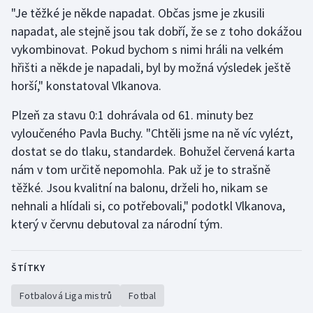
Stolní tenis
"Je těžké je někde napadat. Občas jsme je zkusili
napadat, ale stejně jsou tak dobří, že se z toho dokážou
Triatlon
vykombinovat. Pokud bychom s nimi hráli na velkém
hřišti a někde je napadali, byl by možná výsledek ještě
Veslování
horší," konstatoval Vlkanova.
Vodní slalom
Plzeň za stavu 0:1 dohrávala od 61. minuty bez
vyloučeného Pavla Buchy. "Chtěli jsme na ně víc vylézt,
Volejbal
dostat se do tlaku, standardek. Bohužel červená karta
nám v tom určitě nepomohla. Pak už je to strašně
Ostatní
těžké. Jsou kvalitní na balonu, drželi ho, nikam se
nehnali a hlídali si, co potřebovali," podotkl Vlkanova,
který v červnu debutoval za národní tým.
ŠTÍTKY
Fotbalová Liga mistrů
Fotbal