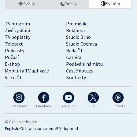
Světlý
Tmavý
Systém
TV program
Pro média
Živé vysílání
Reklama
TV poplatky
Studio Brno
Teletext
Studio Ostrava
Podcasty
Rada ČT
Počasí
Kariéra
E-shop
Podávání námětů
Mobilní a TV aplikace
Časté dotazy
Vše o ČT
Kontakty
Instagram
Facebook
YouTube
X
Threads
© Česká televize
•
•
English
Ochrana soukromí
Přístupnost