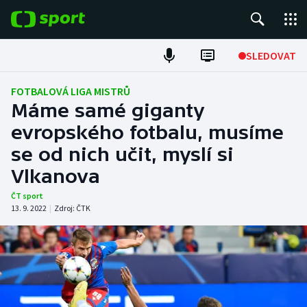
POPULÁRNÍ
SLEDOVAT
Fotbal
FOTBALOVÁ LIGA MISTRŮ
Máme samé giganty
Hokej
evropského fotbalu, musíme
se od nich učit, myslí si
Tenis
Vlkanova
Atletika
ČT sport
13. 9. 2022
|
Zdroj:
ČTK
Cyklistika
DALŠÍ SPORTY
Americký fotbal
NEPŘEHLÉDNĚTE