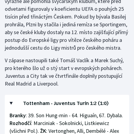
výrazně ale pomohla švýcarským klubům, které před
odvetami figurovaly v koeficientu UEFA o pouhých 25
tisícin před třináctým Českem. Pokud by bývala Basilej
prohrála, Plzni by stačila i jediná remíza se Sportingem,
aby se české kluby dostaly na 12. místo zajišťující přímý
postup do Evropské ligy pro vítěze českého poháru a
jednodušší cestu do Ligy mistrů pro českého mistra.
V zápase nastoupili také Tomáš Vaclík a Marek Suchý,
pro kterého šlo už o stý start v evropských pohárech.
Juventus a City tak ve čtvrtfinále doplnily postupující
Real Madrid a Liverpool.
Tottenham - Juventus Turín 1:2 (1:0)
Branky
: 39. Son Hung-min - 64. Higuaín, 67. Dybala.
Rozhodčí
: Marciniak - Sokolnicki, Listkiewicz
(všichni Pol.).
ŽK
: Vertonghen, Alli, Dembélé - Alex