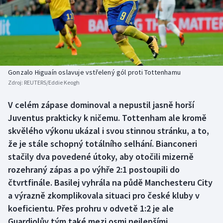
Baseball a softbal
Soutěže
Basketbal
Historické návraty
Biatlon
Aplikace ČT sport
Gonzalo Higuaín oslavuje vstřelený gól proti Tottenhamu
Boby a skeleton
AZ kvíz
Zdroj:
REUTERS/Eddie Keogh
Box
V celém zápase dominoval a nepustil jasně horší
Juventus prakticky k ničemu. Tottenham ale kromě
Curling
skvělého výkonu ukázal i svou stinnou stránku, a to,
že je stále schopný totálního selhání. Bianconeri
Dostihy
stačily dva povedené útoky, aby otočili mizerně
rozehraný zápas a po výhře 2:1 postoupili do
Florbal
čtvrtfinále. Basilej vyhrála na půdě Manchesteru City
a výrazně zkomplikovala situaci pro české kluby v
Futsal
koeficientu. Přes prohru v odvetě 1:2 je ale
Guardiolův tým také mezi osmi nejlepšími.
Golf