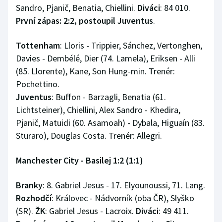
Sandro, Pjanič, Benatia, Chiellini.
Diváci
: 84 010.
První zápas: 2:2, postoupil Juventus
.
Tottenham
: Lloris - Trippier, Sánchez, Vertonghen,
Davies - Dembélé, Dier (74. Lamela), Eriksen - Alli
(85. Llorente), Kane, Son Hung-min. Trenér:
Pochettino.
Juventus
: Buffon - Barzagli, Benatia (61.
Lichtsteiner), Chiellini, Alex Sandro - Khedira,
Pjanič, Matuidi (60. Asamoah) - Dybala, Higuaín (83.
Sturaro), Douglas Costa. Trenér: Allegri.
Manchester City - Basilej 1:2 (1:1)
Branky
: 8. Gabriel Jesus - 17. Elyounoussi, 71. Lang.
Rozhodčí
: Královec - Nádvorník (oba ČR), Slyško
(SR).
ŽK
: Gabriel Jesus - Lacroix.
Diváci
: 49 411.