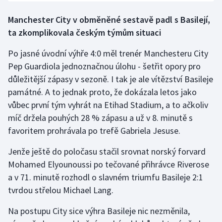
Manchester City v obměněné sestavě padl s Basilejí,
ta zkomplikovala českým týmům situaci
Po jasné úvodní výhře 4:0 měl trenér Manchesteru City
Pep Guardiola jednoznačnou úlohu - šetřit opory pro
důležitější zápasy v sezoně. I tak je ale vítězství Basileje
památné. A to jednak proto, že dokázala letos jako
vůbec první tým vyhrát na Etihad Stadium, a to ačkoliv
míč držela pouhých 28 % zápasu a už v 8. minutě s
favoritem prohrávala po trefě Gabriela Jesuse.
Jenže ještě do poločasu stačil srovnat norský forvard
Mohamed Elyounoussi po tečované přihrávce Riverose
a v 71. minutě rozhodl o slavném triumfu Basileje 2:1
tvrdou střelou Michael Lang.
Na postupu City sice výhra Basileje nic nezměnila,