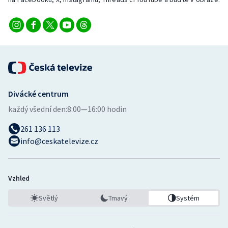
Divácké centrum
každý všední den:
8:00—16:00 hodin
261 136 113
info@ceskatelevize.cz
Vzhled
Světlý
Tmavý
Systém