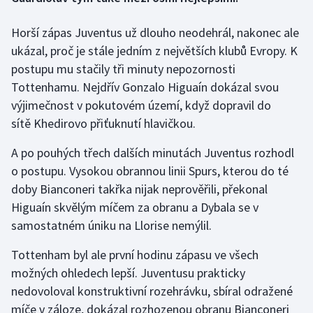
Horší zápas Juventus už dlouho neodehrál, nakonec ale
Gymnastika
ukázal, proč je stále jedním z největších klubů Evropy. K
Házená
postupu mu stačily tři minuty nepozornosti
Tottenhamu. Nejdřív Gonzalo Higuaín dokázal svou
Jezdectví
výjimečnost v pokutovém území, když dopravil do
sítě Khedirovo přiťuknutí hlavičkou.
Judo
A po pouhých třech dalších minutách Juventus rozhodl
Krasobruslení
o postupu. Vysokou obrannou linii Spurs, kterou do té
doby Bianconeri takřka nijak neprověřili, překonal
Lezení
Higuaín skvělým míčem za obranu a Dybala se v
samostatném úniku na Llorise nemýlil.
Lyže a snowboard
Tottenham byl ale první hodinu zápasu ve všech
Moderní pětiboj
možných ohledech lepší. Juventusu prakticky
nedovoloval konstruktivní rozehrávku, sbíral odražené
Motorsport
míče v záloze, dokázal rozhozenou obranu Bianconeri