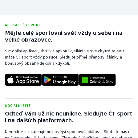
APLIKACE ČT SPORT
Mějte celý sportovní svět vždy u sebe i na
velké obrazovce.
S mobilní aplikací, HbbTV a apkou iVysílání ve své chytré televizi
máte ČT sport vždy po ruce. Sledujte přímé přenosy, články a
bonusový obsah kdekoli a kdykoli.
SOCIÁLNÍ SÍTĚ
Odteď vám už nic neunikne. Sledujte ČT sport
i na dalších platformách.
Nenechte si nikde ujít nejnovější sportovní události. Sledujte nás i
na Facebooku, X, Instagramu, Threads či YouTube a buďte v obraze.