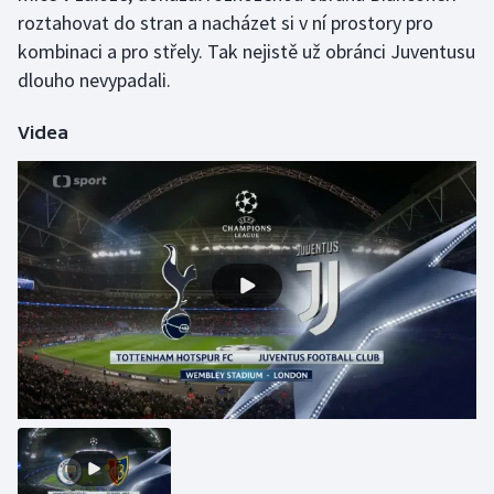
roztahovat do stran a nacházet si v ní prostory pro
Olympijské hry
kombinaci a pro střely. Tak nejistě už obránci Juventusu
dlouho nevypadali.
Parasport
Videa
Plavání
Plážový volejbal
Ragby
Rychlobruslení
Rychlostní kanoistika
Short track
Sportovní střelba