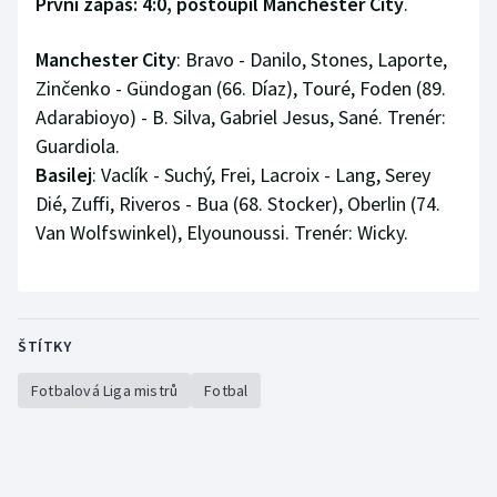
První zápas: 4:0, postoupil Manchester City
.
Manchester City
: Bravo - Danilo, Stones, Laporte,
Zinčenko - Gündogan (66. Díaz), Touré, Foden (89.
Adarabioyo) - B. Silva, Gabriel Jesus, Sané. Trenér:
Guardiola.
Basilej
: Vaclík - Suchý, Frei, Lacroix - Lang, Serey
Dié, Zuffi, Riveros - Bua (68. Stocker), Oberlin (74.
Van Wolfswinkel), Elyounoussi. Trenér: Wicky.
ŠTÍTKY
Fotbalová Liga mistrů
Fotbal