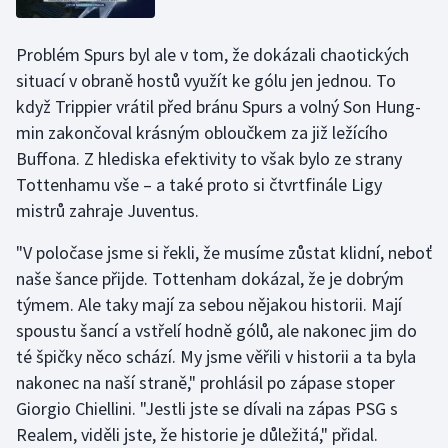
Stolní tenis
Problém Spurs byl ale v tom, že dokázali chaotických
Triatlon
situací v obraně hostů využít ke gólu jen jednou. To
když Trippier vrátil před bránu Spurs a volný Son Hung-
Veslování
min zakončoval krásným obloučkem za již ležícího
Buffona. Z hlediska efektivity to však bylo ze strany
Vodní slalom
Tottenhamu vše – a také proto si čtvrtfinále Ligy
Volejbal
mistrů zahraje Juventus.
"V poločase jsme si řekli, že musíme zůstat klidní, neboť
Ostatní
naše šance přijde. Tottenham dokázal, že je dobrým
týmem. Ale taky mají za sebou nějakou historii. Mají
spoustu šancí a vstřelí hodně gólů, ale nakonec jim do
té špičky něco schází. My jsme věřili v historii a ta byla
nakonec na naší straně," prohlásil po zápase stoper
Giorgio Chiellini. "Jestli jste se dívali na zápas PSG s
Realem, viděli jste, že historie je důležitá," přidal.