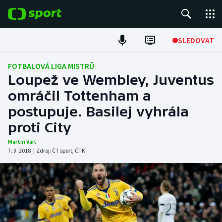
POPULÁRNÍ
SLEDOVAT
Fotbal
FOTBALOVÁ LIGA MISTRŮ
Loupež ve Wembley, Juventus
Hokej
omráčil Tottenham a
postupuje. Basilej vyhrála
Tenis
proti City
Atletika
Martin Vait
7. 3. 2018
|
Zdroj:
ČT sport
,
ČTK
Cyklistika
DALŠÍ SPORTY
Americký fotbal
NEPŘEHLÉDNĚTE