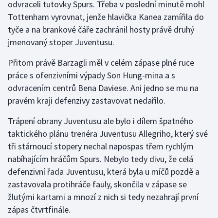
odvraceli tutovky Spurs. Třeba v poslední minutě mohl
Tottenham vyrovnat, jenže hlavička Kanea zamířila do
tyče a na brankové čáře zachránil hosty právě druhý
jmenovaný stoper Juventusu.
Přitom právě Barzagli měl v celém zápase plné ruce
práce s ofenzivními výpady Son Hung-mina a s
odvracením centrů Bena Daviese. Ani jedno se mu na
pravém kraji defenzivy zastavovat nedařilo.
Trápení obrany Juventusu ale bylo i dílem špatného
taktického plánu trenéra Juventusu Allegriho, který své
tři stárnoucí stopery nechal napospas třem rychlým
nabíhajícím hráčům Spurs. Nebylo tedy divu, že celá
defenzivní řada Juventusu, která byla u míčů pozdě a
zastavovala protihráče fauly, skončila v zápase se
žlutými kartami a mnozí z nich si tedy nezahrají první
zápas čtvrtfinále.