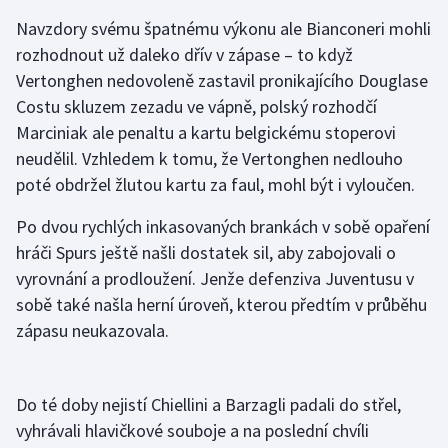
Navzdory svému špatnému výkonu ale Bianconeri mohli
rozhodnout už daleko dřív v zápase – to když
Vertonghen nedovoleně zastavil pronikajícího Douglase
Costu skluzem zezadu ve vápně, polský rozhodčí
Marciniak ale penaltu a kartu belgickému stoperovi
neudělil. Vzhledem k tomu, že Vertonghen nedlouho
poté obdržel žlutou kartu za faul, mohl být i vyloučen.
Po dvou rychlých inkasovaných brankách v sobě opaření
hráči Spurs ještě našli dostatek sil, aby zabojovali o
vyrovnání a prodloužení. Jenže defenziva Juventusu v
sobě také našla herní úroveň, kterou předtím v průběhu
zápasu neukazovala.
Do té doby nejistí Chiellini a Barzagli padali do střel,
vyhrávali hlavičkové souboje a na poslední chvíli