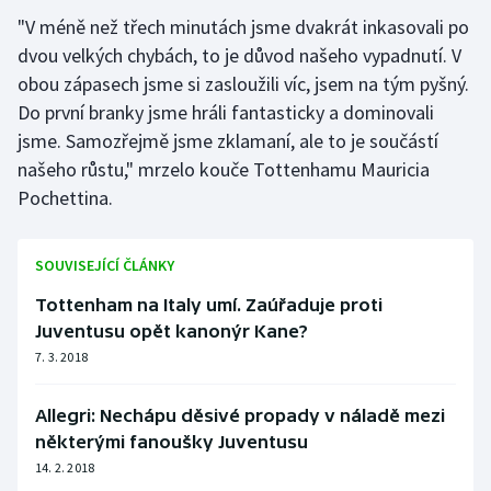
"V méně než třech minutách jsme dvakrát inkasovali po
dvou velkých chybách, to je důvod našeho vypadnutí. V
obou zápasech jsme si zasloužili víc, jsem na tým pyšný.
Do první branky jsme hráli fantasticky a dominovali
jsme. Samozřejmě jsme zklamaní, ale to je součástí
našeho růstu," mrzelo kouče Tottenhamu Mauricia
Pochettina.
SOUVISEJÍCÍ ČLÁNKY
Tottenham na Italy umí. Zaúřaduje proti
Juventusu opět kanonýr Kane?
7. 3. 2018
Allegri: Nechápu děsivé propady v náladě mezi
některými fanoušky Juventusu
14. 2. 2018