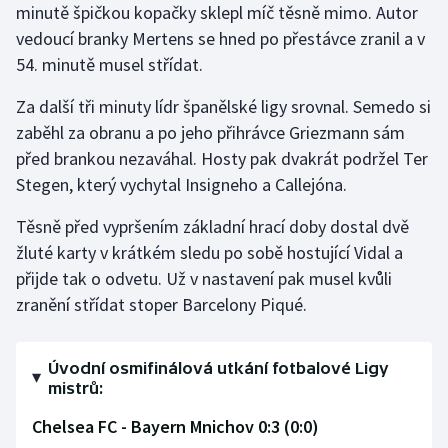
minutě špičkou kopačky sklepl míč těsně mimo. Autor
vedoucí branky Mertens se hned po přestávce zranil a v
54. minutě musel střídat.
Za další tři minuty lídr španělské ligy srovnal. Semedo si
zaběhl za obranu a po jeho přihrávce Griezmann sám
před brankou nezaváhal. Hosty pak dvakrát podržel Ter
Stegen, který vychytal Insigneho a Callejóna.
Těsně před vypršením základní hrací doby dostal dvě
žluté karty v krátkém sledu po sobě hostující Vidal a
přijde tak o odvetu. Už v nastavení pak musel kvůli
zranění střídat stoper Barcelony Piqué.
Úvodní osmifinálová utkání fotbalové Ligy
mistrů:
Chelsea FC - Bayern Mnichov 0:3 (0:0)