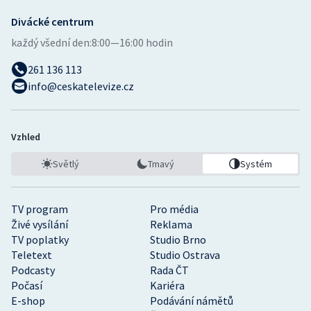
Divácké centrum
každý všední den:
8:00—16:00 hodin
261 136 113
info@ceskatelevize.cz
Vzhled
Světlý
Tmavý
Systém
TV program
Pro média
Živé vysílání
Reklama
TV poplatky
Studio Brno
Teletext
Studio Ostrava
Podcasty
Rada ČT
Počasí
Kariéra
E-shop
Podávání námětů