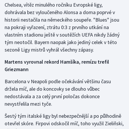
Short track
Chelsea, vítěz minulého ročníku Evropské ligy,
dohrávala bez vyloučeného Alonsa a doma poprvé v
Sportovní střelba
historii nestačila na německého soupeře. "Blues" jsou
na pokraji vyřazení, ztrátu 0:3 z prvního utkání na
Stolní tenis
vlastním stadionu ještě v soutěžích UEFA nikdy žádný
tým neotočil. Bayern naopak jako jediný celek v této
Triatlon
sezoně Ligy mistrů vyhrál všechny zápasy.
Veslování
Martens vyrovnal rekord Hamšíka, remízu trefil
Griezmann
Vodní slalom
Barcelona v Neapoli podle očekávání většinu času
Volejbal
držela míč, ale do koncovky se dlouho vůbec
nedostávala a za celý první poločas dokonce
Ostatní
nevystřelila mezi tyče.
Šestý tým italské ligy byl nebezpečnější a po půlhodině
otevřel skóre. Firpovi odskočil míč, toho využil Zieliňski,