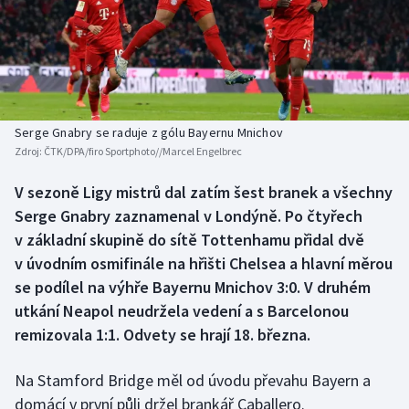
Atletika
Soutěže
Baseball a softbal
Historické návraty
Basketbal
Aplikace ČT sport
Serge Gnabry se raduje z gólu Bayernu Mnichov
Biatlon
AZ kvíz
Zdroj:
ČTK/DPA/firo Sportphoto//Marcel Engelbrec
Boby a skeleton
V sezoně Ligy mistrů dal zatím šest branek a všechny
Serge Gnabry zaznamenal v Londýně. Po čtyřech
Box
v základní skupině do sítě Tottenhamu přidal dvě
v úvodním osmifinále na hřišti Chelsea a hlavní měrou
Curling
se podílel na výhře Bayernu Mnichov 3:0. V druhém
utkání Neapol neudržela vedení a s Barcelonou
Cyklistika
remizovala 1:1. Odvety se hrají 18. března.
Dostihy
Na Stamford Bridge měl od úvodu převahu Bayern a
domácí v první půli držel brankář Caballero.
Florbal