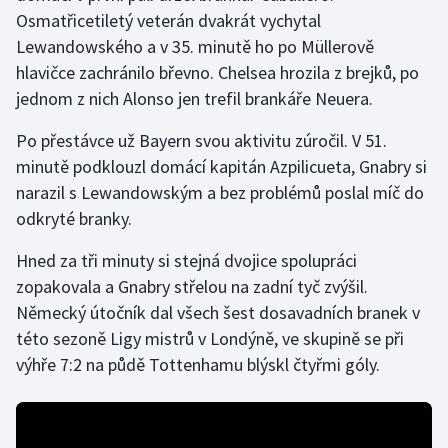
Osmatřicetiletý veterán dvakrát vychytal
Lewandowského a v 35. minutě ho po Müllerově
Futsal
hlavičce zachránilo břevno. Chelsea hrozila z brejků, po
Golf
jednom z nich Alonso jen trefil brankáře Neuera.
Po přestávce už Bayern svou aktivitu zúročil. V 51.
Gymnastika
minutě podklouzl domácí kapitán Azpilicueta, Gnabry si
Házená
narazil s Lewandowským a bez problémů poslal míč do
odkryté branky.
Jezdectví
Hned za tři minuty si stejná dvojice spolupráci
zopakovala a Gnabry střelou na zadní tyč zvýšil.
Judo
Německý útočník dal všech šest dosavadních branek v
Krasobruslení
této sezoně Ligy mistrů v Londýně, ve skupině se při
výhře 7:2 na půdě Tottenhamu blýskl čtyřmi góly.
Lezení
Lyže a snowboard