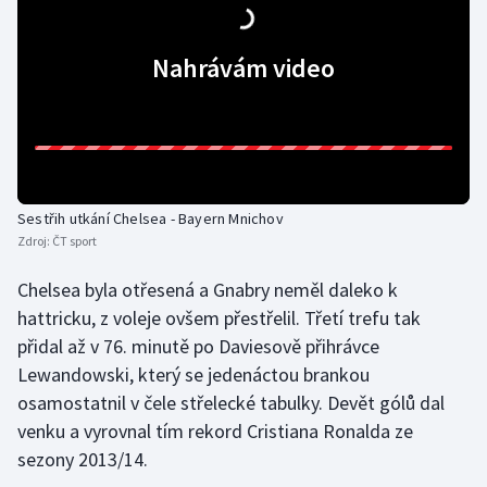
Moderní pětiboj
Nahrávám video
Motorsport
Olympijské hry
Parasport
Sestřih utkání Chelsea - Bayern Mnichov
Plavání
Zdroj:
ČT sport
Chelsea byla otřesená a Gnabry neměl daleko k
Plážový volejbal
hattricku, z voleje ovšem přestřelil. Třetí trefu tak
přidal až v 76. minutě po Daviesově přihrávce
Ragby
Lewandowski, který se jedenáctou brankou
Rychlobruslení
osamostatnil v čele střelecké tabulky. Devět gólů dal
venku a vyrovnal tím rekord Cristiana Ronalda ze
Rychlostní kanoistika
sezony 2013/14.