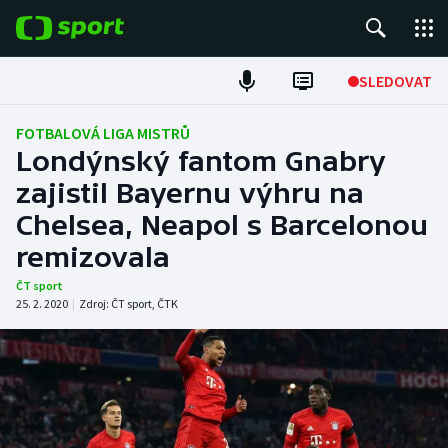
POPULÁRNÍ
SLEDOVAT
ME v atletice
FOTBALOVÁ LIGA MISTRŮ
Londýnský fantom Gnabry
ME v plavání
zajistil Bayernu výhru na
Chelsea, Neapol s Barcelonou
Fotbal
remizovala
Hokej
ČT sport
25. 2. 2020
|
Zdroj:
ČT sport
,
ČTK
Tenis
DALŠÍ SPORTY
Americký fotbal
NEPŘEHLÉDNĚTE