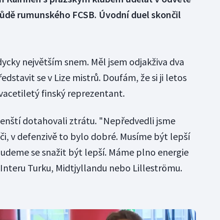
 půdě rumunského FCSB. Úvodní duel skončil
dycky největším snem. Měl jsem odjakživa dva
edstavit se v Lize mistrů. Doufám, že si ji letos
acetiletý finský reprezentant.
enští dotahovali ztrátu. "Nepředvedli jsme
či, v defenzivě to bylo dobré. Musíme být lepší
. Budeme se snažit být lepší. Máme plno energie
 Interu Turku, Midtjyllandu nebo Lilleströmu.