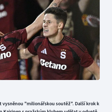
Moderní pětiboj
Triatlon
Motorsport
Veslování
Olympijské hry
Vodní slalom
Parasport
Volejbal
Plavání
Ostatní
Plážový volejbal
át vysněnou "milionářskou soutěž". Další krok k
 Kairinen s pražským klubem udělat v odvetě