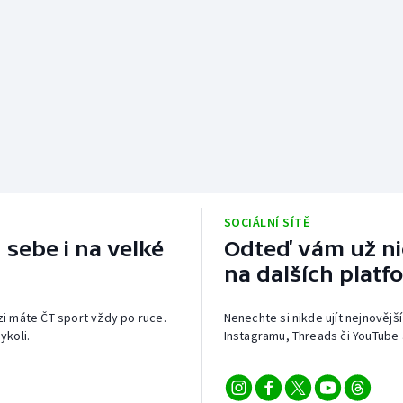
SOCIÁLNÍ SÍTĚ
 sebe i na velké
Odteď vám už nic
na dalších platf
izi máte ČT sport vždy po ruce.
Nenechte si nikde ujít nejnovější
ykoli.
Instagramu, Threads či YouTube 