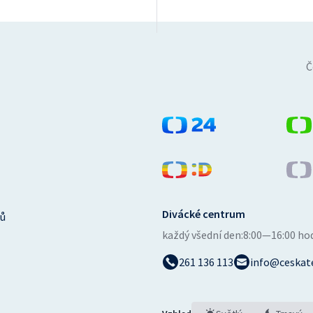
Č
Divácké centrum
ů
každý všední den:
8:00—16:00 ho
261 136 113
info@ceskate