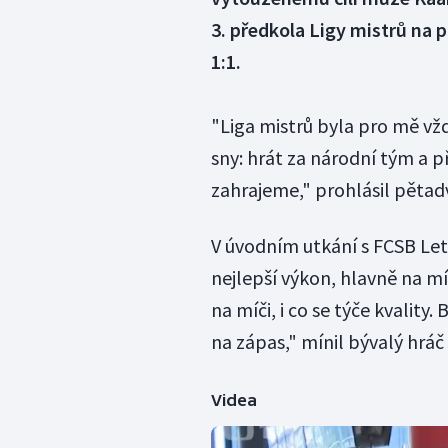
3. předkola Ligy mistrů na
1:1.
"Liga mistrů byla pro mě vž
sny: hrát za národní tým a př
zahrajeme," prohlásil pětadv
V úvodním utkání s FCSB Let
nejlepší výkon, hlavně na mí
na míči, i co se týče kvality
na zápas," mínil bývalý hráč
Videa