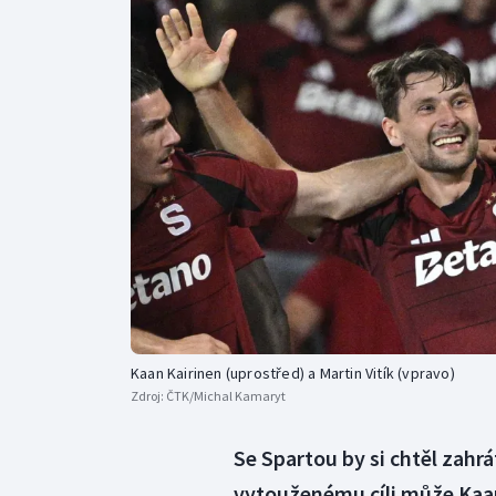
Curling
Dostihy
Florbal
Futsal
Golf
Gymnastika
Kaan Kairinen (uprostřed) a Martin Vitík (vpravo)
Zdroj:
ČTK/Michal Kamaryt
Se Spartou by si chtěl zahr
vytouženému cíli může Kaan