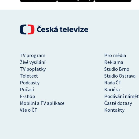
TV program
Pro média
Živé vysílání
Reklama
TV poplatky
Studio Brno
Teletext
Studio Ostrava
Podcasty
Rada ČT
Počasí
Kariéra
E-shop
Podávání námět
Mobilní a TV aplikace
Časté dotazy
Vše o ČT
Kontakty