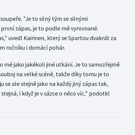
soupeře. "Je to silný tým se silnými
li první zápas, je to podle mě vyrovnané.
" uvedl Kairinen, který se Spartou dvakrát za
ém ročníku i domácí pohár.
ro mě jako jakékoli jiné utkání. Je to samozřejmě
souboj na velké scéně, takže díky tomu je to
ju se ale stejně jako na každý jiný zápas tak,
stejná, i když je v sázce o něco víc," podotkl