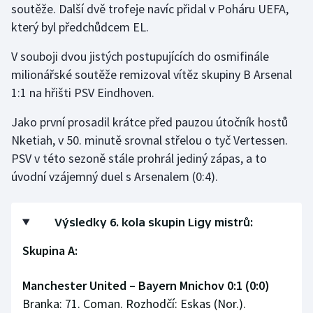
soutěže. Další dvě trofeje navíc přidal v Poháru UEFA,
který byl předchůdcem EL.
V souboji dvou jistých postupujících do osmifinále
milionářské soutěže remizoval vítěz skupiny B Arsenal
1:1 na hřišti PSV Eindhoven.
Jako první prosadil krátce před pauzou útočník hostů
Nketiah, v 50. minutě srovnal střelou o tyč Vertessen.
PSV v této sezoně stále prohrál jediný zápas, a to
úvodní vzájemný duel s Arsenalem (0:4).
Výsledky 6. kola skupin Ligy mistrů:
Skupina A:
Manchester United – Bayern Mnichov 0:1 (0:0)
Branka: 71. Coman. Rozhodčí: Eskas (Nor.).