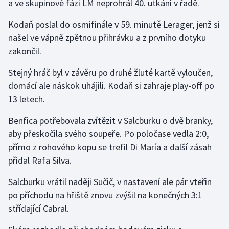
a ve skupinové fázi LM neprohrál 40. utkání v řadě.
Kodaň poslal do osmifinále v 59. minutě Lerager, jenž si
našel ve vápně zpětnou přihrávku a z prvního dotyku
zakončil.
Stejný hráč byl v závěru po druhé žluté kartě vyloučen,
domácí ale náskok uhájili. Kodaň si zahraje play-off po
13 letech.
Benfica potřebovala zvítězit v Salcburku o dvě branky,
aby přeskočila svého soupeře. Po poločase vedla 2:0,
přímo z rohového kopu se trefil Di María a další zásah
přidal Rafa Silva.
Salcburku vrátil naději Sučič, v nastavení ale pár vteřin
po příchodu na hřiště znovu zvýšil na konečných 3:1
střídající Cabral.