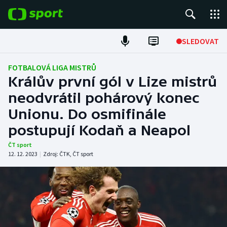
POPULÁRNÍ
SLEDOVAT
Fotbal
FOTBALOVÁ LIGA MISTRŮ
Králův první gól v Lize mistrů
Hokej
neodvrátil pohárový konec
Unionu. Do osmifinále
Tenis
postupují Kodaň a Neapol
Atletika
ČT sport
12. 12. 2023
|
Zdroj:
ČTK
,
ČT sport
Cyklistika
DALŠÍ SPORTY
Americký fotbal
NEPŘEHLÉDNĚTE