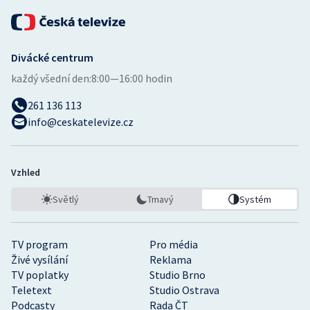
Divácké centrum
každý všední den:
8:00—16:00 hodin
261 136 113
info@ceskatelevize.cz
Vzhled
Světlý
Tmavý
Systém
TV program
Pro média
Živé vysílání
Reklama
TV poplatky
Studio Brno
Teletext
Studio Ostrava
Podcasty
Rada ČT