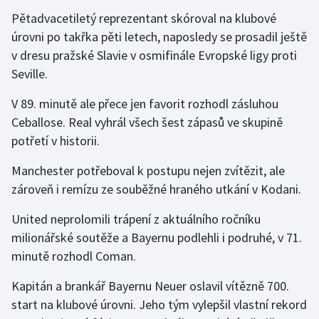
Stolní tenis
Pětadvacetiletý reprezentant skóroval na klubové
úrovni po takřka pěti letech, naposledy se prosadil ještě
Triatlon
v dresu pražské Slavie v osmifinále Evropské ligy proti
Seville.
Veslování
V 89. minutě ale přece jen favorit rozhodl zásluhou
Vodní slalom
Ceballose. Real vyhrál všech šest zápasů ve skupině
potřetí v historii.
Volejbal
Manchester potřeboval k postupu nejen zvítězit, ale
Ostatní
zároveň i remízu ze souběžné hraného utkání v Kodani.
United neprolomili trápení z aktuálního ročníku
milionářské soutěže a Bayernu podlehli i podruhé, v 71.
minutě rozhodl Coman.
Kapitán a brankář Bayernu Neuer oslavil vítězně 700.
start na klubové úrovni. Jeho tým vylepšil vlastní rekord