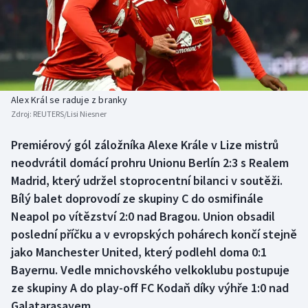
Baseball a softbal
Soutěže
Basketbal
Historické návraty
Biatlon
Aplikace ČT sport
Alex Král se raduje z branky
Boby a skeleton
AZ kvíz
Zdroj:
REUTERS/Lisi Niesner
Box
Premiérový gól záložníka Alexe Krále v Lize mistrů
neodvrátil domácí prohru Unionu Berlín 2:3 s Realem
Curling
Madrid, který udržel stoprocentní bilanci v soutěži.
Bílý balet doprovodí ze skupiny C do osmifinále
Dostihy
Neapol po vítězství 2:0 nad Bragou. Union obsadil
poslední příčku a v evropských pohárech končí stejně
Florbal
jako Manchester United, který podlehl doma 0:1
Bayernu. Vedle mnichovského velkoklubu postupuje
Futsal
ze skupiny A do play-off FC Kodaň díky výhře 1:0 nad
Galatarasayem.
Golf