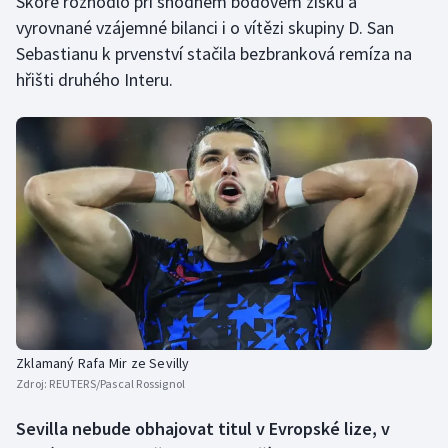
Skóre rozhodlo při shodném bodovém zisku a
vyrovnané vzájemné bilanci i o vítězi skupiny D. San
Sebastianu k prvenství stačila bezbranková remíza na
hřišti druhého Interu.
Zklamaný Rafa Mir ze Sevilly
Zdroj:
REUTERS/Pascal Rossignol
Sevilla nebude obhajovat titul v Evropské lize, v