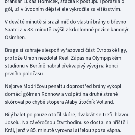
brankář Lukáš Horníček, stačila k postupu i porážka o
gól, už v úvodním dějství ale vykročila za vítězstvím.
Olympijské hry
V deváté minutě si srazil míč do vlastní brány o břevno
Parasport
Saatci a v 33. minutě zvýšil z krkolomné pozice kanonýr
Osimhen.
Plavání
Braga si zahraje alespoň vyřazovací část Evropské ligy,
Plážový volejbal
protože Union nezdolal Real. Zápas na Olympijském
stadionu v Berlíně nabral překvapivý vývoj na konci
Ragby
prvního poločasu.
Rychlobruslení
Nejprve Modričovu penaltu doprostřed brány vykopl
domácí gólman Rönnow a vzápětí na druhé straně
Rychlostní kanoistika
skóroval po chybě stopera Alaby útočník Volland.
Short track
Bílý balet po pauze otočil skóre, dvakrát se trefil hlavou
Joselu. Na závěrečnou čtvrthodinu se dostal na hřiště i
Sportovní střelba
Král, jenž v 85. minutě vyrovnal střelou zpoza vápna.