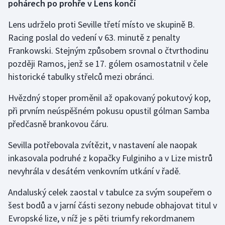
pohárech po prohře v Lens končí
Lens udrželo proti Seville třetí místo ve skupině B.
Racing poslal do vedení v 63. minutě z penalty
Frankowski. Stejným způsobem srovnal o čtvrthodinu
později Ramos, jenž se 17. gólem osamostatnil v čele
historické tabulky střelců mezi obránci.
Hvězdný stoper proměnil až opakovaný pokutový kop,
při prvním neúspěšném pokusu opustil gólman Samba
předčasně brankovou čáru.
Sevilla potřebovala zvítězit, v nastavení ale naopak
inkasovala podruhé z kopačky Fulginiho a v Lize mistrů
nevyhrála v desátém venkovním utkání v řadě.
Andaluský celek zaostal v tabulce za svým soupeřem o
šest bodů a v jarní části sezony nebude obhajovat titul v
Evropské lize, v níž je s pěti triumfy rekordmanem