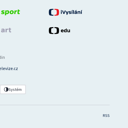
din
levize.cz
Systém
RSS