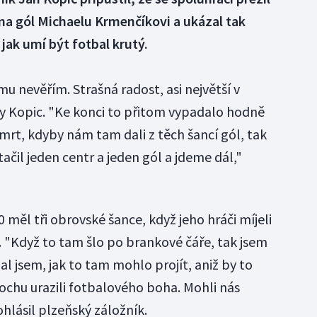
 na gól Michaelu Krmenčíkovi a ukázal tak
ak umí být fotbal krutý.
u nevěřím. Strašná radost, asi největší v
ity Kopic. "Ke konci to přitom vypadalo hodně
 smrt, kdyby nám tam dali z těch šancí gól, tak
čil jeden centr a jeden gól a jdeme dál,"
 měl tři obrovské šance, když jeho hráči míjeli
"Když to tam šlo po brankové čáře, tak jsem
al jsem, jak to tam mohlo projít, aniž by to
trochu urazili fotbalového boha. Mohli nás
ohlásil plzeňský záložník.