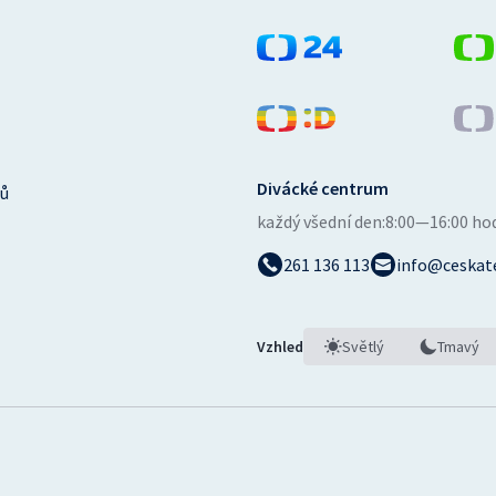
Divácké centrum
ů
každý všední den:
8:00—16:00 ho
261 136 113
info@ceskate
Vzhled
Světlý
Tmavý