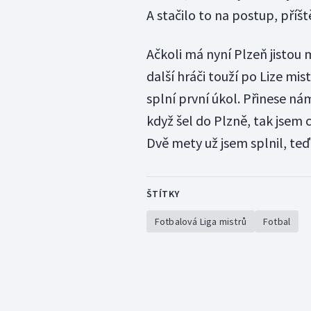
A stačilo to na postup, příšt
Ačkoli má nyní Plzeň jistou 
další hráči touží po Lize mis
splní první úkol. Přinese nám
když šel do Plzně, tak jsem c
Dvě mety už jsem splnil, teď c
ŠTÍTKY
Fotbalová Liga mistrů
Fotbal