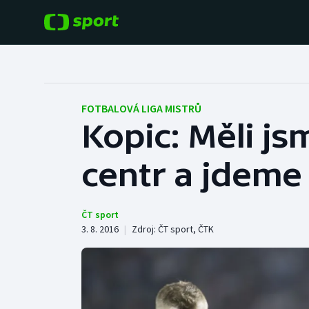
POPULÁRNÍ
DALŠÍ SPORTY
Fotbal
Americký fotbal
FOTBALOVÁ LIGA MISTRŮ
Kopic: Měli jsm
Hokej
Baseball a softbal
centr a jdeme
Tenis
Basketbal
Atletika
Biatlon
ČT sport
3. 8. 2016
|
Zdroj:
ČT sport
,
ČTK
Cyklistika
Boby a skeleton
Box