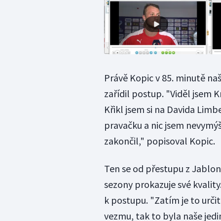
Právě Kopic v 85. minutě na
zařídil postup. "Viděl jsem
Křikl jsem si na Davida Limbe
pravačku a nic jsem nevymýš
zakončil," popisoval Kopic.
Ten se od přestupu z Jablon
sezony prokazuje své kvality
k postupu. "Zatím je to určit
vezmu, tak to byla naše jedi