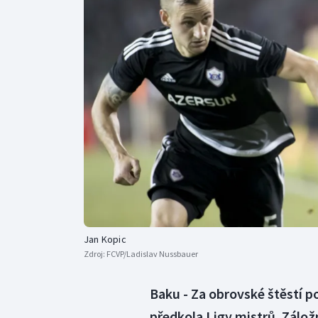
Curling
Dostihy
Florbal
Futsal
Golf
Gymnastika
Jan Kopic
Zdroj:
FCVP/Ladislav Nussbauer
Baku - Za obrovské štěstí p
předkola Ligy mistrů. Záložn