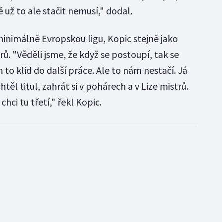
ě už to ale stačit nemusí," dodal.
minimálně Evropskou ligu, Kopic stejně jako
trů. "Věděli jsme, že když se postoupí, tak se
 to klid do další práce. Ale to nám nestačí. Já
htěl titul, zahrát si v pohárech a v Lize mistrů.
hci tu třetí," řekl Kopic.