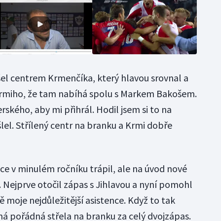
šel centrem Krmenčíka, který hlavou srovnal a
 Krmiho, že tam nabíhá spolu s Markem Bakošem.
rského, aby mi přihrál. Hodil jsem si to na
lel. Střílený centr na branku a Krmi dobře
ce v minulém ročníku trápil, ale na úvod nové
. Nejprve otočil zápas s Jihlavou a nyní pomohl
ě moje nejdůležitější asistence. Když to tak
ná pořádná střela na branku za celý dvojzápas.