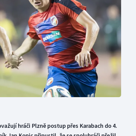
Moderní pětiboj
Triatlon
Motorsport
Veslování
Olympijské hry
Vodní slalom
Parasport
Volejbal
Plavání
Ostatní
Plážový volejbal
ovažují hráči Plzně postup přes Karabach do 4.
ík Jan Kopic připustil, že se spoluhráči přežil