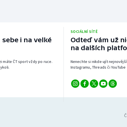
SOCIÁLNÍ SÍTĚ
 sebe i na velké
Odteď vám už nic
na dalších platf
izi máte ČT sport vždy po ruce.
Nenechte si nikde ujít nejnovější
ykoli.
Instagramu, Threads či YouTube 
Č