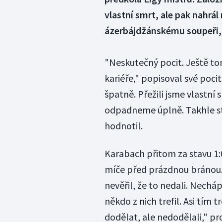
vlastní smrt, ale pak nahrál
ázerbájdžánskému soupeři, j
"Neskutečný pocit. Ještě tom
kariéře," popisoval své poc
špatně. Přežili jsme vlastní
odpadneme úplně. Takhle sta
hodnotil.
Karabach přitom za stavu 1:0
míče před prázdnou bránou. 
nevěřil, že to nedali. Necháp
někdo z nich trefil. Asi tím 
dodělat, ale nedodělali," pr