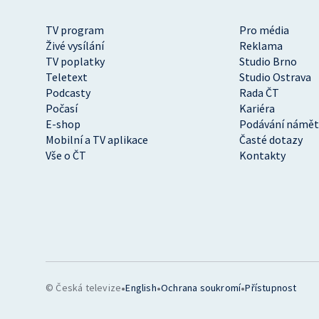
TV program
Pro média
Živé vysílání
Reklama
TV poplatky
Studio Brno
Teletext
Studio Ostrava
Podcasty
Rada ČT
Počasí
Kariéra
E-shop
Podávání námět
Mobilní a TV aplikace
Časté dotazy
Vše o ČT
Kontakty
•
•
•
© Česká televize
English
Ochrana soukromí
Přístupnost