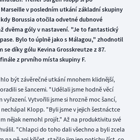
 Marseille v posledním utkání základní skupiny
 kdy Borussia otočila odvetné dubnové
až dvěma góly v nastavení. "Je to fantastický
ápase. Bylo to úplně jako s Málagou," zhodnotil
m se díky gólu Kevina Grosskreutze z 87.
finále z prvního místa skupiny F.
lo být závěrečné utkání mnohem klidnější,
poradili se šancemi. "Udělali jsme hodně věcí
 vyřazení. Vytvořili jsme si hrozně moc šancí,
 nechápal Klopp. "Byli jsme v jejich šestnáctce
am nějak nemohl projít." Až na produktivitu své
válil. "Chlapci do toho dali všechno a byli zcela
a ně ani křičet, stačilo jim jen potichu říct, co