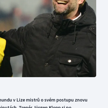
Moderní pětiboj
Triatlon
Motorsport
Veslování
Olympijské hry
Vodní slalom
Parasport
Volejbal
Plavání
Ostatní
Plážový volejbal
tmundu v Lize mistrů o svém postupu znovu
inutách. Trenér Jürgen Klopp si po