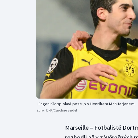
Curling
Dostihy
Florbal
Futsal
Golf
Gymnastika
Jürgen Klopp slaví postup s Henrikem Mchitarjanem
Zdroj:
DPA/Caroline Seidel
Marseille – Fotbalisté Dor
rozhodli až v závěrečných m