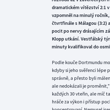
dramatickém vítězství 2:1 v
vzpomněl na minulý ročník,
čtvrtfinále s Málagou (3:2) 
pocit po nervy drásajícím z
Klopp utkání. Vestfálský tý
minuty kvalifikoval do osmi
Podle kouče Dortmundu moh
kdyby si jeho svěřenci lépe 
správně, a přesto byli málem
ale nedokázali je proměnit,"
každých 30 vteřin, ale míč t
hráče za výkon i přístup poch
koncentrovaní. Nemusel jsem n