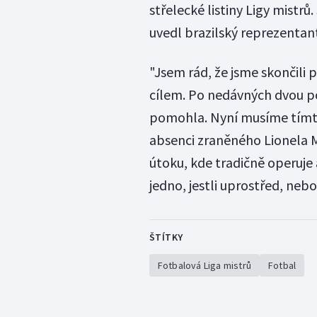
střelecké listiny Ligy mistrů
uvedl brazilský reprezentan
"Jsem rád, že jsme skončili 
cílem. Po nedávných dvou po
pomohla. Nyní musíme tímto
absenci zraněného Lionela M
útoku, kde tradičně operuje 
jedno, jestli uprostřed, nebo
ŠTÍTKY
Fotbalová Liga mistrů
Fotbal