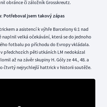
lnil obránce či záložník Grosskreutz.
u: Potřeboval jsem takový zápas
rickem a asistencí k výhře Barcelony 6:1 nad
naplnil velká očekávání, která se do jednoho
ného fotbalu po příchodu do Evropy vkládala.
 v předchozích pěti utkáních LM nedokázal
lomil až na závěr skupiny H. Góly ze 44., 48. a
 čtvrtý nejrychlejší hattrick v historii soutěže.