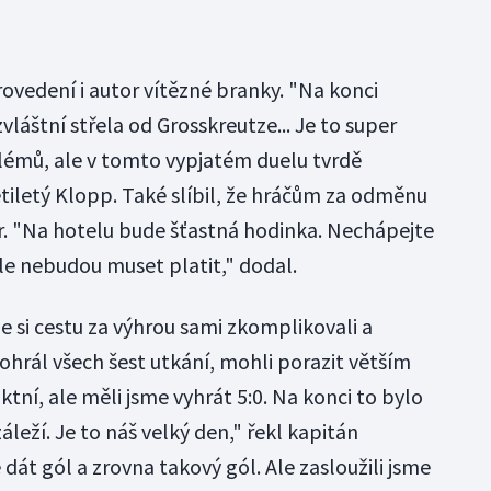
vedení i autor vítězné branky. "Na konci
áštní střela od Grosskreutze... Je to super
lémů, ale v tomto vypjatém duelu tvrdě
cetiletý Klopp. Také slíbil, že hráčům za odměnu
ar. "Na hotelu bude šťastná hodinka. Nechápejte
le nebudou muset platit," dodal.
že si cestu za výhrou sami zkomplikovali a
ohrál všech šest utkání, mohli porazit větším
tní, ale měli jsme vyhrát 5:0. Na konci to bylo
leží. Je to náš velký den," řekl kapitán
 dát gól a zrovna takový gól. Ale zasloužili jsme