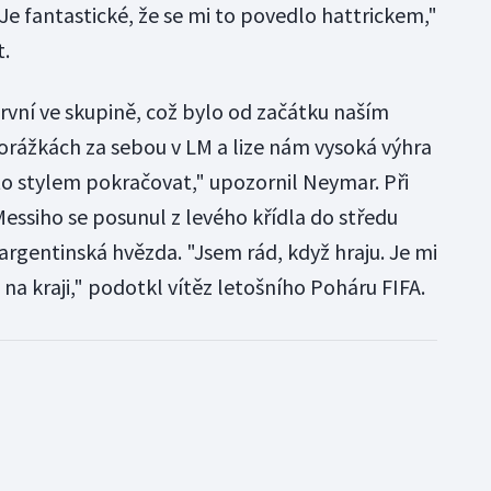
. Je fantastické, že se mi to povedlo hattrickem,"
t.
první ve skupině, což bylo od začátku naším
rážkách za sebou v LM a lize nám vysoká výhra
 stylem pokračovat," upozornil Neymar. Při
essiho se posunul z levého křídla do středu
argentinská hvězda. "Jsem rád, když hraju. Je mi
 na kraji," podotkl vítěz letošního Poháru FIFA.