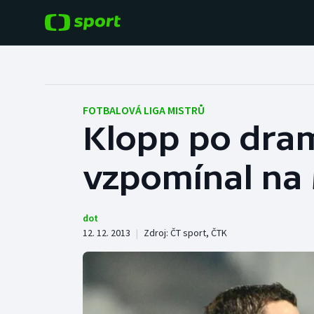
POPULÁRNÍ
DALŠÍ SPORTY
Fotbal
Americký fotbal
FOTBALOVÁ LIGA MISTRŮ
Klopp po dram
Hokej
Baseball a softbal
vzpomínal na
Tenis
Basketbal
Atletika
Biatlon
dot
12. 12. 2013
|
Zdroj:
ČT sport
,
ČTK
Cyklistika
Boby a skeleton
Box