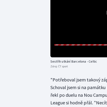
Sestřih utkání Barcelona - Celtic
Zdroj:
ČT sport
"Potřeboval jsem takový zá
Schoval jsem si na památku 
řekl po duelu na Nou Camp
League si hodně přál. "Necíti