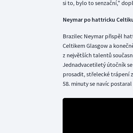
si to, bylo to senzační," dop
Neymar po hattricku Celtik
Brazilec Neymar přispěl hatt
Celtikem Glasgow a konečně 
z největších talentů součas
Jednadvacetiletý útočník se
prosadit, střelecké trápení z
58. minuty se navíc postaral o