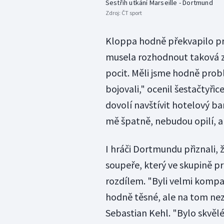
Sestřih utkání Marseille - Dortmund
Zdroj:
ČT sport
Kloppa hodně překvapilo pro
musela rozhodnout taková zvl
pocit. Měli jsme hodně prob
bojovali," ocenil šestačtyři
dovolí navštívit hotelový b
mě špatně, nebudou opilí, a
I hráči Dortmundu přiznali, 
soupeře, který ve skupině pr
rozdílem. "Byli velmi kompak
hodně těsné, ale na tom nezá
Sebastian Kehl. "Bylo skvělé