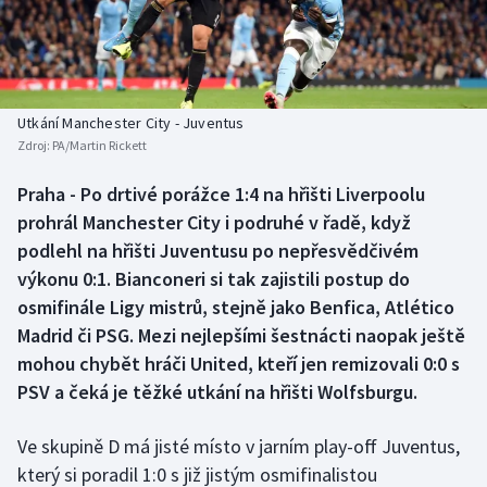
Baseball a softbal
Soutěže
Basketbal
Historické návraty
Biatlon
Aplikace ČT sport
Utkání Manchester City - Juventus
Zdroj:
PA/Martin Rickett
Boby a skeleton
AZ kvíz
Praha - Po drtivé porážce 1:4 na hřišti Liverpoolu
prohrál Manchester City i podruhé v řadě, když
Box
podlehl na hřišti Juventusu po nepřesvědčivém
Curling
výkonu 0:1. Bianconeri si tak zajistili postup do
osmifinále Ligy mistrů, stejně jako Benfica, Atlético
Dostihy
Madrid či PSG. Mezi nejlepšími šestnácti naopak ještě
mohou chybět hráči United, kteří jen remizovali 0:0 s
Florbal
PSV a čeká je těžké utkání na hřišti Wolfsburgu.
Futsal
Ve skupině D má jisté místo v jarním play-off Juventus,
který si poradil 1:0 s již jistým osmifinalistou
Golf