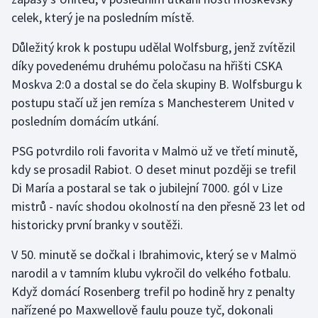
celek, který je na posledním místě.
Olympijské hry
Důležitý krok k postupu udělal Wolfsburg, jenž zvítězil
Parasport
díky povedenému druhému poločasu na hřišti CSKA
Moskva 2:0 a dostal se do čela skupiny B. Wolfsburgu k
Plavání
postupu stačí už jen remíza s Manchesterem United v
posledním domácím utkání.
Plážový volejbal
PSG potvrdilo roli favorita v Malmö už ve třetí minutě,
Ragby
kdy se prosadil Rabiot. O deset minut později se trefil
Di María a postaral se tak o jubilejní 7000. gól v Lize
Rychlobruslení
mistrů - navíc shodou okolností na den přesně 23 let od
historicky první branky v soutěži.
Rychlostní kanoistika
V 50. minutě se dočkal i Ibrahimovic, který se v Malmö
Short track
narodil a v tamním klubu vykročil do velkého fotbalu.
Když domácí Rosenberg trefil po hodině hry z penalty
Sportovní střelba
nařízené po Maxwellově faulu pouze tyč, dokonali