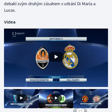
debakl svým druhým zásahem v utkání Di María a
Stolní tenis
Lucas.
Triatlon
Videa
Veslování
Vodní slalom
Volejbal
Ostatní