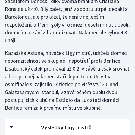
Šachtarem Doněck i díky dvěma brankám Cristiana
Ronalda už 4:0. Bílý balet, jenž v sobotu utrpěl debakl s
Barcelonou, ale prokázal, že není v nejlepším
rozpoložení, a třemi góly v rozmezí deseti minut dovolil
domácím utkání zdramatizovat. Nakonec ale výhru 4:3
uhájil.
Kazašská Astana, nováček Ligy mistrů, udržela domácí
neporazitelnost ve skupině i napotřetí proti Benfice.
Lisabonský celek prohrával už 0:2, v závěru však srovnal
a bod pro něj nakonec stačil k postupu. Účast v
osmifinále si zajistilo i Atlético po vítězství 2:0 nad
Galatasarayem Istanbul, v závěrečném duelu dvou
postupujících klubů na Estádio da Luz stačí domácí
Benfice remíza k prvnímu místu ve skupině.
Výsledky Ligy mistrů