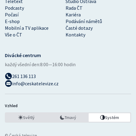
Teletext
Studio Ostrava
Podcasty
Rada ČT
Počasí
Kariéra
E-shop
Podávání námětů
Mobilní a TV aplikace
Časté dotazy
Vše o ČT
Kontakty
Divácké centrum
každý všední den:
8:00—16:00 hodin
261 136 113
info@ceskatelevize.cz
Vzhled
Světlý
Tmavý
Systém
© Česká televize