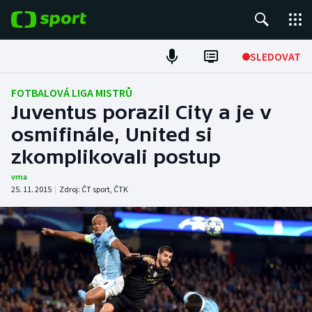
POPULÁRNÍ
SLEDOVAT
Fotbal
FOTBALOVÁ LIGA MISTRŮ
Juventus porazil City a je v
Hokej
osmifinále, United si
zkomplikovali postup
Tenis
vma
Atletika
25. 11. 2015
|
Zdroj:
ČT sport
,
ČTK
Cyklistika
DALŠÍ SPORTY
Americký fotbal
NEPŘEHLÉDNĚTE