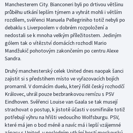
Manchesterem City. Bianconeri byli po drtivou většinu
průběhu utkání lepším týmem a vyhrát mohli i větším
Gymnastika
rozdílem, svěřenci Manuela Pellegriniho totiž nebyli po
debaklu s Liverpoolem v dobrém rozpoložení a
Házená
nedostali se k mnoha velkým příležitostem. Jediným
Jezdectví
gólem tak o vítězství domácích rozhodl Mario
Mandžukič pohotovým zakončením po centru Alexe
Judo
Sandra.
Druhý manchesterský celek United dnes naopak šanci
Krasobruslení
zajistit si s předstihem místo ve vyřazovacích bojích
Lezení
promarnil. V domácím duelu, který řídil český rozhodčí
Královec, uhrál pouze bezbrankovou remízu s PSV
Lyže a snowboard
Eindhoven. Svěřenci Louise van Gaala se tak musejí
strachovat o postup, k jistotě účasti v osmifinále totiž
Moderní pětiboj
potřebují výhru na hřišti vedoucího Wolfsburgu. PSV,
které má jen o bod méně a navíc má i lepší vzájemné
Motorsport
zápasy s United, v posledním utkání hostí moskevský