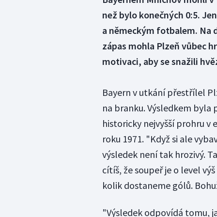
než bylo konečných 0:5. Je
a německým fotbalem. Na dr
zápas mohla Plzeň vůbec hrá
motivaci, aby se snažili hv
Bayern v utkání přestřílel P
na branku. Výsledkem byla po
historicky nejvyšší prohru 
roku 1971. "Když si ale vybav
výsledek není tak hrozivý. Ta
cítíš, že soupeř je o level v
kolik dostaneme gólů. Bohuž
"Výsledek odpovídá tomu, ja