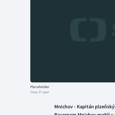
Curling
Dostihy
Florbal
Futsal
Golf
Gymnastika
Placeholder
Zdroj:
ČT sport
Mnichov - Kapitán plzeňskýc
Bayernem Mnichov mohli v L