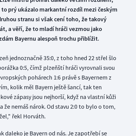
n to prý ukázalo markantní rozdíl mezi českým
uhou stranu si však cení toho, že takový
t, a věří, že to mladí hráči vezmou jako
ězdám Bayernu alespoň trochu přiblížit.
lzeň jednoznačně 35:0, z toho hned 22 střel šlo
rážka 0:5, čímž plzeňští hráči vyrovnali svou
v evropských pohárech 1:6 právě s Bayernem z
ím, kolik měl Bayern ještě šancí, tak ten
kové zápasy jsou nejhorší, když na vlastní kůži
ýš a že nemáš nárok. Od stavu 2:0 to bylo o tom,
el," řekl Horváth.
k daleko je Bayern od nás. Je zapotřebí se