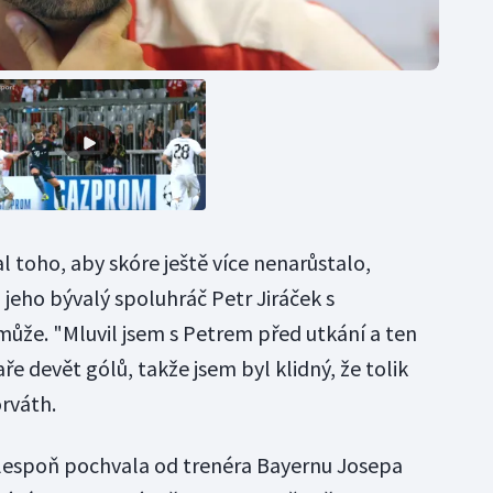
al toho, aby skóre ještě více nenarůstalo,
ž jeho bývalý spoluhráč Petr Jiráček s
e. "Mluvil jsem s Petrem před utkání a ten
e devět gólů, takže jsem byl klidný, že tolik
rváth.
alespoň pochvala od trenéra Bayernu Josepa