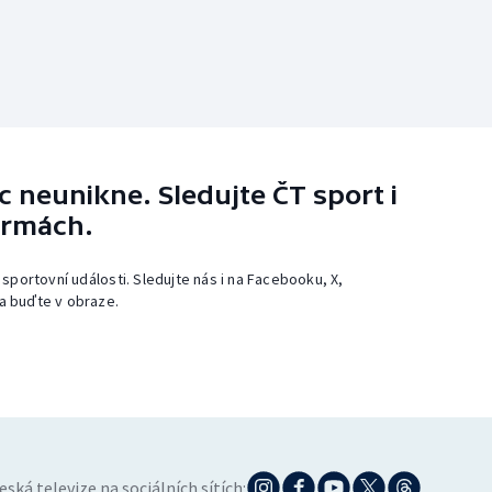
 neunikne. Sledujte ČT sport i
ormách.
 sportovní události. Sledujte nás i na Facebooku, X,
a buďte v obraze.
eská televize na sociálních sítích: