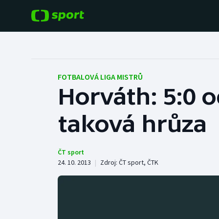
POPULÁRNÍ
DALŠÍ SPORTY
Fotbal
Americký fotbal
FOTBALOVÁ LIGA MISTRŮ
Horváth: 5:0 o
Hokej
Baseball a softbal
taková hrůza
Tenis
Basketbal
Atletika
Biatlon
ČT sport
24. 10. 2013
|
Zdroj:
ČT sport
,
ČTK
Cyklistika
Boby a skeleton
Box