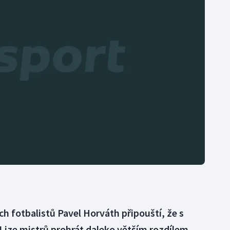
Moderní pětiboj
Triatlon
Motorsport
Veslování
Olympijské hry
Vodní slalom
Parasport
Volejbal
Plavání
Ostatní
Plážový volejbal
h fotbalistů Pavel Horváth připouští, že s
ize mistrů prohrát daleko větším rozdílem,