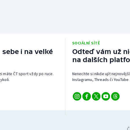
SOCIÁLNÍ SÍTĚ
 sebe i na velké
Odteď vám už nic
na dalších platf
izi máte ČT sport vždy po ruce.
Nenechte si nikde ujít nejnovější
ykoli.
Instagramu, Threads či YouTube 
Č