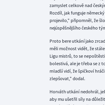
zamyslet celkově nad český
Rozdíl, jak funguje německý 
projevilo," připomněl, že š
nejúspěšnějšího českého tým
Proto bere utkání jako zrca
měli možnost vidět, že stále
Ligu mistrů, to se nepoštěst
bolestivá, ale je třeba se z 
mladší vidí, že špičkoví hráči 
zlepšovat," dodal.
Horváth utkání nedohrál, jel
aby mu ušetřil síly na důleži