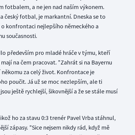
m fotbalem, a ne jen nad naším výkonem.
a český fotbal, je markantní. Dneska se to
lo o konfrontaci nejlepšího německého a
u současnosti.
dlo především pro mladé hráče v týmu, kteří
 mají na čem pracovat. "Zahrát si na Bayernu
í někomu za celý život. Konfrontace je
toho poučit. Já už se moc nezlepším, ale ti
jsou ještě rychlejší, šikovnější a že se stále musí
ikož ho za stavu 0:3 trenér Pavel Vrba stáhnul,
tější zápasy. "Sice nejsem nikdy rád, když mě