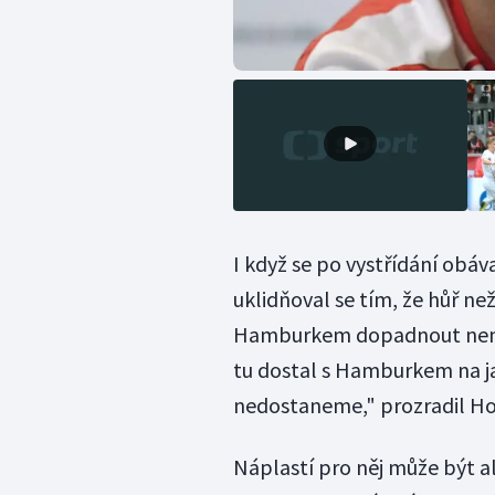
I když se po vystřídání obáv
uklidňoval se tím, že hůř ne
Hamburkem dopadnout nemůž
tu dostal s Hamburkem na jař
nedostaneme," prozradil Ho
Náplastí pro něj může být 