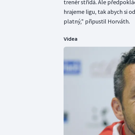
trenér střídá. Ale předpoklá
hrajeme ligu, tak abych si o
platný," připustil Horváth.
Videa