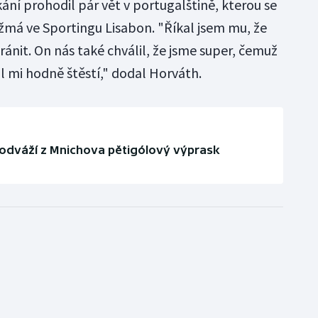
kání prohodil pár vět v portugalštině, kterou se
má ve Sportingu Lisabon. "Říkal jsem mu, že
ránit. On nás také chválil, že jsme super, čemuž
l mi hodně štěstí," dodal Horváth.
i odváží z Mnichova pětigólový výprask