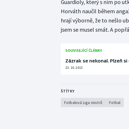
Guardioly, který s ním po ut
Horváth naučil během angaž
hrají výborně, že to nešlo ub
jsem se musel smát. A popřá
SOUVISEJÍCÍ ČLÁNKY
Zázrak se nekonal. Plzeň s
23. 10. 2013
ŠTÍTKY
Fotbalová Liga mistrů
Fotbal