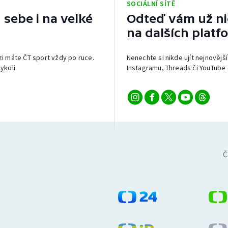
SOCIÁLNÍ SÍTĚ
 sebe i na velké
Odteď vám už nic
na dalších platf
izi máte ČT sport vždy po ruce.
Nenechte si nikde ujít nejnovější
ykoli.
Instagramu, Threads či YouTube 
Č