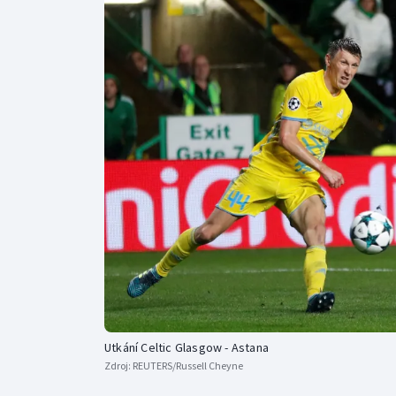
Curling
Dostihy
Florbal
Futsal
Golf
Gymnastika
Utkání Celtic Glasgow - Astana
Zdroj:
REUTERS/Russell Cheyne