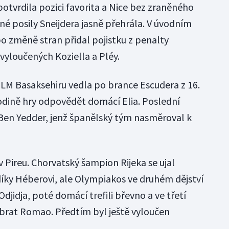
tvrdila pozici favorita a Nice bez zraněného
né posily Sneijdera jasně přehrála. V úvodním
po změně stran přidal pojistku z penalty
vyloučených Koziella a Pléy.
 LM Basaksehiru vedla po brance Escudera z 16.
odině hry odpovědět domácí Elia. Poslední
 Ben Yedder, jenž španělský tým nasměroval k
 Pireu. Chorvatský šampion Rijeka se ujal
íky Héberovi, ale Olympiakos ve druhém dějství
Odjidja, poté domácí trefili břevno a ve třetí
brat Romao. Předtím byl ještě vyloučen