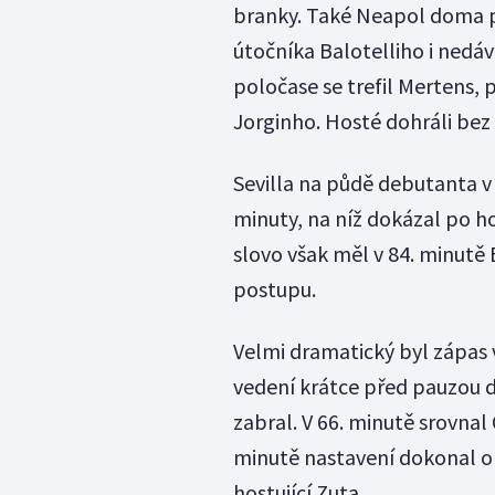
branky. Také Neapol doma po
útočníka Balotelliho i nedáv
poločase se trefil Mertens, 
Jorginho. Hosté dohráli bez 
Sevilla na půdě debutanta v
minuty, na níž dokázal po h
slovo však měl v 84. minutě
postupu.
Velmi dramatický byl zápas v
vedení krátce před pauzou d
zabral. V 66. minutě srovnal 
minutě nastavení dokonal o
hostující Zuta.