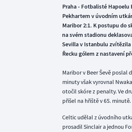
Praha - Fotbalisté Hapoelu
Pekhartem v úvodním utkání
Maribor 2:1. K postupu do s
na svém stadionu deklasoval
Sevilla v Istanbulu zvítězi
Řecku gólem z nastavení pře
Maribor v Beer Ševě poslal d
minuty však vyrovnal Nwaka
otočil skóre z penalty. Ve 
přišel na hřiště v 65. minutě.
Celtic udělal z úvodního utk
prosadil Sinclair a jednou Fo