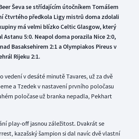
 Beer Ševa se střídajícím útočníkem Tomášem
 čtvrtého předkola Ligy mistrů doma zdolali
kupiny má velmi blízko Celtic Glasgow, který
 Astanu 5:0. Neapol doma porazila Nice 2:0,
la nad Basaksehirem 2:1 a Olympiakos Pireus v
hrál Rijeku 2:1.
o vedení v desáté minutě Tavares, už za dvě
eme a Tzedek v nastavení prvního poločasu
druhém poločase už branka nepadla, Pekhart
ání play-off jasnou záležitost. Dvakrát se
rrest, kazašský šampion si dal navíc dvě vlastní