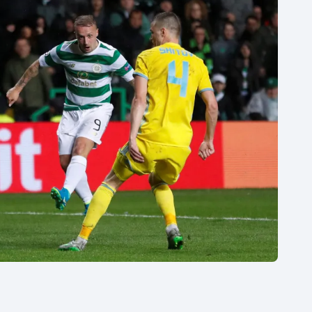
Moderní pětiboj
Triatlon
Motorsport
Veslování
Olympijské hry
Vodní slalom
Parasport
Volejbal
Plavání
Ostatní
Plážový volejbal