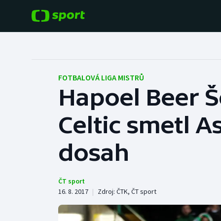
POPULÁRNÍ
DALŠÍ SPORTY
Fotbal
Americký fotbal
FOTBALOVÁ LIGA MISTRŮ
Hapoel Beer Š
Hokej
Baseball a softbal
Celtic smetl 
Tenis
Basketbal
Atletika
dosah
Biatlon
Cyklistika
Boby a skeleton
ČT sport
16. 8. 2017
|
Zdroj:
ČTK
,
ČT sport
Box