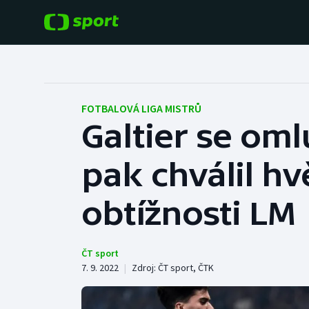
POPULÁRNÍ
DALŠÍ SPORTY
Fotbal
Americký fotbal
FOTBALOVÁ LIGA MISTRŮ
Galtier se oml
Hokej
Baseball a softbal
pak chválil h
Tenis
Basketbal
Atletika
obtížnosti LM
Biatlon
Cyklistika
Boby a skeleton
ČT sport
7. 9. 2022
|
Zdroj:
ČT sport
,
ČTK
Box