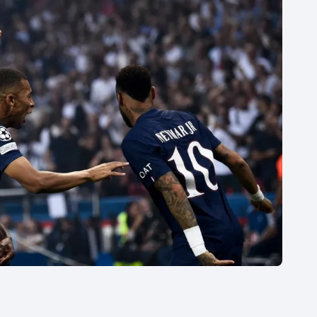
Moderní pětiboj
Triatlon
Motorsport
Veslování
Olympijské hry
Vodní slalom
Parasport
Volejbal
Plavání
Ostatní
Plážový volejbal