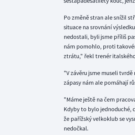
šestapadesátiletý kouč, jen
Po změně stran ale snížil st
situace na srovnání výsledk
nedostali, byli jsme příliš p
nám pomohlo, proti takovém
ztrátu," řekl trenér italskéh
"V závěru jsme museli tvrd
zápasy nám ale pomáhají růs
"Máme ještě na čem pracovat.
Kdyby to bylo jednoduché, 
že pařížský velkoklub se vys
nedočkal.