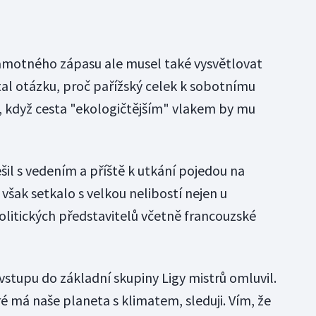
samotného zápasu ale musel také vysvětlovat
tal otázku, proč pařížský celek k sobotnímu
, když cesta "ekologičtějším" vlakem by mu
ešil s vedením a příště k utkání pojedou na
 však setkalo s velkou nelibostí nejen u
 politických představitelů včetně francouzské
vstupu do základní skupiny Ligy mistrů omluvil.
é má naše planeta s klimatem, sleduji. Vím, že