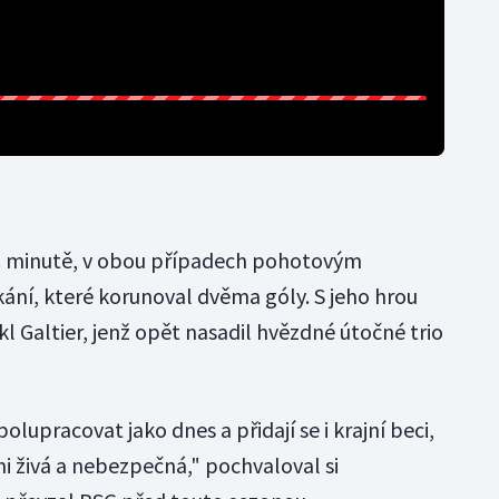
2. minutě, v obou případech pohotovým
kání, které korunoval dvěma góly. S jeho hrou
l Galtier, jenž opět nasadil hvězdné útočné trio
olupracovat jako dnes a přidají se i krajní beci,
i živá a nebezpečná," pochvaloval si