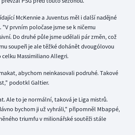
ž převzal PSG před touto sezonou.
řídající McKennie a Juventus měl i další nadějné
u. "V prvním poločase jsme se k ničemu
asivní. Do druhé půle jsme udělali pár změn, což
u soupeři je ale těžké dohánět dvougólovou
o celku Massimiliano Allegri.
ě makat, abychom neinkasovali podruhé. Takové
t," podotkl Galtier.
 Ale to je normální, taková je Liga mistrů.
dávno bychom ji už vyhráli," připomněl Mbappé,
něného triumfu v milionářské soutěži stále