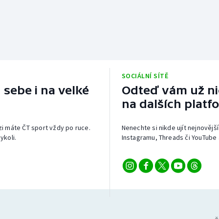
SOCIÁLNÍ SÍTĚ
 sebe i na velké
Odteď vám už nic
na dalších platf
izi máte ČT sport vždy po ruce.
Nenechte si nikde ujít nejnovější
ykoli.
Instagramu, Threads či YouTube 