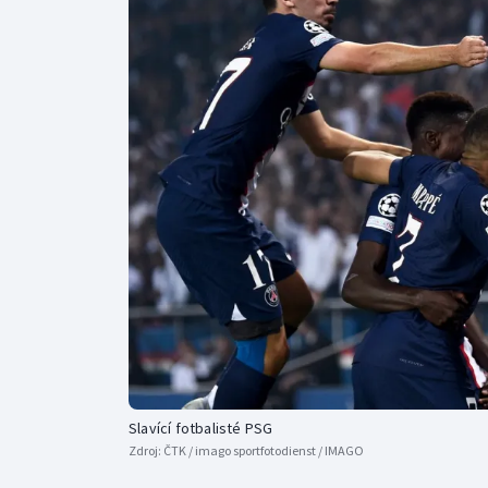
Curling
Dostihy
Florbal
Futsal
Golf
Gymnastika
Slavící fotbalisté PSG
Zdroj:
ČTK / imago sportfotodienst / IMAGO