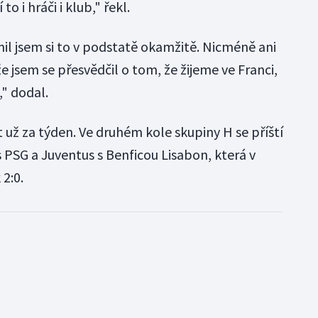
o i hráči i klub," řekl.
il jsem si to v podstatě okamžitě. Nicméně ani
e jsem se přesvědčil o tom, že žijeme ve Franci,
," dodal.
 už za týden. Ve druhém kole skupiny H se příští
s PSG a Juventus s Benficou Lisabon, která v
 2:0.