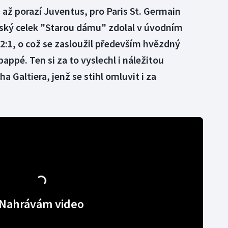
až porazí Juventus, pro Paris St. Germain
ský celek "Starou dámu" zdolal v úvodním
2:1, o což se zasloužil především hvězdný
ppé. Ten si za to vyslechl i náležitou
 Galtiera, jenž se stihl omluvit i za
Nahrávám video