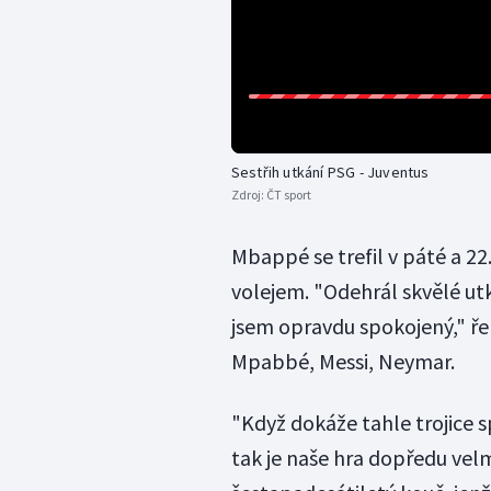
Sestřih utkání PSG - Juventus
Zdroj:
ČT sport
Mbappé se trefil v páté a 2
volejem. "Odehrál skvělé ut
jsem opravdu spokojený," řek
Mpabbé, Messi, Neymar.
"Když dokáže tahle trojice sp
tak je naše hra dopředu velm