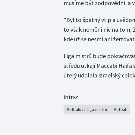
musíme být zodpovědní, a ví t
"Byl to špatný vtip a uvědom
to však nemění nic na tom, ž
kde už se nesmí ani žertovat
Liga mistrů bude pokračovat
středu utkají Maccabi Haifa 
úterý udolala izraelský celek
ŠTÍTKY
Fotbalová Liga mistrů
Fotbal