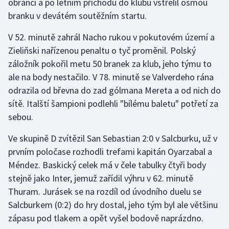
obránci a po letním příchodu do klubu vstřelil osmou
Stolní tenis
branku v devátém soutěžním startu.
Triatlon
V 52. minutě zahrál Nacho rukou v pokutovém území a
Zieliňski nařízenou penaltu o tyč proměnil. Polský
Veslování
záložník pokořil metu 50 branek za klub, jeho týmu to
ale na body nestačilo. V 78. minutě se Valverdeho rána
Vodní slalom
odrazila od břevna do zad gólmana Mereta a od nich do
sítě. Italští šampioni podlehli "bílému baletu" potřetí za
Volejbal
sebou.
Ostatní
Ve skupině D zvítězil San Sebastian 2:0 v Salcburku, už v
prvním poločase rozhodli trefami kapitán Oyarzabal a
Méndez. Baskický celek má v čele tabulky čtyři body
stejně jako Inter, jemuž zařídil výhru v 62. minutě
Thuram. Jurásek se na rozdíl od úvodního duelu se
Salcburkem (0:2) do hry dostal, jeho tým byl ale většinu
zápasu pod tlakem a opět vyšel bodově naprázdno.