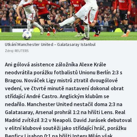
Baseball a softbal
Soutěže
Basketbal
Historické návraty
Biatlon
Aplikace ČT sport
Utkání Manchester United – Galatasaray Istanbul
Boby a skeleton
AZ kvíz
Zdroj:
REUTERS
Box
Ani gólová asistence záložníka Alexe Krále
neodvrátila porážku fotbalistů Unionu Berlín 2:3 s
Curling
Bragou. Nováček Ligy mistrů ztratil dvougólové
vedení, ve čtvrté minutě nastavení dokonal obrat
Dostihy
střídající André Castro. Anglickým klubům se
nedařilo. Manchester United nestačil doma 2:3 na
Florbal
Galatasaray, Arsenal prohrál 1:2 na hřišti Lens. Real
Madrid zvítězil 3:2 v Neapoli. David Jurásek debutoval
Futsal
v elitní klubové soutěži jako střídající hráč, porážku
Benficy Lisabon 0:1 na hřišti Interu Milán však
Golf