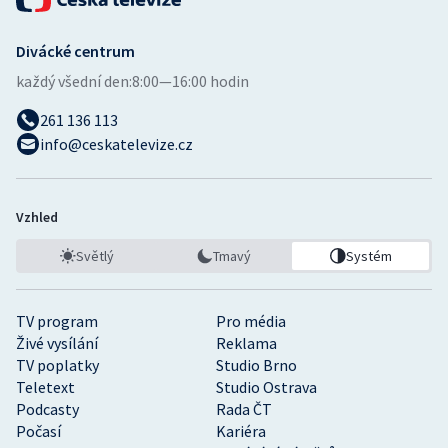
Divácké centrum
každý všední den:
8:00—16:00 hodin
261 136 113
info@ceskatelevize.cz
Vzhled
Světlý
Tmavý
Systém
TV program
Pro média
Živé vysílání
Reklama
TV poplatky
Studio Brno
Teletext
Studio Ostrava
Podcasty
Rada ČT
Počasí
Kariéra