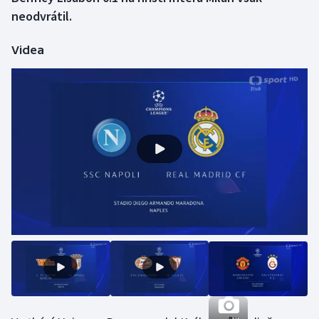
neodvrátil.
Gymnastika
Videa
Házená
Jezdectví
Judo
Krasobruslení
Lezení
Lyže a snowboard
Moderní pětiboj
Motorsport