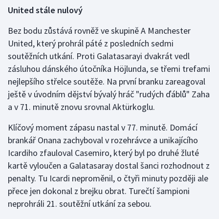
United stále nulový
Bez bodu zůstává rovněž ve skupině A Manchester
United, který prohrál páté z posledních sedmi
soutěžních utkání. Proti Galatasarayi dvakrát vedl
zásluhou dánského útočníka Höjlunda, se třemi trefami
nejlepšího střelce soutěže. Na první branku zareagoval
ještě v úvodním dějství bývalý hráč "rudých ďáblů" Zaha
a v 71. minutě znovu srovnal Aktürkoglu.
Klíčový moment zápasu nastal v 77. minutě. Domácí
brankář Onana zachyboval v rozehrávce a unikajícího
Icardiho zfauloval Casemiro, který byl po druhé žluté
kartě vyloučen a Galatasaray dostal šanci rozhodnout z
penalty. Tu Icardi neproměnil, o čtyři minuty později ale
přece jen dokonal z brejku obrat. Turečtí šampioni
neprohráli 21. soutěžní utkání za sebou.