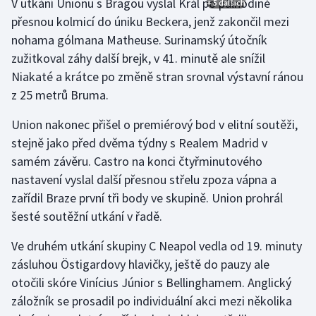
V utkání Unionu s Bragou vyslal Král po půlhodině
+ 5 dalších
přesnou kolmicí do úniku Beckera, jenž zakončil mezi
Olympijské hry
nohama gólmana Matheuse. Surinamský útočník
Parasport
zužitkoval záhy další brejk, v 41. minutě ale snížil
Niakaté a krátce po změně stran srovnal výstavní ránou
Plavání
z 25 metrů Bruma.
Plážový volejbal
Union nakonec přišel o premiérový bod v elitní soutěži,
stejně jako před dvěma týdny s Realem Madrid v
Ragby
samém závěru. Castro na konci čtyřminutového
nastavení vyslal další přesnou střelu zpoza vápna a
Rychlobruslení
zařídil Braze první tři body ve skupině. Union prohrál
šesté soutěžní utkání v řadě.
Rychlostní kanoistika
Ve druhém utkání skupiny C Neapol vedla od 19. minuty
Short track
zásluhou Östigardovy hlavičky, ještě do pauzy ale
otočili skóre Vinícius Júnior s Bellinghamem. Anglický
Sportovní střelba
záložník se prosadil po individuální akci mezi několika