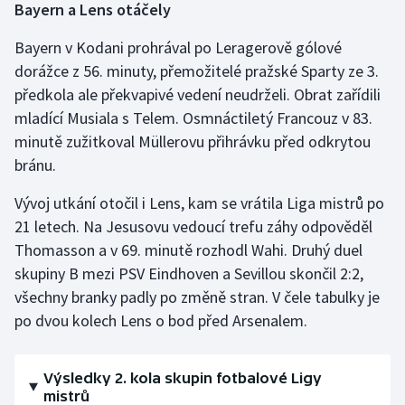
Bayern a Lens otáčely
Bayern v Kodani prohrával po Leragerově gólové
dorážce z 56. minuty, přemožitelé pražské Sparty ze 3.
předkola ale překvapivé vedení neudrželi. Obrat zařídili
mladící Musiala s Telem. Osmnáctiletý Francouz v 83.
minutě zužitkoval Müllerovu přihrávku před odkrytou
bránu.
Vývoj utkání otočil i Lens, kam se vrátila Liga mistrů po
21 letech. Na Jesusovu vedoucí trefu záhy odpověděl
Thomasson a v 69. minutě rozhodl Wahi. Druhý duel
skupiny B mezi PSV Eindhoven a Sevillou skončil 2:2,
všechny branky padly po změně stran. V čele tabulky je
po dvou kolech Lens o bod před Arsenalem.
Výsledky 2. kola skupin fotbalové Ligy
mistrů