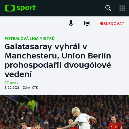
POPULÁRNÍ
SLEDOVAT
Fotbal
FOTBALOVÁ LIGA MISTRŮ
Galatasaray vyhrál v
Hokej
Manchesteru, Union Berlín
prohospodařil dvougólové
Tenis
vedení
Atletika
ČT sport
3. 10. 2023
|
Zdroj:
ČTK
Cyklistika
DALŠÍ SPORTY
Americký fotbal
NEPŘEHLÉDNĚTE