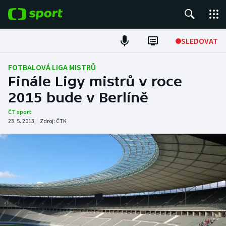
POPULÁRNÍ
SLEDOVAT
Fotbal
FOTBALOVÁ LIGA MISTRŮ
Finále Ligy mistrů v roce
Hokej
2015 bude v Berlíně
Tenis
ČT sport
23. 5. 2013
|
Zdroj:
ČTK
Atletika
Cyklistika
DALŠÍ SPORTY
Americký fotbal
NEPŘEHLÉDNĚTE