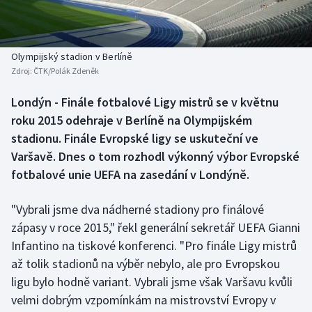
Baseball a softbal
Soutěže
Basketbal
Historické návraty
Olympijský stadion v Berlíně
Zdroj:
ČTK/Polák Zdeněk
Biatlon
Aplikace ČT sport
Londýn - Finále fotbalové Ligy mistrů se v květnu
Boby a skeleton
AZ kvíz
roku 2015 odehraje v Berlíně na Olympijském
stadionu. Finále Evropské ligy se uskuteční ve
Box
Varšavě. Dnes o tom rozhodl výkonný výbor Evropské
fotbalové unie UEFA na zasedání v Londýně.
Curling
"Vybrali jsme dva nádherné stadiony pro finálové
Dostihy
zápasy v roce 2015," řekl generální sekretář UEFA Gianni
Florbal
Infantino na tiskové konferenci. "Pro finále Ligy mistrů
až tolik stadionů na výběr nebylo, ale pro Evropskou
Futsal
ligu bylo hodně variant. Vybrali jsme však Varšavu kvůli
velmi dobrým vzpomínkám na mistrovství Evropy v
Golf