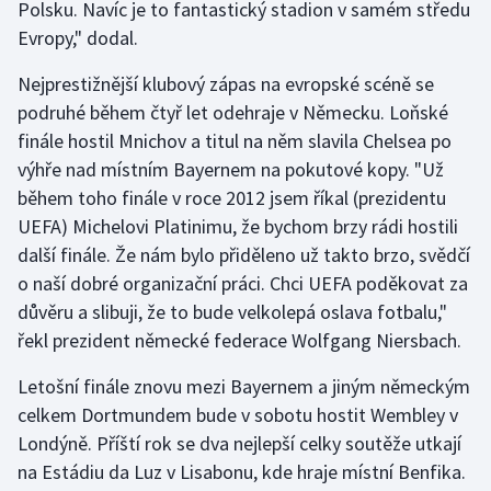
Polsku. Navíc je to fantastický stadion v samém středu
Evropy," dodal.
Gymnastika
Nejprestižnější klubový zápas na evropské scéně se
Házená
podruhé během čtyř let odehraje v Německu. Loňské
finále hostil Mnichov a titul na něm slavila Chelsea po
Jezdectví
výhře nad místním Bayernem na pokutové kopy. "Už
během toho finále v roce 2012 jsem říkal (prezidentu
Judo
UEFA) Michelovi Platinimu, že bychom brzy rádi hostili
další finále. Že nám bylo přiděleno už takto brzo, svědčí
Krasobruslení
o naší dobré organizační práci. Chci UEFA poděkovat za
důvěru a slibuji, že to bude velkolepá oslava fotbalu,"
Lezení
řekl prezident německé federace Wolfgang Niersbach.
Lyže a snowboard
Letošní finále znovu mezi Bayernem a jiným německým
celkem Dortmundem bude v sobotu hostit Wembley v
Moderní pětiboj
Londýně. Příští rok se dva nejlepší celky soutěže utkají
na Estádiu da Luz v Lisabonu, kde hraje místní Benfika.
Motorsport