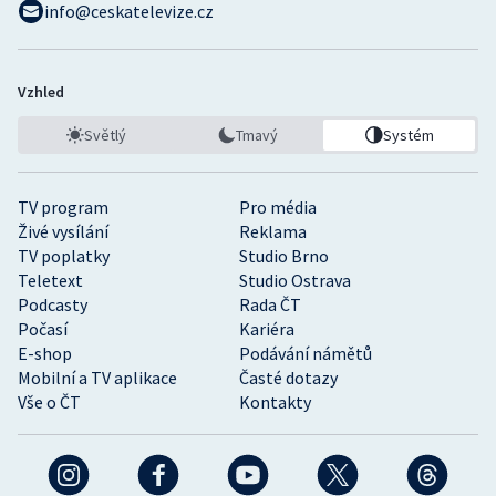
info@ceskatelevize.cz
Vzhled
Světlý
Tmavý
Systém
TV program
Pro média
Živé vysílání
Reklama
TV poplatky
Studio Brno
Teletext
Studio Ostrava
Podcasty
Rada ČT
Počasí
Kariéra
E-shop
Podávání námětů
Mobilní a TV aplikace
Časté dotazy
Vše o ČT
Kontakty