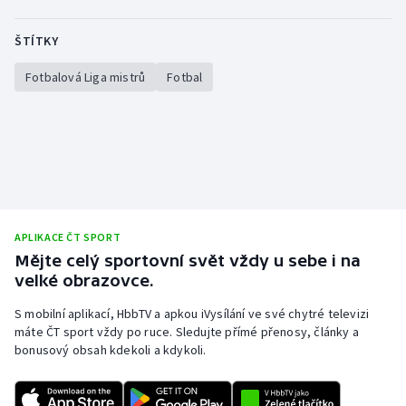
Stolní tenis
ŠTÍTKY
Triatlon
Fotbalová Liga mistrů
Fotbal
Veslování
Vodní slalom
Volejbal
Ostatní
APLIKACE ČT SPORT
Mějte celý sportovní svět vždy u sebe i na
velké obrazovce.
S mobilní aplikací, HbbTV a apkou iVysílání ve své chytré televizi
máte ČT sport vždy po ruce. Sledujte přímé přenosy, články a
bonusový obsah kdekoli a kdykoli.