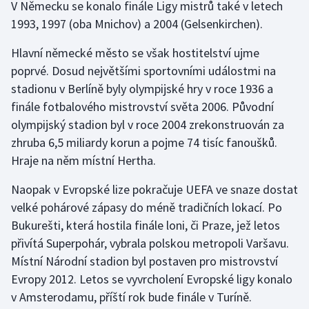
V Německu se konalo finále Ligy mistrů také v letech
Olympijské hry
1993, 1997 (oba Mnichov) a 2004 (Gelsenkirchen).
Hlavní německé město se však hostitelství ujme
Parasport
poprvé. Dosud největšími sportovními událostmi na
Plavání
stadionu v Berlíně byly olympijské hry v roce 1936 a
finále fotbalového mistrovství světa 2006. Původní
Plážový volejbal
olympijský stadion byl v roce 2004 zrekonstruován za
zhruba 6,5 miliardy korun a pojme 74 tisíc fanoušků.
Ragby
Hraje na něm místní Hertha.
Rychlobruslení
Naopak v Evropské lize pokračuje UEFA ve snaze dostat
velké pohárové zápasy do méně tradičních lokací. Po
Rychlostní kanoistika
Bukurešti, která hostila finále loni, či Praze, jež letos
přivítá Superpohár, vybrala polskou metropoli Varšavu.
Short track
Místní Národní stadion byl postaven pro mistrovství
Evropy 2012. Letos se vyvrcholení Evropské ligy konalo
Sportovní střelba
v Amsterodamu, příští rok bude finále v Turíně.