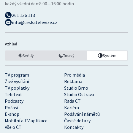
každý všední den:
8:00—16:00 hodin
261 136 113
info@ceskatelevize.cz
Vzhled
Světlý
Tmavý
Systém
TV program
Pro média
Živé vysílání
Reklama
TV poplatky
Studio Brno
Teletext
Studio Ostrava
Podcasty
Rada ČT
Počasí
Kariéra
E-shop
Podávání námětů
Mobilní a TV aplikace
Časté dotazy
Vše o ČT
Kontakty