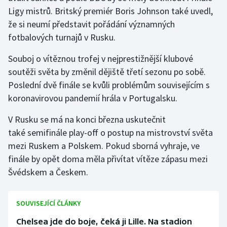
Ligy mistrů. Britský premiér Boris Johnson také uvedl,
Olympijské hry
že si neumí představit pořádání významných
fotbalových turnajů v Rusku.
Parasport
Souboj o vítěznou trofej v nejprestižnější klubové
Plavání
soutěži světa by změnil dějiště třetí sezonu po sobě.
Poslední dvě finále se kvůli problémům souvisejícím s
Plážový volejbal
koronavirovou pandemií hrála v Portugalsku.
Ragby
V Rusku se má na konci března uskutečnit
také semifinále play-off o postup na mistrovství světa
Rychlobruslení
mezi Ruskem a Polskem. Pokud sborná vyhraje, ve
finále by opět doma měla přivítat vítěze zápasu mezi
Rychlostní kanoistika
Švédskem a Českem.
Short track
SOUVISEJÍCÍ ČLÁNKY
Sportovní střelba
Chelsea jde do boje, čeká ji Lille. Na stadion