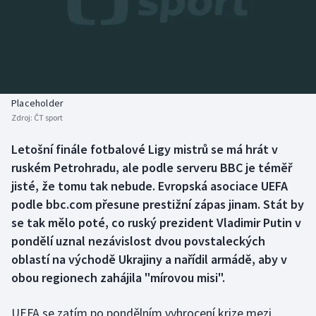
Baseball a softbal
Soutěže
Basketbal
Historické návraty
Biatlon
Aplikace ČT sport
Placeholder
Boby a skeleton
AZ kvíz
Zdroj:
ČT sport
Box
Letošní finále fotbalové Ligy mistrů se má hrát v
ruském Petrohradu, ale podle serveru BBC je téměř
Curling
jisté, že tomu tak nebude. Evropská asociace UEFA
podle bbc.com přesune prestižní zápas jinam. Stát by
Dostihy
se tak mělo poté, co ruský prezident Vladimir Putin v
pondělí uznal nezávislost dvou povstaleckých
Florbal
oblastí na východě Ukrajiny a nařídil armádě, aby v
obou regionech zahájila "mírovou misi".
Futsal
UEFA se zatím po pondělním vyhrocení krize mezi
Golf