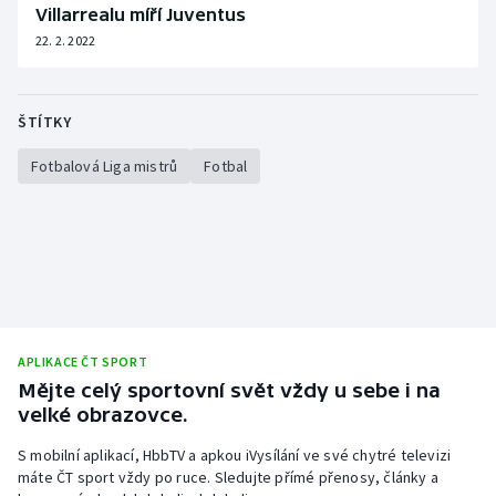
Villarrealu míří Juventus
Stolní tenis
22. 2. 2022
Triatlon
Veslování
ŠTÍTKY
Fotbalová Liga mistrů
Fotbal
Vodní slalom
Volejbal
Ostatní
APLIKACE ČT SPORT
Mějte celý sportovní svět vždy u sebe i na
velké obrazovce.
S mobilní aplikací, HbbTV a apkou iVysílání ve své chytré televizi
máte ČT sport vždy po ruce. Sledujte přímé přenosy, články a