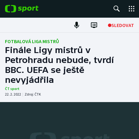
POPULÁRNÍ
SLEDOVAT
Fotbal
FOTBALOVÁ LIGA MISTRŮ
Finále Ligy mistrů v
Hokej
Petrohradu nebude, tvrdí
BBC. UEFA se ještě
Tenis
nevyjádřila
Atletika
ČT sport
22. 2. 2022
|
Zdroj:
ČTK
Cyklistika
DALŠÍ SPORTY
Americký fotbal
NEPŘEHLÉDNĚTE