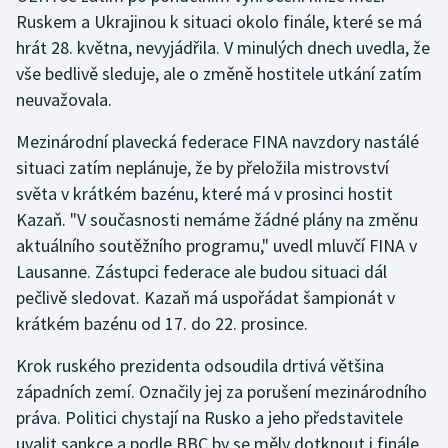
Ruskem a Ukrajinou k situaci okolo finále, které se má
hrát 28. května, nevyjádřila. V minulých dnech uvedla, že
Gymnastika
vše bedlivě sleduje, ale o změně hostitele utkání zatím
Házená
neuvažovala.
Mezinárodní plavecká federace FINA navzdory nastálé
Jezdectví
situaci zatím neplánuje, že by přeložila mistrovství
Judo
světa v krátkém bazénu, které má v prosinci hostit
Kazaň. "V současnosti nemáme žádné plány na změnu
Krasobruslení
aktuálního soutěžního programu," uvedl mluvčí FINA v
Lausanne. Zástupci federace ale budou situaci dál
Lezení
pečlivě sledovat. Kazaň má uspořádat šampionát v
krátkém bazénu od 17. do 22. prosince.
Lyže a snowboard
Krok ruského prezidenta odsoudila drtivá většina
Moderní pětiboj
západních zemí. Označily jej za porušení mezinárodního
práva. Politici chystají na Rusko a jeho představitele
Motorsport
uvalit sankce a podle BBC by se měly dotknout i finále