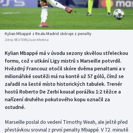
Baseball a softbal
Soutěže
Basketbal
Historické návraty
Biatlon
Aplikace ČT sport
Kylian Mbappé z Realu Madrid skóruje z penalty
Zdroj:
REUTERS/Juan Medina
Boby a skeleton
AZ kvíz
Kylian Mbappé má v úvodu sezony skvělou střeleckou
formu, což v utkání Ligy mistrů s Marseille potvrdil.
Box
Hvězdný Francouz otočil skóre dvěma penaltami a v
Curling
milionářské soutěži má na kontě už 57 gólů, čímž se
zařadil na šesté místo historických tabulek. Trenér
Dostihy
hostů Roberto De Zerbi kousal porážku 1:2 těžce a
nařízení druhého pokutového kopu označil za
Florbal
ostudné.
Futsal
Marseille poslal do vedení Timothy Weah, ale ještě před
přestávkou srovnal z první penalty Mbappé. V 72. minutě
Golf