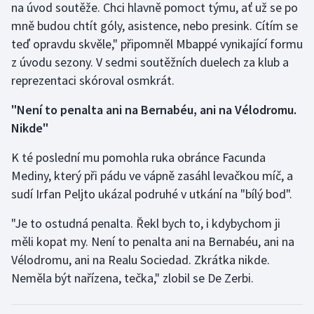
na úvod soutěže. Chci hlavně pomoct týmu, ať už se po
Olympijské hry
mně budou chtít góly, asistence, nebo presink. Cítím se
teď opravdu skvěle," připomněl Mbappé vynikající formu
Parasport
z úvodu sezony. V sedmi soutěžních duelech za klub a
reprezentaci skóroval osmkrát.
Plavání
"Není to penalta ani na Bernabéu, ani na Vélodromu.
Plážový volejbal
Nikde"
Ragby
K té poslední mu pomohla ruka obránce Facunda
Mediny, který při pádu ve vápně zasáhl levačkou míč, a
Rychlobruslení
sudí Irfan Peljto ukázal podruhé v utkání na "bílý bod".
"Je to ostudná penalta. Řekl bych to, i kdybychom ji
Rychlostní kanoistika
měli kopat my. Není to penalta ani na Bernabéu, ani na
Short track
Vélodromu, ani na Realu Sociedad. Zkrátka nikde.
Neměla být nařízena, tečka," zlobil se De Zerbi.
Sportovní střelba