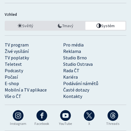
Vzhled
Světlý
Tmavý
Systém
TV program
Pro média
Živé vysílání
Reklama
TV poplatky
Studio Brno
Teletext
Studio Ostrava
Podcasty
Rada ČT
Počasí
Kariéra
E-shop
Podávání námětů
Mobilní a TV aplikace
Časté dotazy
Vše o ČT
Kontakty
Instagram
Facebook
YouTube
X
Threads