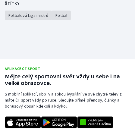
ŠTÍTKY
Stolní tenis
Fotbalová Liga mistrů
Fotbal
Triatlon
Veslování
Vodní slalom
Volejbal
APLIKACE ČT SPORT
Mějte celý sportovní svět vždy u sebe i na
Ostatní
velké obrazovce.
S mobilní aplikací, HbbTV a apkou iVysílání ve své chytré televizi
máte ČT sport vždy po ruce. Sledujte přímé přenosy, články a
bonusový obsah kdekoli a kdykoli.