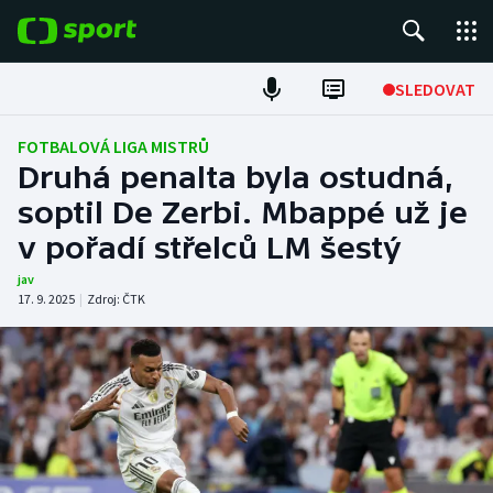
POPULÁRNÍ
SLEDOVAT
Fotbal
FOTBALOVÁ LIGA MISTRŮ
Druhá penalta byla ostudná,
Hokej
soptil De Zerbi. Mbappé už je
v pořadí střelců LM šestý
Tenis
jav
Atletika
17. 9. 2025
|
Zdroj:
ČTK
Cyklistika
DALŠÍ SPORTY
Americký fotbal
NEPŘEHLÉDNĚTE