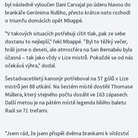
byl následně vyloučen Dani Carvajal po úderu hlavou do
brankáře Gerónima Rulliho, přesto krátce nato rozhodl
Gymnastika
o triumfu domácích opět Mbappé.
Házená
"V takových situacích potřebuji cítit tlak, pak ze sebe
dostanu to nejlepší," řekl Mbappé. "Byl to těžký večer,
Jezdectví
hráli jsme o deseti, ale atmosféra na San Bernabéu byla
úžasná – tak jako vždy v Lize mistrů. Pokaždé se od nás
Judo
očekává výhra," dodal.
Krasobruslení
Šestadvacetiletý kanonýr potřeboval na 57 gólů v Lize
mistrů jen 88 utkání. Na šestém místě dostihl Thomase
Lezení
Müllera, který stejného počtu dosáhl ve 163 zápasech.
Další metou je na pátém místě legenda bílého baletu
Lyže a snowboard
Raúl se 71 trefami.
Moderní pětiboj
Motorsport
"Jsem rád, že jsem přispěl dvěma brankami k vítězství