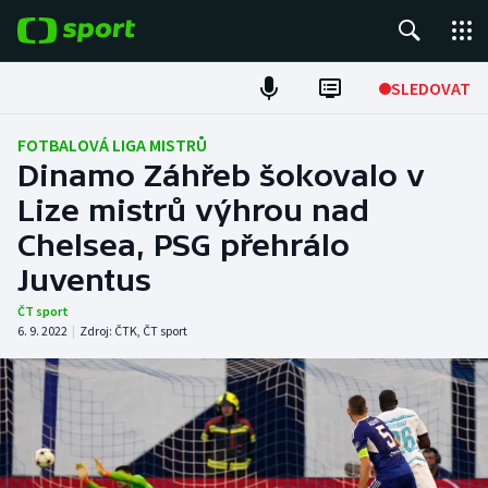
POPULÁRNÍ
SLEDOVAT
Fotbal
FOTBALOVÁ LIGA MISTRŮ
Dinamo Záhřeb šokovalo v
Hokej
Lize mistrů výhrou nad
Chelsea, PSG přehrálo
Tenis
Juventus
Atletika
ČT sport
6. 9. 2022
|
Zdroj:
ČTK
,
ČT sport
Cyklistika
DALŠÍ SPORTY
Americký fotbal
NEPŘEHLÉDNĚTE