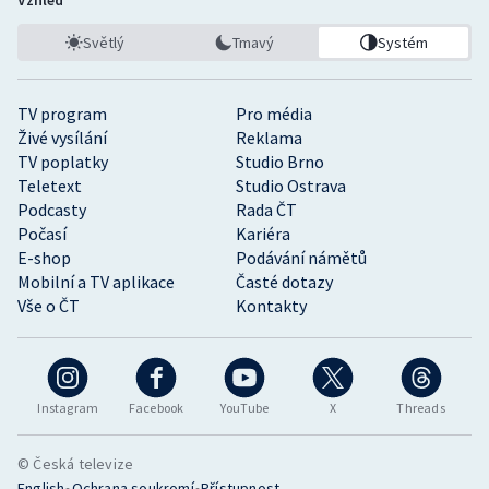
Světlý
Tmavý
Systém
TV program
Pro média
Živé vysílání
Reklama
TV poplatky
Studio Brno
Teletext
Studio Ostrava
Podcasty
Rada ČT
Počasí
Kariéra
E-shop
Podávání námětů
Mobilní a TV aplikace
Časté dotazy
Vše o ČT
Kontakty
Instagram
Facebook
YouTube
X
Threads
© Česká televize
•
•
English
Ochrana soukromí
Přístupnost