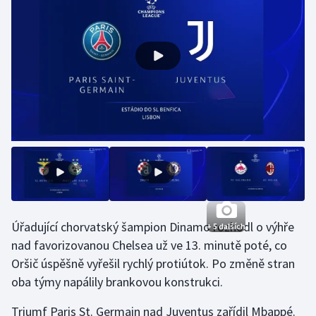
Gymnastika
Házená
Jezdectví
Judo
Krasobruslení
Lezení
Úřadující chorvatský šampion Dinamo rozhodl o výhře
+ 5 dalších
Lyže a snowboard
nad favorizovanou Chelsea už ve 13. minutě poté, co
Oršič úspěšně vyřešil rychlý protiútok. Po změně stran
Moderní pětiboj
oba týmy napálily brankovou konstrukci.
Motorsport
Triumf Paris St. Germain nad Juventus zařídil Mbappé.