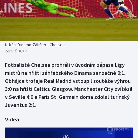
Baseball a softbal
Soutěže
Basketbal
Historické návraty
Biatlon
Aplikace ČT sport
Utkání Dinamo Záhřeb - Chelsea
Boby a skeleton
AZ kvíz
Zdroj:
ČTK/AP
Box
Fotbalisté Chelsea prohráli v úvodním zápase Ligy
mistrů na hřišti záhřebského Dinama senzačně 0:1.
Curling
Obhájce trofeje Real Madrid vstoupil soutěže výhrou
3:0 na hřišti Celticu Glasgow. Manchester City zvítězil
Dostihy
v Seville 4:0 a Paris St. Germain doma zdolal turínský
Juventus 2:1.
Florbal
Videa
Futsal
Golf