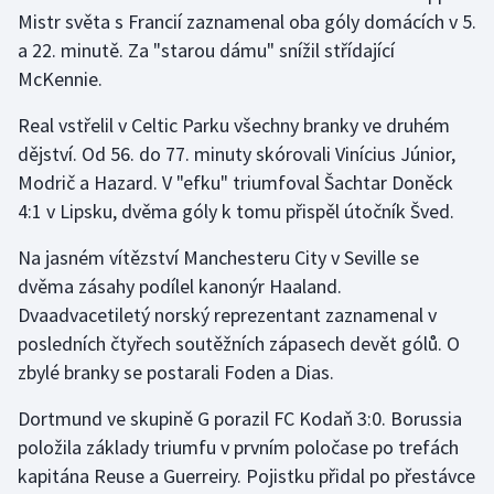
Mistr světa s Francií zaznamenal oba góly domácích v 5.
Olympijské hry
a 22. minutě. Za "starou dámu" snížil střídající
McKennie.
Parasport
Real vstřelil v Celtic Parku všechny branky ve druhém
Plavání
dějství. Od 56. do 77. minuty skórovali Vinícius Júnior,
Modrič a Hazard. V "efku" triumfoval Šachtar Doněck
Plážový volejbal
4:1 v Lipsku, dvěma góly k tomu přispěl útočník Šved.
Ragby
Na jasném vítězství Manchesteru City v Seville se
dvěma zásahy podílel kanonýr Haaland.
Rychlobruslení
Dvaadvacetiletý norský reprezentant zaznamenal v
posledních čtyřech soutěžních zápasech devět gólů. O
Rychlostní kanoistika
zbylé branky se postarali Foden a Dias.
Short track
Dortmund ve skupině G porazil FC Kodaň 3:0. Borussia
položila základy triumfu v prvním poločase po trefách
Sportovní střelba
kapitána Reuse a Guerreiry. Pojistku přidal po přestávce