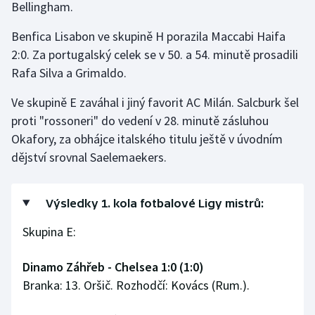
Bellingham.
Stolní tenis
Benfica Lisabon ve skupině H porazila Maccabi Haifa
Triatlon
2:0. Za portugalský celek se v 50. a 54. minutě prosadili
Rafa Silva a Grimaldo.
Veslování
Ve skupině E zaváhal i jiný favorit AC Milán. Salcburk šel
Vodní slalom
proti "rossoneri" do vedení v 28. minutě zásluhou
Okafory, za obhájce italského titulu ještě v úvodním
Volejbal
dějství srovnal Saelemaekers.
Ostatní
Výsledky 1. kola fotbalové Ligy mistrů:
Skupina E:
Dinamo Záhřeb - Chelsea 1:0 (1:0)
Branka: 13. Oršič. Rozhodčí: Kovács (Rum.).