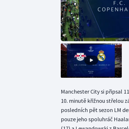
Manchester City si připsal 11
10. minutě křižnou střelou z
posledních pět sezon LM desá
pouze jeho spoluhráč Haala
(17) a Lewandowski z Barcel