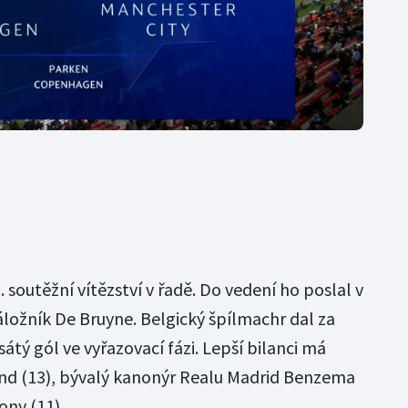
. soutěžní vítězství v řadě. Do vedení ho poslal v
áložník De Bruyne. Belgický špílmachr dal za
tý gól ve vyřazovací fázi. Lepší bilanci má
nd (13), bývalý kanonýr Realu Madrid Benzema
ony (11).