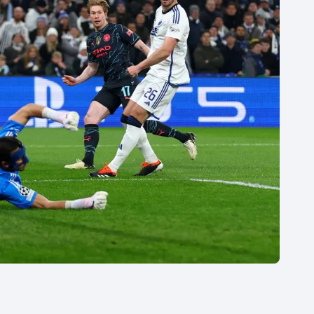
Moderní pětiboj
Triatlon
Motorsport
Veslování
Olympijské hry
Vodní slalom
Parasport
Volejbal
Plavání
Ostatní
Plážový volejbal