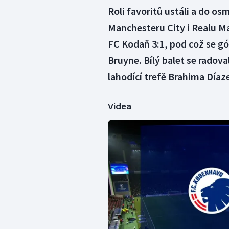
Roli favoritů ustáli a do osm
Manchesteru City i Realu Ma
FC Kodaň 3:1, pod což se g
Bruyne. Bílý balet se radova
lahodící trefě Brahima Díaz
Videa