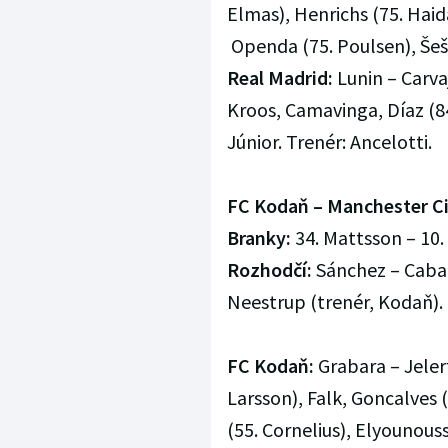
Elmas), Henrichs (75. Haid
Openda (75. Poulsen), Šeš
Real Madrid:
Lunin – Carva
Kroos, Camavinga, Díaz (84
Júnior. Trenér: Ancelotti.
FC Kodaň – Manchester Cit
Branky:
34. Mattsson – 10. 
Rozhodčí:
Sánchez – Cabaňe
Neestrup (trenér, Kodaň).
FC Kodaň:
Grabara – Jeler
Larsson), Falk, Goncalves 
(55. Cornelius), Elyounouss