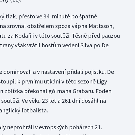
lký tlak, přesto ve 34. minutě po špatné
na srovnal obstřelem zpoza vápna Mattsson,
tu za Kodaň i v této soutěži. Těsně před pauzou
trany však vrátil hostům vedení Silva po De
je dominovali a v nastavení přidali pojistku. De
toupil k prvnímu utkání v této sezoně Ligy
ten zblízka překonal gólmana Grabaru. Foden
v soutěži. Ve věku 23 let a 261 dní dosáhl na
anglický fotbalista.
ly neprohráli v evropských pohárech 21.