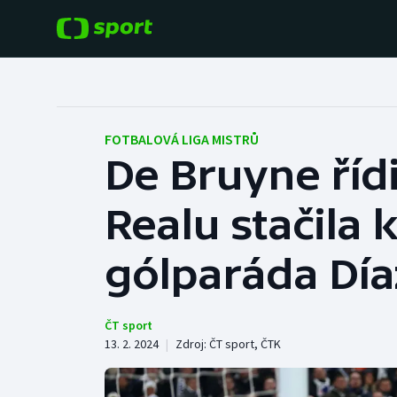
POPULÁRNÍ
DALŠÍ SPORTY
Fotbal
Americký fotbal
FOTBALOVÁ LIGA MISTRŮ
De Bruyne řídi
Hokej
Baseball a softbal
Realu stačila 
Tenis
Basketbal
Atletika
gólparáda Día
Biatlon
Cyklistika
Boby a skeleton
ČT sport
13. 2. 2024
|
Zdroj:
ČT sport
,
ČTK
Box