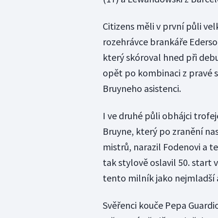
Citizens měli v první půli ve
rozehrávce brankáře Ederso
který skóroval hned při debu
opět po kombinaci z pravé s
Bruyneho asistenci.
I ve druhé půli obhájci trofe
Bruyne, který po zranění nas
mistrů, narazil Fodenovi a 
tak stylově oslavil 50. start 
tento milník jako nejmladší 
Svěřenci kouče Pepa Guardio