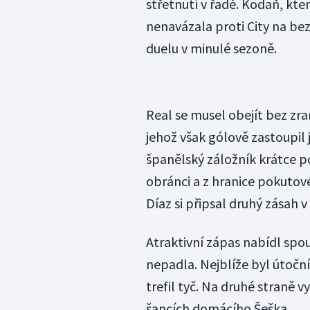
střetnutí v řadě. Kodaň, kte
nenavázala proti City na b
duelu v minulé sezoně.
Real se musel obejít bez zr
jehož však gólově zastoupil 
španělský záložník krátce p
obránci a z hranice pokutové
Díaz si připsal druhý zásah 
Atraktivní zápas nabídl spou
nepadla. Nejblíže byl útočník
trefil tyč. Na druhé straně 
šancích domácího Šeška.