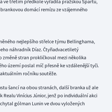
rá ve třetím předkole vyřadila pražskou Spartu,
ezbrankovou domácí remízu ze vzájemného
aněného nejlepšího střelce týmu Bellinghama,
jeho náhradník Díaz. Čtyřiadvacetiletý
o změně stran prokličkoval mezi několika
ho území poslal míč přesně ke vzdálenější tyči.
v aktuálním ročníku soutěže.
stu šancí na obou stranách, další branka už ale
 Realu Vinícius Júnior, jenž po individuální akci
vychytal gólman Lunin ve dvou vyložených