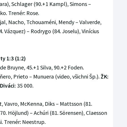
ara), Schlager (90.+1 Kampl), Simons –
ko. Trenér: Rose.
jal, Nacho, Tchouaméni, Mendy – Valverde,
. Vázquez) – Rodrygo (84. Joselu), Vinícius
y 1:3 (1:2)
de Bruyne, 45.+1 Silva, 90.+2 Foden.
ro, Prieto – Munuera (video, všichni Šp.).
ŽK:
Diváci:
35 000.
t, Vavro, McKenna, Diks – Mattsson (81.
(70. Höjlund) – Achúri (81. Sörensen), Claesson
i. Trenér: Neestrup.