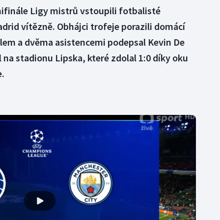
ifinále Ligy mistrů vstoupili fotbalisté
drid vítězně. Obhájci trofeje porazili domácí
ólem a dvěma asistencemi podepsal Kevin De
l na stadionu Lipska, které zdolal 1:0 díky oku
e.