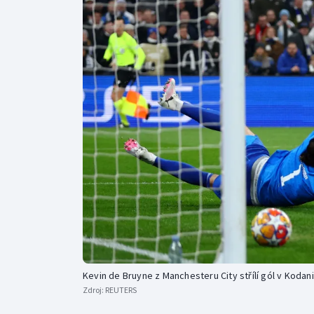
Curling
Dostihy
Florbal
Futsal
Golf
Gymnastika
Kevin de Bruyne z Manchesteru City střílí gól v Kodani
Zdroj:
REUTERS