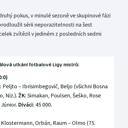
 druhý pokus, v minulé sezoně ve skupinové fázi
rodloužil sérii neporazitelnosti na šest
elek zvítězil v jediném z posledních sedmi
lová utkání fotbalové Ligy mistrů:
0:0)
:
Peljto – Ibrisimbegovič, Beljo (všichni Bosna
o, Niz.).
ŽK:
Simakan, Poulsen, Šeško, Rose
s Júnior.
Diváci:
45 000.
, Klostermann, Orbán, Raum – Olmo (75.