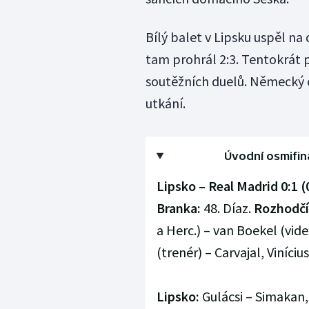
Bílý balet v Lipsku uspěl na
tam prohrál 2:3. Tentokrát p
soutěžních duelů. Německý c
utkání.
Úvodní osmifiná
Lipsko – Real Madrid 0:1 (
Branka:
48. Díaz.
Rozhodčí
a Herc.) – van Boekel (vide
(trenér) – Carvajal, Viníciu
Lipsko:
Gulácsi – Simakan