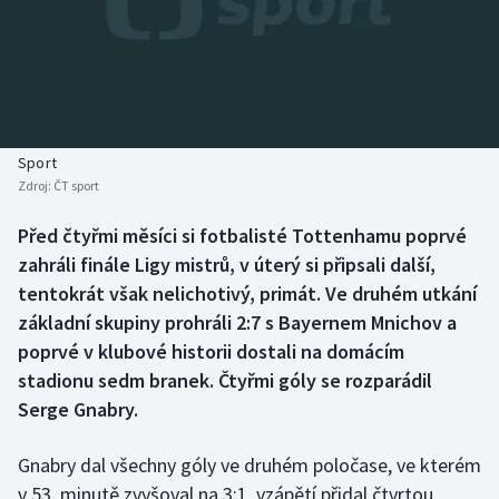
Baseball a softbal
Soutěže
Basketbal
Historické návraty
Biatlon
Aplikace ČT sport
Sport
Boby a skeleton
AZ kvíz
Zdroj:
ČT sport
Box
Před čtyřmi měsíci si fotbalisté Tottenhamu poprvé
zahráli finále Ligy mistrů, v úterý si připsali další,
Curling
tentokrát však nelichotivý, primát. Ve druhém utkání
základní skupiny prohráli 2:7 s Bayernem Mnichov a
Dostihy
poprvé v klubové historii dostali na domácím
stadionu sedm branek. Čtyřmi góly se rozparádil
Florbal
Serge Gnabry.
Futsal
Gnabry dal všechny góly ve druhém poločase, ve kterém
v 53. minutě zvyšoval na 3:1, vzápětí přidal čtvrtou
Golf