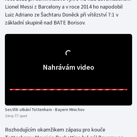
Lionel Messi z Barcelony a v roce 2014 ho napodobil
Olympijské hry
Luiz Adriano ze Šachtaru Doněck při vítězství 7:1 v
základní skupině nad BATE Borisov.
Parasport
Plavání
Plážový volejbal
Nahrávám video
Ragby
Rychlobruslení
Rychlostní kanoistika
Sestřih utkání Tottenham - Bayern Mnichov
Short track
Zdroj:
ČT sport
Sportovní střelba
Rozhodujícím okamžikem zápasu pro kouče