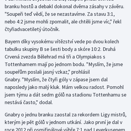
branku hostů a debakl dokonal dvěma zásahy v závěru.
"Soupeři teď vědí, že se nezastavíme. Za stavu 3:1,
Gymnastika
nebo 4:2 jsme mohli zpomalit, ale chtěli jsme víc," řekl
Házená
čtyřiadvacetiletý útočník.
Bayern díky vysokému vítězství vede po dvou kolech
Jezdectví
tabulku skupiny B se šesti body a skóre 10:2. Druhá
Judo
Crvená zvezda Bělehrad má tři a Olympiakos s
Tottenhamem mají po jednom bodu. "Myslím, že jsme
Krasobruslení
soupeřům poslali jasný vzkaz," prohlásil
Gnabry. "Myslím, že čtyři góly v zápase jsem dal
Lezení
naposledy jako malý kluk. Mám velkou radost. Pomohl
jsem týmu a dát sedm gólů na stadionu Tottenhamu se
Lyže a snowboard
nestává často," dodal.
Moderní pětiboj
Gnabry o jednu branku zaostal za rekordem Ligy mistrů,
kterým je pět gólů v jednom utkání. Jako první je dal v
Motorsport
roce 2012 při osmifinálové výhře 7:1 nad Leverkusenem