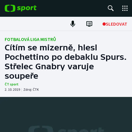
POPULÁRNÍ
SLEDOVAT
Fotbal
FOTBALOVÁ LIGA MISTRŮ
Cítím se mizerně, hlesl
Hokej
Pochettino po debaklu Spurs.
Střelec Gnabry varuje
Tenis
soupeře
Atletika
ČT sport
2. 10. 2019
|
Zdroj:
ČTK
Cyklistika
DALŠÍ SPORTY
Americký fotbal
NEPŘEHLÉDNĚTE