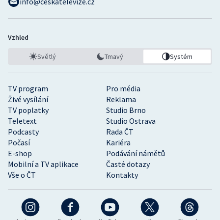
info@ceskatelevize.cz
Vzhled
Světlý
Tmavý
Systém
TV program
Pro média
Živé vysílání
Reklama
TV poplatky
Studio Brno
Teletext
Studio Ostrava
Podcasty
Rada ČT
Počasí
Kariéra
E-shop
Podávání námětů
Mobilní a TV aplikace
Časté dotazy
Vše o ČT
Kontakty