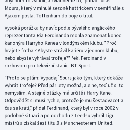
abychom to zvládli, a zvládneme to," přidal Lucas
Moura, který v minulé sezoně hattrickem v semifinále s
Ajaxem poslal Tottenham do boje o titul.
Vysoká porážka by navíc podle bývalého anglického
reprezentanta Ria Ferdinanda mohla znamenat konec
kanonýra Harryho Kanea v londýnském klubu. "Proč
hrajete fotbal? Abyste strávil kariéru v jednom klubu,
nebo abyste vyhrával trofeje?" řekl Ferdinand v
rozhovoru pro televizní stanici BT Sport.
"Proto se ptám: Vypadají Spurs jako tým, který dokáže
vyhrát trofeje? Před pár lety možná, ale ne, teď už si to
nemyslím. A stejné otázky má určitě i Harry Kane.
Odpovědět si musí rychle, protože je mu šestadvacet a
čas se krátí," přidal Ferdinand, který byl v roce 2002 v
podobné situaci a po odchodu z Leedsu vyhrál Ligu
mistrů a získal šest titulů s Manchesterem United.