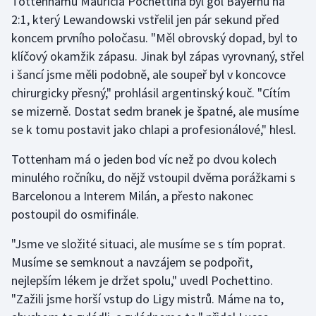
Tottenhamu Mauricia Pochettina byl gól Bayernu na
Stolní tenis
2:1, který Lewandowski vstřelil jen pár sekund před
koncem prvního poločasu. "Měl obrovský dopad, byl to
Triatlon
klíčový okamžik zápasu. Jinak byl zápas vyrovnaný, střel
i šancí jsme měli podobně, ale soupeř byl v koncovce
Veslování
chirurgicky přesný," prohlásil argentinský kouč. "Cítím
se mizerně. Dostat sedm branek je špatné, ale musíme
Vodní slalom
se k tomu postavit jako chlapi a profesionálové," hlesl.
Volejbal
Tottenham má o jeden bod víc než po dvou kolech
minulého ročníku, do nějž vstoupil dvěma porážkami s
Ostatní
Barcelonou a Interem Milán, a přesto nakonec
postoupil do osmifinále.
"Jsme ve složité situaci, ale musíme se s tím poprat.
Musíme se semknout a navzájem se podpořit,
nejlepším lékem je držet spolu," uvedl Pochettino.
"Zažili jsme horší vstup do Ligy mistrů. Máme na to,