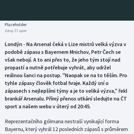
Baseball a softbal
Soutěže
Basketbal
Historické návraty
Placeholder
Zdroj:
ČT sport
Biatlon
Aplikace ČT sport
Londýn - Na Arsenal čeká v Lize mistrů velká výzva v
Boby a skeleton
AZ kvíz
podobě zápasu s Bayernem Mnichov, Petr Čech se
však nebojí. A to ani přes to, že jeho tým stojí nad
Box
propastí a nutně potřebuje vyhrát, aby udržel
reálnou šanci na postup. "Naopak se na to těším. Pro
Curling
tyhle zápasy člověk fotbal hraje. Každý sní o
zápasech s nejlepšími týmy a je to veliká výzva," řekl
Dostihy
brankář Arsenalu. Přímý přenos utkání sledujte na ČT
Florbal
sport a našem webu v úterý od 20:45.
Futsal
Reprezentačního gólmana nestraší vynikající forma
Bayernu, který vyhrál 12 posledních zápasů s průměrem
Golf