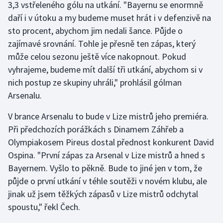
3,3 vstřeleného gólu na utkání. "Bayernu se enormně
daří i v útoku a my budeme muset hrát i v defenzivě na
Gymnastika
sto procent, abychom jim nedali šance. Půjde o
zajímavé srovnání. Tohle je přesně ten zápas, který
Házená
může celou sezonu ještě více nakopnout. Pokud
vyhrajeme, budeme mít další tři utkání, abychom si v
Jezdectví
nich postup ze skupiny uhráli," prohlásil gólman
Arsenalu.
Judo
V brance Arsenalu to bude v Lize mistrů jeho premiéra.
Krasobruslení
Při předchozích porážkách s Dinamem Záhřeb a
Olympiakosem Pireus dostal přednost konkurent David
Lezení
Ospina. "První zápas za Arsenal v Lize mistrů a hned s
Lyže a snowboard
Bayernem. Vyšlo to pěkně. Bude to jiné jen v tom, že
půjde o první utkání v téhle soutěži v novém klubu, ale
Moderní pětiboj
jinak už jsem těžkých zápasů v Lize mistrů odchytal
spoustu," řekl Čech.
Motorsport