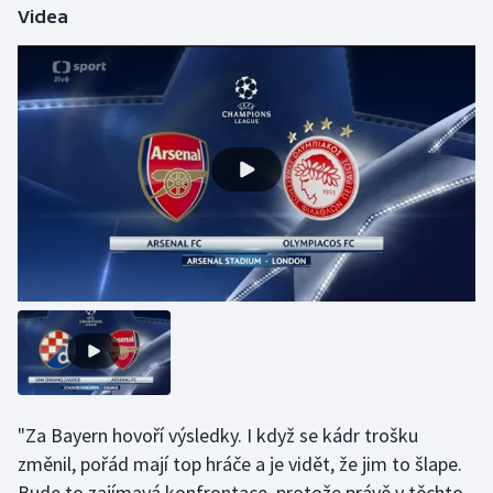
Stolní tenis
Videa
Triatlon
Veslování
Vodní slalom
Volejbal
Ostatní
"Za Bayern hovoří výsledky. I když se kádr trošku
změnil, pořád mají top hráče a je vidět, že jim to šlape.
Bude to zajímavá konfrontace, protože právě v těchto