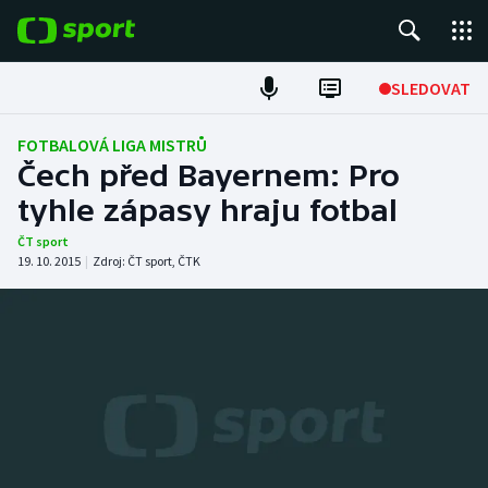
POPULÁRNÍ
SLEDOVAT
Fotbal
FOTBALOVÁ LIGA MISTRŮ
Čech před Bayernem: Pro
Hokej
tyhle zápasy hraju fotbal
Tenis
ČT sport
19. 10. 2015
|
Zdroj:
ČT sport
,
ČTK
Atletika
Cyklistika
DALŠÍ SPORTY
Americký fotbal
NEPŘEHLÉDNĚTE