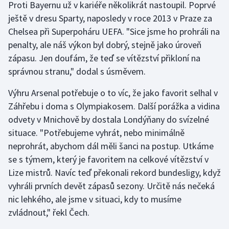
Proti Bayernu už v kariéře několikrát nastoupil. Poprvé
Olympijské hry
ještě v dresu Sparty, naposledy v roce 2013 v Praze za
Chelsea při Superpoháru UEFA. "Sice jsme ho prohráli na
Parasport
penalty, ale náš výkon byl dobrý, stejně jako úroveň
zápasu. Jen doufám, že teď se vítězství přikloní na
Plavání
správnou stranu," dodal s úsměvem.
Plážový volejbal
Výhru Arsenal potřebuje o to víc, že jako favorit selhal v
Záhřebu i doma s Olympiakosem. Další porážka a vidina
Ragby
odvety v Mnichově by dostala Londýňany do svízelné
situace. "Potřebujeme vyhrát, nebo minimálně
Rychlobruslení
neprohrát, abychom dál měli šanci na postup. Utkáme
se s týmem, který je favoritem na celkové vítězství v
Rychlostní kanoistika
Lize mistrů. Navíc teď překonali rekord bundesligy, když
vyhráli prvních devět zápasů sezony. Určitě nás nečeká
Short track
nic lehkého, ale jsme v situaci, kdy to musíme
zvládnout," řekl Čech.
Sportovní střelba