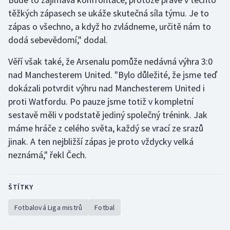
těžkých zápasech se ukáže skutečná síla týmu. Je to
zápas o všechno, a když ho zvládneme, určitě nám to
dodá sebevědomí," dodal.
Věří však také, že Arsenalu pomůže nedávná výhra 3:0
nad Manchesterem United. "Bylo důležité, že jsme teď
dokázali potvrdit výhru nad Manchesterem United i
proti Watfordu. Po pauze jsme totiž v kompletní
sestavě měli v podstatě jediný společný trénink. Jak
máme hráče z celého světa, každý se vrací ze srazů
jinak. A ten nejbližší zápas je proto vždycky velká
neznámá," řekl Čech.
ŠTÍTKY
Fotbalová Liga mistrů
Fotbal