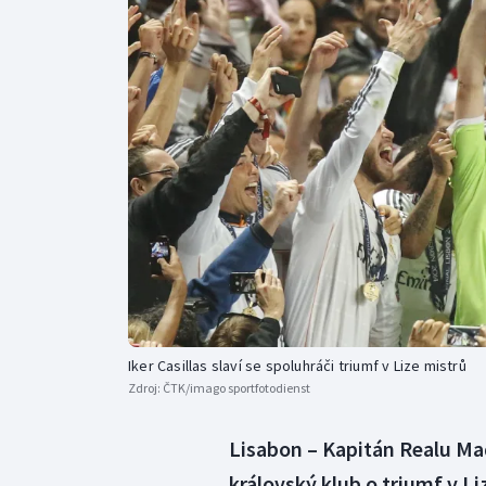
Curling
Dostihy
Florbal
Futsal
Golf
Gymnastika
Iker Casillas slaví se spoluhráči triumf v Lize mistrů
Zdroj:
ČTK/imago sportfotodienst
Lisabon – Kapitán Realu Mad
královský klub o triumf v Li