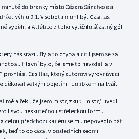
. minutě do branky místo Césara Sáncheze a
žet výhru 2:1. V sobotu mohl být Casillas
ě vyběhl a Atlético z toho vytěžilo šťastný gól
terý nás srazil. Byla to chyba a cítil jsem se za
 fotbal. Hlavní bylo, že jsme to nevzdali a v
 prohlásil Casillas, který autorovi vyrovnávací
e děkoval velkým objetím i polibkem na tvář.
 mě a řekl, že jsem mistr, zkur... mistr," uvedl
rdil svou neskutečnou střeleckou formu
a celou předchozí kariéru se mu nepovedlo dát
nek, teď to dokázal v posledních sedmi