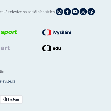
eská televize na sociálních sítích:
din
levize.cz
Systém