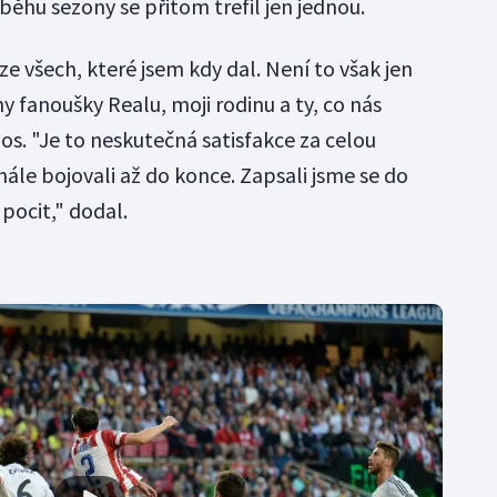
ěhu sezony se přitom trefil jen jednou.
 ze všech, které jsem kdy dal. Není to však jen
ny fanoušky Realu, moji rodinu a ty, co nás
s. "Je to neskutečná satisfakce za celou
inále bojovali až do konce. Zapsali jsme se do
 pocit," dodal.