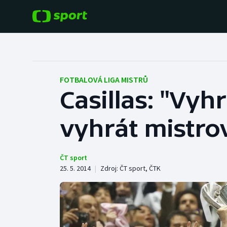
POPULÁRNÍ
DALŠÍ SPORTY
Fotbal
Americký fotbal
FOTBALOVÁ LIGA MISTRŮ
Casillas: "Vyhr
Hokej
Baseball a softbal
vyhrát mistrov
Tenis
Basketbal
Atletika
Biatlon
ČT sport
25. 5. 2014
|
Zdroj:
ČT sport
,
ČTK
Cyklistika
Boby a skeleton
Box