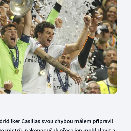
Moderní pětiboj
Triatlon
Motorsport
Veslování
Olympijské hry
Vodní slalom
Parasport
Volejbal
Plavání
Ostatní
Plážový volejbal
rid Iker Casillas svou chybou málem připravil
ze mistrů, nakonec však přece jen mohl slavit a