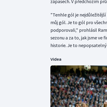
zápasech. V předchozím průb
"Tenhle gól je nejdůležitější
můj gól. Je to gól pro všech
podporovali," prohlásil Ramo
sezonu a za to, jak jsme ve f
historie. Je to nepopsatelný
Videa