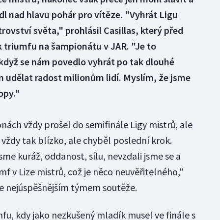
dl nad hlavu pohár pro vítěze. "Vyhrát Ligu
rovství světa," prohlásil Casillas, který před
k triumfu na šampionátu v JAR. "Je to
 když se nám povedlo vyhrát po tak dlouhé
m udělat radost milionům lidí. Myslím, že jsme
ropy."
nách vždy prošel do semifinále Ligy mistrů, ale
 vždy tak blízko, ale chyběl poslední krok.
sme kuráž, oddanost, sílu, nevzdali jsme se a
f v Lize mistrů, což je něco neuvěřitelného,"
 je nejúspěšnějším týmem soutěže.
fu, kdy jako nezkušený mladík musel ve finále s