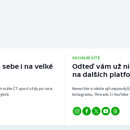
SOCIÁLNÍ SÍTĚ
 sebe i na velké
Odteď vám už nic
na dalších platf
izi máte ČT sport vždy po ruce.
Nenechte si nikde ujít nejnovější
ykoli.
Instagramu, Threads či YouTube 