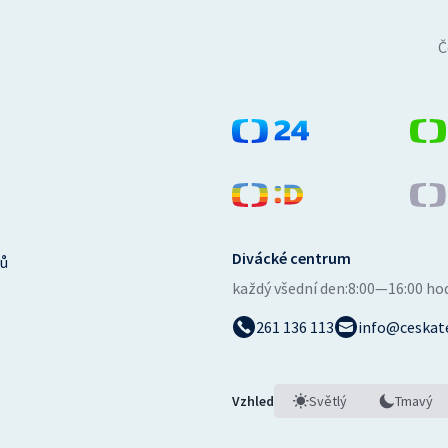
Č
Divácké centrum
ů
každý všední den:
8:00—16:00 ho
261 136 113
info@ceskate
Vzhled
Světlý
Tmavý