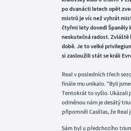
po dvanácti letech opět zve
mistrů je víc než vyhrát mist
čtyřmi lety dovedl Španěly 
neskutečná radost. Zvláště
době. Je to velké privilegiu
si zasloužili stát se králi Ev
Real v posledních třech sezo
finále mu unikalo. "Byli jsme
Tentokrát to vyšlo. Ukázali j
odměnou nám je desátý trium
připomněl Casillas, že Real
Sám byl u předchozího trium