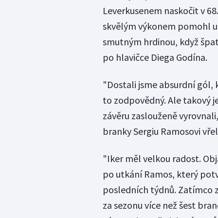
Leverkusenem naskočit v 68
skvělým výkonem pomohl udr
smutným hrdinou, když špatn
po hlavičce Diega Godína.
"Dostali jsme absurdní gól, k
to zodpovědný. Ale takový je
závěru zaslouženě vyrovnali,"
branky Sergiu Ramosovi vřel
"Iker měl velkou radost. Objal
po utkání Ramos, který potv
posledních týdnů. Zatímco z
za sezonu více než šest bra