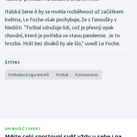
Italská Serie A by se mohla rozběhnout už začátkem
května, Le Foche však pochybuje, že s fanoušky v
hledišti. "Fotbal sdružuje lidi, což je přesný opak
chování, které je potřeba ve stavu pandemie. Je to
hrozba. Hrát bez diváků by ale šlo," uvedl Le Foche.
ŠTÍTKY
Fotbalová Liga mistrů
Fotbal
Koronavirus
APLIKACE ČT SPORT
Mějte celý sportovní svět vždy u sebe i na