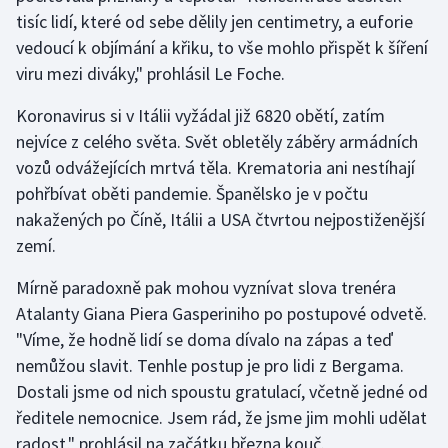
Stolní tenis
tisíc lidí, které od sebe dělily jen centimetry, a euforie
vedoucí k objímání a křiku, to vše mohlo přispět k šíření
Triatlon
viru mezi diváky," prohlásil Le Foche.
Veslování
Koronavirus si v Itálii vyžádal již 6820 obětí, zatím
nejvíce z celého světa. Svět obletěly záběry armádních
Vodní slalom
vozů odvážejících mrtvá těla. Krematoria ani nestíhají
pohřbívat oběti pandemie. Španělsko je v počtu
Volejbal
nakažených po Číně, Itálii a USA čtvrtou nejpostiženější
zemí.
Ostatní
Mírně paradoxně pak mohou vyznívat slova trenéra
Atalanty Giana Piera Gasperiniho po postupové odvetě.
"Víme, že hodně lidí se doma dívalo na zápas a teď
nemůžou slavit. Tenhle postup je pro lidi z Bergama.
Dostali jsme od nich spoustu gratulací, včetně jedné od
ředitele nemocnice. Jsem rád, že jsme jim mohli udělat
radost," prohlásil na začátku března kouč.