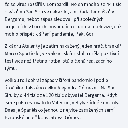
že se virus rozšířil v Lombardii. Nejen mnoho ze 44 tisíc
diváků na San Siru se nakazilo, ale i řada fanoušků v
Gymnastika
Bergamu, neboť zápas sledovali při společných
projekcích, v barech, hospodách či doma u televize, což
Házená
mohlo přispět k šíření pandemie," řekl Gori.
Jezdectví
Z kádru Atalanty je zatím nakažený jeden hráč, brankář
Marco Sportiello, ve valencijském klubu měla pozitivní
Judo
test více než třetina fotbalistů a členů realizačního
týmu.
Krasobruslení
Velkou roli sehrál zápas v šíření pandemie i podle
Lezení
útočníka italského celku Alejandra Gómeze. "Na San
Siru bylo 44 tisíc ze 120 tisíc obyvatel Bergama. Když
Lyže a snowboard
jsme pak cestovali do Valencie, nebyly žádné kontroly.
Moderní pětiboj
Dnes je Španělsko jednou z nejvíce zasažených zemí
Evropské unie," konstatoval Gómez.
Motorsport