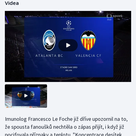
Videa
Olympijské hry
Parasport
Plavání
Plážový volejbal
Ragby
Rychlobruslení
Rychlostní kanoistika
Short track
Imunolog Francesco Le Foche již dříve upozornil na to,
Sportovní střelba
že spousta fanoušků nechtěla o zápas přijít, i když již
pociťovala příznaky a teplotu. "Koncentrace desítek