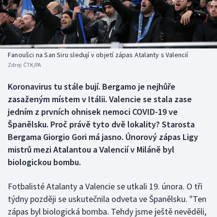
Baseball a softbal
Soutěže
Basketbal
Historické návraty
Biatlon
Aplikace ČT sport
Fanoušci na San Siru sledují v objetí zápas Atalanty s Valencií
Zdroj:
ČTK/PA
Boby a skeleton
AZ kvíz
Koronavirus tu stále bují. Bergamo je nejhůře
zasaženým místem v Itálii. Valencie se stala zase
Box
jedním z prvních ohnisek nemoci COVID-19 ve
Curling
Španělsku. Proč právě tyto dvě lokality? Starosta
Bergama Giorgio Gori má jasno. Únorový zápas Ligy
Dostihy
mistrů mezi Atalantou a Valencií v Miláně byl
biologickou bombu.
Florbal
Fotbalisté Atalanty a Valencie se utkali 19. února. O tři
Futsal
týdny později se uskutečnila odveta ve Španělsku. "Ten
zápas byl biologická bomba. Tehdy jsme ještě nevěděli,
Golf