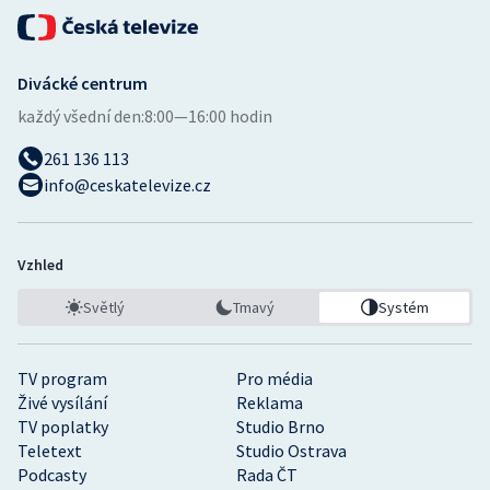
Divácké centrum
každý všední den:
8:00—16:00 hodin
261 136 113
info@ceskatelevize.cz
Vzhled
Světlý
Tmavý
Systém
TV program
Pro média
Živé vysílání
Reklama
TV poplatky
Studio Brno
Teletext
Studio Ostrava
Podcasty
Rada ČT