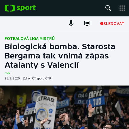
POPULÁRNÍ
SLEDOVAT
Fotbal
FOTBALOVÁ LIGA MISTRŮ
Biologická bomba. Starosta
Hokej
Bergama tak vnímá zápas
Atalanty s Valencií
Tenis
roh
Atletika
25. 3. 2020
|
Zdroj:
ČT sport
,
ČTK
Cyklistika
DALŠÍ SPORTY
Americký fotbal
NEPŘEHLÉDNĚTE